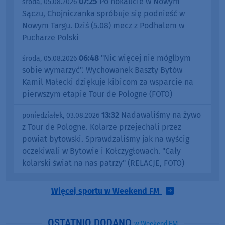
07:25
Po nokaucie w Nowym
środa, 05.08.2026
Sączu, Chojniczanka spróbuje się podnieść w
Nowym Targu. Dziś (5.08) mecz z Podhalem w
Pucharze Polski
06:48
"Nic więcej nie mógłbym
środa, 05.08.2026
sobie wymarzyć". Wychowanek Baszty Bytów
Kamil Małecki dziękuje kibicom za wsparcie na
pierwszym etapie Tour de Pologne (FOTO)
13:32
Nadawaliśmy na żywo
poniedziałek, 03.08.2026
z Tour de Pologne. Kolarze przejechali przez
powiat bytowski. Sprawdzaliśmy jak na wyścig
oczekiwali w Bytowie i Kołczygłowach. "Cały
kolarski świat na nas patrzy" (RELACJE, FOTO)
Więcej sportu w Weekend FM
OSTATNIO DODANO
w Weekend FM