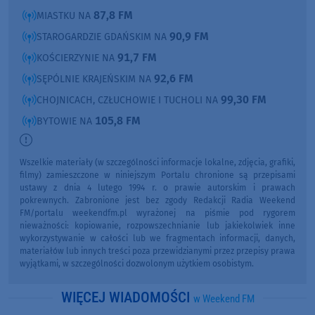
87,8 FM
MIASTKU NA
90,9 FM
STAROGARDZIE GDAŃSKIM NA
91,7 FM
KOŚCIERZYNIE NA
92,6 FM
SĘPÓLNIE KRAJEŃSKIM NA
99,30 FM
CHOJNICACH, CZŁUCHOWIE I TUCHOLI NA
105,8 FM
BYTOWIE NA
Wszelkie materiały (w szczególności informacje lokalne, zdjęcia, grafiki,
filmy) zamieszczone w niniejszym Portalu chronione są przepisami
ustawy z dnia 4 lutego 1994 r. o prawie autorskim i prawach
pokrewnych. Zabronione jest bez zgody Redakcji Radia Weekend
FM/portalu weekendfm.pl wyrażonej na piśmie pod rygorem
nieważności: kopiowanie, rozpowszechnianie lub jakiekolwiek inne
wykorzystywanie w całości lub we fragmentach informacji, danych,
materiałów lub innych treści poza przewidzianymi przez przepisy prawa
wyjątkami, w szczególności dozwolonym użytkiem osobistym.
WIĘCEJ WIADOMOŚCI
w Weekend FM