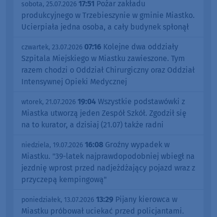
17:51
Pożar zakładu
sobota, 25.07.2026
produkcyjnego w Trzebieszynie w gminie Miastko.
Ucierpiała jedna osoba, a cały budynek spłonął
07:16
Kolejne dwa oddziały
czwartek, 23.07.2026
Szpitala Miejskiego w Miastku zawieszone. Tym
razem chodzi o Oddział Chirurgiczny oraz Oddział
Intensywnej Opieki Medycznej
19:04
Wszystkie podstawówki z
wtorek, 21.07.2026
Miastka utworzą jeden Zespół Szkół. Zgodził się
na to kurator, a dzisiaj (21.07) także radni
16:08
Groźny wypadek w
niedziela, 19.07.2026
Miastku. "39-latek najprawdopodobniej wbiegł na
jezdnię wprost przed nadjeżdżający pojazd wraz z
przyczepą kempingową"
13:29
Pijany kierowca w
poniedziałek, 13.07.2026
Miastku próbował uciekać przed policjantami.