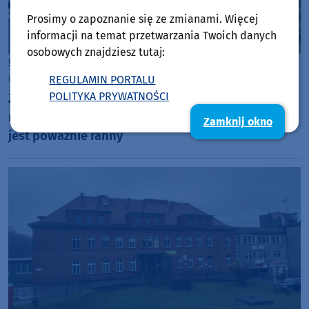
Prosimy o zapoznanie się ze zmianami. Więcej
informacji na temat przetwarzania Twoich danych
osobowych znajdziesz tutaj:
Gmina Miastko
REGULAMIN PORTALU
wtorek, 7 lipca 2026, 15:22
POLITYKA PRYWATNOŚCI
Zderzenie Porsche i Skody na drodze krajowej
numer 20 w Zadrach w gminie Miastko. 61-latek
Zamknij okno
jest poważnie ranny