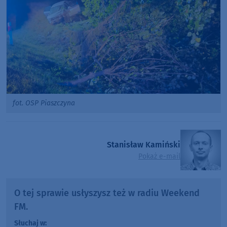
fot. OSP Piaszczyna
Stanisław Kamiński
Pokaż e-mail
O tej sprawie usłyszysz też w radiu Weekend
FM.
Słuchaj w: