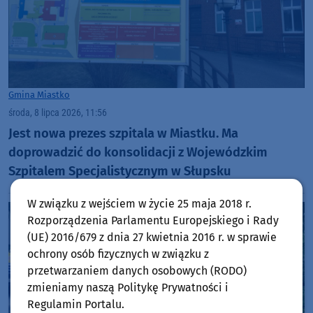
Gmina Miastko
środa, 8 lipca 2026, 11:56
Jest nowa prezes szpitala w Miastku. Ma
doprowadzić do konsolidacji z Wojewódzkim
Szpitalem Specjalistycznym w Słupsku
W związku z wejściem w życie 25 maja 2018 r.
Rozporządzenia Parlamentu Europejskiego i Rady
(UE) 2016/679 z dnia 27 kwietnia 2016 r. w sprawie
ochrony osób fizycznych w związku z
przetwarzaniem danych osobowych (RODO)
zmieniamy naszą Politykę Prywatności i
Regulamin Portalu.