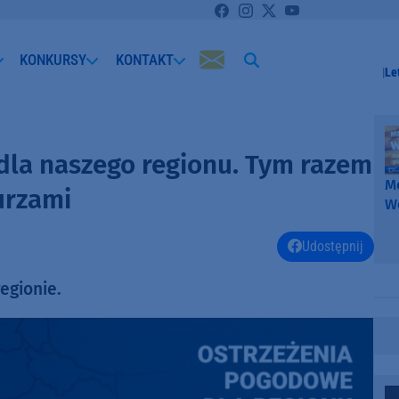
KONKURSY
KONTAKT
Le
dla naszego regionu. Tym razem
Me
urzami
W
-
k
Udostępnij
W
egionie.