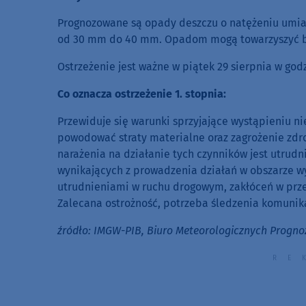
Prognozowane są opady deszczu o natężeniu umi
od 30 mm do 40 mm. Opadom mogą towarzyszyć bur
Ostrzeżenie jest ważne w piątek 29 sierpnia w god
Co oznacza ostrzeżenie 1. stopnia:
Przewiduje się warunki sprzyjające wystąpieniu n
powodować straty materialne oraz zagrożenie zdro
narażenia na działanie tych czynników jest utrudn
wynikających z prowadzenia działań w obszarze 
utrudnieniami w ruchu drogowym, zakłóceń w prz
Zalecana ostrożność, potrzeba śledzenia komunika
źródło: IMGW-PIB, Biuro Meteorologicznych Progno