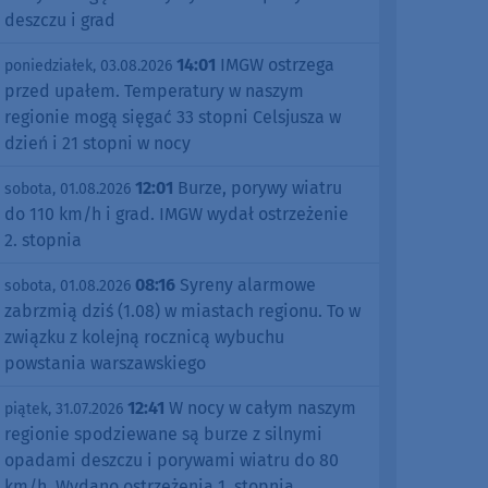
deszczu i grad
14:01
IMGW ostrzega
poniedziałek, 03.08.2026
przed upałem. Temperatury w naszym
regionie mogą sięgać 33 stopni Celsjusza w
dzień i 21 stopni w nocy
12:01
Burze, porywy wiatru
sobota, 01.08.2026
do 110 km/h i grad. IMGW wydał ostrzeżenie
2. stopnia
08:16
Syreny alarmowe
sobota, 01.08.2026
zabrzmią dziś (1.08) w miastach regionu. To w
związku z kolejną rocznicą wybuchu
powstania warszawskiego
12:41
W nocy w całym naszym
piątek, 31.07.2026
regionie spodziewane są burze z silnymi
opadami deszczu i porywami wiatru do 80
km/h. Wydano ostrzeżenia 1. stopnia