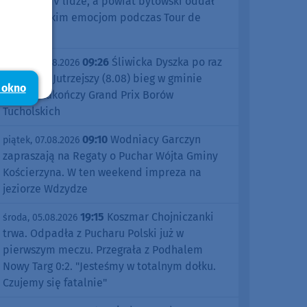
sezonu w IV lidze, a powiat bytowski oddał
się kolarskim emocjom podczas Tour de
Pologne
09:26
Śliwicka Dyszka po raz
piątek, 07.08.2026
dziesiąty. Jutrzejszy (8.08) bieg w gminie
 okno
Śliwice zakończy Grand Prix Borów
Tucholskich
09:10
Wodniacy Garczyn
piątek, 07.08.2026
zapraszają na Regaty o Puchar Wójta Gminy
Kościerzyna. W ten weekend impreza na
jeziorze Wdzydze
19:15
Koszmar Chojniczanki
środa, 05.08.2026
trwa. Odpadła z Pucharu Polski już w
pierwszym meczu. Przegrała z Podhalem
Nowy Targ 0:2. "Jesteśmy w totalnym dołku.
Czujemy się fatalnie"