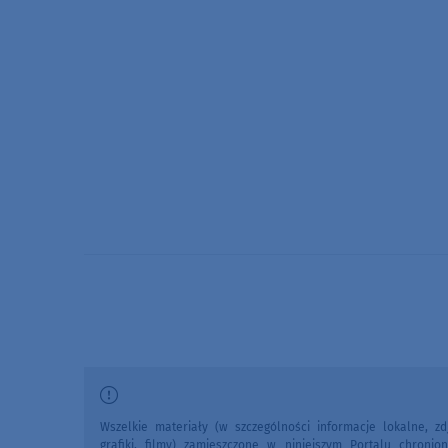
Wszelkie materiały (w szczególności informacje lokalne, zdj
grafiki, filmy) zamieszczone w niniejszym Portalu chronio