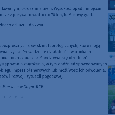
arkowanym, okresami silnym. Wysokość opadu miejscami
ze z porywami wiatru do 70 km/h. Możliwy grad.
zinach od 14:00 do 22:00.
iebezpiecznych zjawisk meteorologicznych, które mogą
wia i życia. Prowadzenie działalności warunkach
ione i niebezpieczne. Spodziewaj się utrudnień
występowania zagrożenia, w tym opóźnień spowodowanych
ebiegu imprez plenerowych lub możliwość ich odwołania.
tów i rozwoju sytuacji pogodowej.
z Morskich w Gdyni, RCB