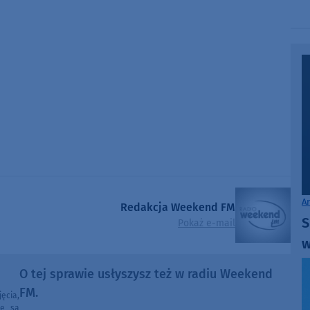
A
Redakcja Weekend FM
S
Pokaż e-mail
w
O tej sprawie usłyszysz też w radiu Weekend
FM.
ęcia,
ne są