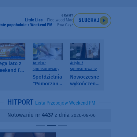
GRAMY
Little Lies
Fleetwood Mac
SŁUCHAJ
tnie popołudnie z Weekend FM
Ewa Czyż
ga lato z
Artykuł
Artykuł
sponsorowany
sponsorowany
eekend FM
 poranny
Spółdzielnia
Nowoczesne
onkurs w
"Pomorzanka"
wykończenia
eekend FM
w
ścian.
Człuchowie
Dlaczego
HITPORT
Lista Przebojów Weekend FM
informuje o
SPC, WPC i
przetargach
fornir
Notowanie nr
4437
z dnia
2026-08-06
i ofertach
kamienny
najmu
zyskują na
popularności?