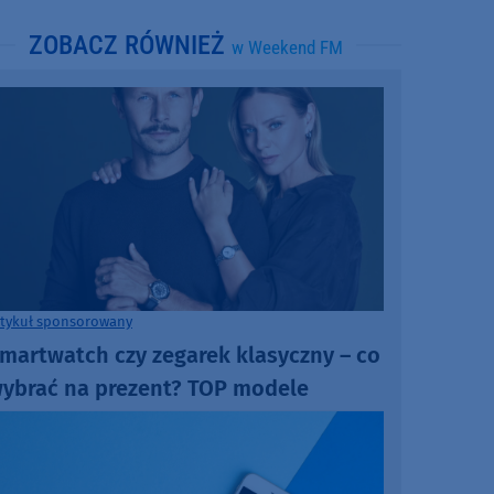
ZOBACZ RÓWNIEŻ
w Weekend FM
rtykuł sponsorowany
martwatch czy zegarek klasyczny – co
ybrać na prezent? TOP modele