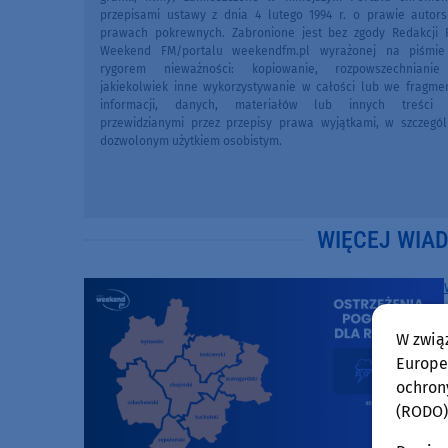
przepisami ustawy z dnia 4 lutego 1994 r. o prawie autors
prawach pokrewnych. Zabronione jest bez zgody Redakcji 
Weekend FM/portalu weekendfm.pl wyrażonej na piśmi
rygorem nieważności: kopiowanie, rozpowszechniani
jakiekolwiek inne wykorzystywanie w całości lub we fragme
informacji, danych, materiałów lub innych treści 
przewidzianymi przez przepisy prawa wyjątkami, w szczegól
dozwolonym użytkiem osobistym.
WIĘCEJ WIA
W zwią
Europej
ochron
(RODO)