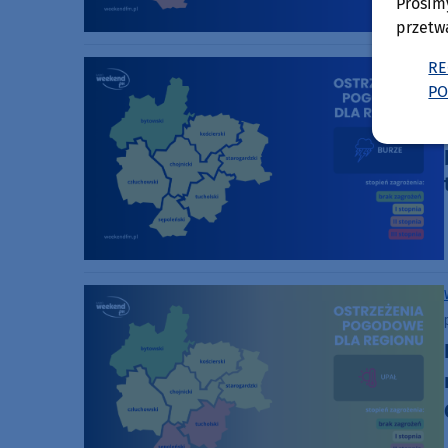
Prosim
przetw
RE
PO