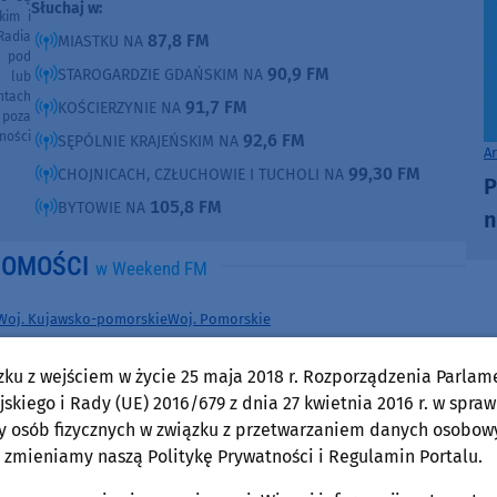
Słuchaj w:
kim i
Radia
87,8 FM
MIASTKU NA
e pod
90,9 FM
STAROGARDZIE GDAŃSKIM NA
e lub
ntach
91,7 FM
KOŚCIERZYNIE NA
poza
ności
92,6 FM
SĘPÓLNIE KRAJEŃSKIM NA
A
99,30 FM
CHOJNICACH, CZŁUCHOWIE I TUCHOLI NA
P
105,8 FM
BYTOWIE NA
n
DOMOŚCI
w Weekend FM
Woj. Kujawsko-pomorskie
Woj. Pomorskie
środa, 5 sierpnia 2026, 07:16
zku z wejściem w życie 25 maja 2018 r. Rozporządzenia Parlam
IMGW podnosi alert burzowy do drugiego
skiego i Rady (UE) 2016/679 z dnia 27 kwietnia 2016 r. w spraw
stopnia. Ostrzega przed silnym deszczem,
y osób fizycznych w związku z przetwarzaniem danych osobow
wiatrem i gradem (AKTUALIZACJA)
 zmieniamy naszą Politykę Prywatności i Regulamin Portalu.