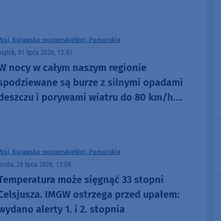
Woj. Kujawsko-pomorskie
Woj. Pomorskie
piątek, 31 lipca 2026, 12:41
W nocy w całym naszym regionie
spodziewane są burze z silnymi opadami
deszczu i porywami wiatru do 80 km/h.
Wydano ostrzeżenia 1. stopnia
Woj. Kujawsko-pomorskie
Woj. Pomorskie
środa, 29 lipca 2026, 13:09
Temperatura może sięgnąć 33 stopni
Celsjusza. IMGW ostrzega przed upałem:
wydano alerty 1. i 2. stopnia