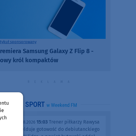
rtykuł sponsorowany
remiera Samsung Galaxy Z Flip 8 -
owy król kompaktów
entu
SPORT
w Weekend FM
ie
ych
15:03
Trener piłkarzy Rawysa
piątek, 07.08.2026
Raciąż melduje gotowość do debiutanckiego