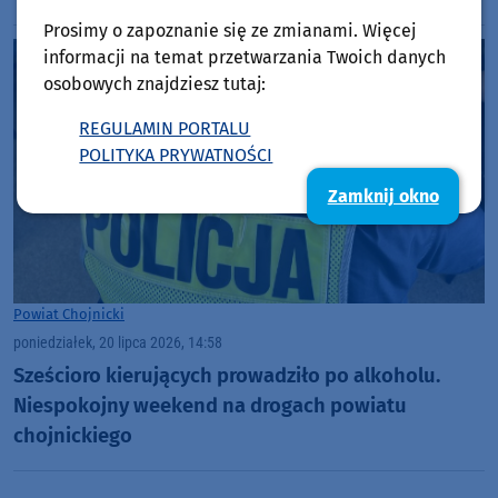
"Bory Tucholskie" warto odwiedzić muzeum PNBT?
Prosimy o zapoznanie się ze zmianami. Więcej
(WIDEO)
informacji na temat przetwarzania Twoich danych
osobowych znajdziesz tutaj:
REGULAMIN PORTALU
POLITYKA PRYWATNOŚCI
Zamknij okno
Powiat Chojnicki
poniedziałek, 20 lipca 2026, 14:58
Sześcioro kierujących prowadziło po alkoholu.
Niespokojny weekend na drogach powiatu
chojnickiego