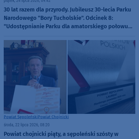
piątek, 24 lipca 2026, 09:42
30 lat razem dla przyrody. Jubileusz 30-lecia Parku
Narodowego "Bory Tucholskie". Odcinek 8:
"Udostępnianie Parku dla amatorskiego połowu
ryb oraz filmowania i fotografowania" (WIDEO)
Powiat Sępoleński
Powiat Chojnicki
środa, 22 lipca 2026, 08:20
Powiat chojnicki piąty, a sępoleński szósty w