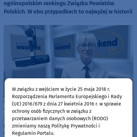
ogólnopolskim rankingu Związku Powiatów
Polskich. W obu przypadkach to najwyżej w historii
W związku z wejściem w życie 25 maja 2018 r.
Rozporządzenia Parlamentu Europejskiego i Rady
Powiat Chojnicki
(UE) 2016/679 z dnia 27 kwietnia 2016 r. w sprawie
wtorek, 21 lipca 2026, 09:02
ochrony osób fizycznych w związku z
30 lat razem dla przyrody. Jubileusz 30-lecia Parku
przetwarzaniem danych osobowych (RODO)
Narodowego "Bory Tucholskie". Odcinek 7:
zmieniamy naszą Politykę Prywatności i
Regulamin Portalu.
"Dlaczego przed wycieczką do Parku Narodowego