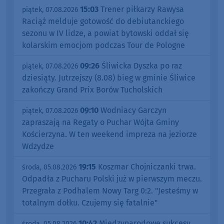
15:03
Trener piłkarzy Rawysa
piątek, 07.08.2026
Raciąż melduje gotowość do debiutanckiego
sezonu w IV lidze, a powiat bytowski oddał się
kolarskim emocjom podczas Tour de Pologne
09:26
Śliwicka Dyszka po raz
piątek, 07.08.2026
dziesiąty. Jutrzejszy (8.08) bieg w gminie Śliwice
zakończy Grand Prix Borów Tucholskich
09:10
Wodniacy Garczyn
piątek, 07.08.2026
zapraszają na Regaty o Puchar Wójta Gminy
Kościerzyna. W ten weekend impreza na jeziorze
Wdzydze
19:15
Koszmar Chojniczanki trwa.
środa, 05.08.2026
Odpadła z Pucharu Polski już w pierwszym meczu.
Przegrała z Podhalem Nowy Targ 0:2. "Jesteśmy w
totalnym dołku. Czujemy się fatalnie"
10:42
Międzynarodowe sukcesy
środa, 05.08.2026