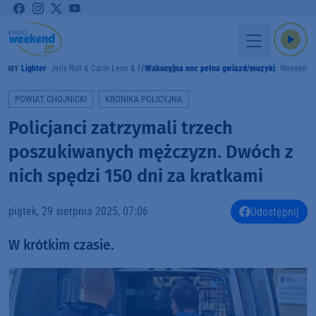
Lighter
Jelly Roll & Carin Leon & Fifa Sound
Wakacyjna noc pełna gwiazd/muzyki
Weekend 
RAMY
POWIAT CHOJNICKI
KRONIKA POLICYJNA
Policjanci zatrzymali trzech
poszukiwanych mężczyzn. Dwóch z
nich spędzi 150 dni za kratkami
piątek, 29 sierpnia 2025, 07:06
Udostępnij
W krótkim czasie.