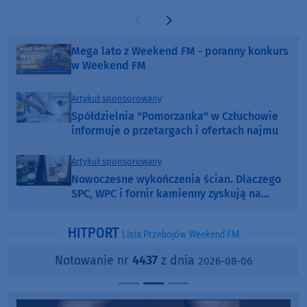
Poprzednia strona
Następna strona
Mega lato z Weekend FM - poranny konkurs
w Weekend FM
Artykuł sponsorowany
Spółdzielnia "Pomorzanka" w Człuchowie
informuje o przetargach i ofertach najmu
Artykuł sponsorowany
Nowoczesne wykończenia ścian. Dlaczego
SPC, WPC i fornir kamienny zyskują na
popularności?
HITPORT
Lista Przebojów Weekend FM
Notowanie nr
4437
z dnia
2026-08-06