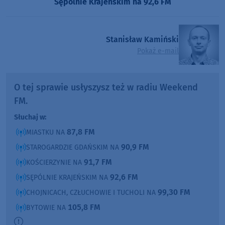
Sępólnie Krajeńskim na 92,6 FM
Stanisław Kamiński
Pokaż e-mail
O tej sprawie usłyszysz też w radiu Weekend
FM.
Słuchaj w:
87,8 FM
MIASTKU NA
90,9 FM
STAROGARDZIE GDAŃSKIM NA
91,7 FM
KOŚCIERZYNIE NA
92,6 FM
SĘPÓLNIE KRAJEŃSKIM NA
99,30 FM
CHOJNICACH, CZŁUCHOWIE I TUCHOLI NA
105,8 FM
BYTOWIE NA