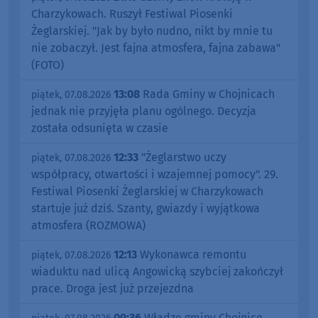
Charzykowach. Ruszył Festiwal Piosenki
Żeglarskiej. "Jak by było nudno, nikt by mnie tu
nie zobaczył. Jest fajna atmosfera, fajna zabawa"
(FOTO)
13:08
Rada Gminy w Chojnicach
piątek, 07.08.2026
jednak nie przyjęła planu ogólnego. Decyzja
została odsunięta w czasie
12:33
"Żeglarstwo uczy
piątek, 07.08.2026
współpracy, otwartości i wzajemnej pomocy". 29.
Festiwal Piosenki Żeglarskiej w Charzykowach
startuje już dziś. Szanty, gwiazdy i wyjątkowa
atmosfera (ROZMOWA)
12:13
Wykonawca remontu
piątek, 07.08.2026
wiaduktu nad ulicą Angowicką szybciej zakończył
prace. Droga jest już przejezdna
09:36
Władze gminy Chojnice