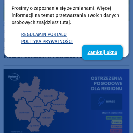
Prosimy o zapoznanie się ze zmianami. Więcej
informacji na temat przetwarzania Twoich danych
osobowych znajdziesz tutaj:
Sport
Chojnice
środa, 5 sierpnia 2026, 07:25
REGULAMIN PORTALU
Po nokaucie w Nowym Sączu, Chojniczanka
POLITYKA PRYWATNOŚCI
spróbuje się podnieść w Nowym Targu. Dziś (5.08)
Zamknij okno
mecz z Podhalem w Pucharze Polski