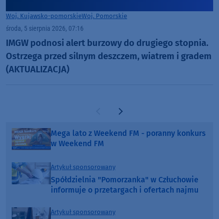
Woj. Kujawsko-pomorskie
Woj. Pomorskie
środa, 5 sierpnia 2026, 07:16
IMGW podnosi alert burzowy do drugiego stopnia.
Ostrzega przed silnym deszczem, wiatrem i gradem
(AKTUALIZACJA)
Poprzednia strona
Następna strona
Mega lato z Weekend FM - poranny konkurs
w Weekend FM
Artykuł sponsorowany
Spółdzielnia "Pomorzanka" w Człuchowie
informuje o przetargach i ofertach najmu
Artykuł sponsorowany