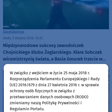
Sport
Chojnice
środa, 5 sierpnia 2026, 10:42
Międzynarodowe sukcesy zawodniczek
Chojnickiego Klubu Żeglarskiego. Klara Sobczak
wicemistrzynią świata, a Basia Gmurek trzecia w
Europie. "Rewelacyjny wynik"
W związku z wejściem w życie 25 maja 2018 r.
Rozporządzenia Parlamentu Europejskiego i Rady
(UE) 2016/679 z dnia 27 kwietnia 2016 r. w sprawie
ochrony osób fizycznych w związku z
przetwarzaniem danych osobowych (RODO)
zmieniamy naszą Politykę Prywatności i
Regulamin Portalu.