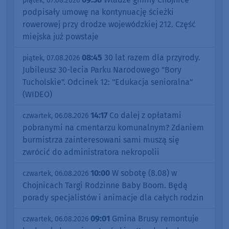
piątek, 07.08.2026
podpisały umowę na kontynuację ścieżki
rowerowej przy drodze wojewódzkiej 212. Część
miejska już powstaje
08:45
30 lat razem dla przyrody.
piątek, 07.08.2026
Jubileusz 30-lecia Parku Narodowego "Bory
Tucholskie". Odcinek 12: "Edukacja senioralna"
(WIDEO)
14:17
Co dalej z opłatami
czwartek, 06.08.2026
pobranymi na cmentarzu komunalnym? Zdaniem
burmistrza zainteresowani sami muszą się
zwrócić do administratora nekropolii
10:00
W sobotę (8.08) w
czwartek, 06.08.2026
Chojnicach Targi Rodzinne Baby Boom. Będą
porady specjalistów i animacje dla całych rodzin
09:01
Gmina Brusy remontuje
czwartek, 06.08.2026