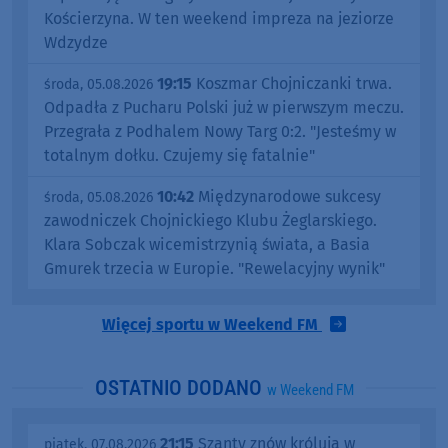
Kościerzyna. W ten weekend impreza na jeziorze
Wdzydze
19:15
Koszmar Chojniczanki trwa.
środa, 05.08.2026
Odpadła z Pucharu Polski już w pierwszym meczu.
Przegrała z Podhalem Nowy Targ 0:2. "Jesteśmy w
totalnym dołku. Czujemy się fatalnie"
10:42
Międzynarodowe sukcesy
środa, 05.08.2026
zawodniczek Chojnickiego Klubu Żeglarskiego.
Klara Sobczak wicemistrzynią świata, a Basia
Gmurek trzecia w Europie. "Rewelacyjny wynik"
Więcej sportu w Weekend FM
OSTATNIO DODANO
w Weekend FM
21:15
Szanty znów królują w
piątek, 07.08.2026