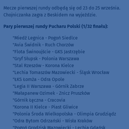
Mecze pierwszej rundy odbędą się od 23 do 25 września.
Chojniczanka zagra z Beskidem na wyjeździe.
Pary pierwszej rundy Pucharu Polski (1/32 finału):
"Miedź Legnica - Pogoń Siedlce
"Avia Świdnik - Ruch Chorzów
"Flota Świnoujście - GKS Jastrzębie
"Gryf Słupsk - Polonia Warszawa
"Stal Rzeszów - Korona Kielce
"Lechia Tomaszów Mazowiecki - Śląsk Wrocław
"ŁKS Łomża - Odra Opole
"Legia II Warszawa - Górnik Zabrze
"Małapanew Ozimek - Znicz Pruszków
"Górnik Łęczna - Cracovia
"Korona II Kielce - Piast Gliwice
"Polonia Środa Wielkopolska - Olimpia Grudziądz
"Odra Bytom Odrzański - Wisła Kraków
"Pogoń Grodzisk Mazowiecki - Lechia Gdańsk