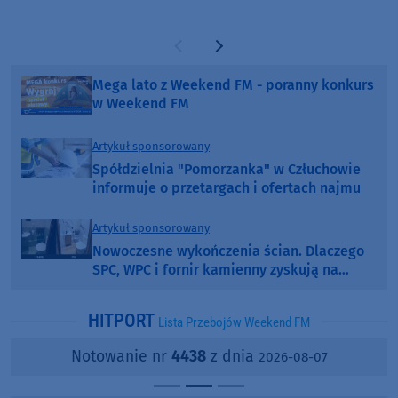
Poprzednia strona
Następna strona
Mega lato z Weekend FM - poranny konkurs
w Weekend FM
Artykuł sponsorowany
Spółdzielnia "Pomorzanka" w Człuchowie
informuje o przetargach i ofertach najmu
Artykuł sponsorowany
Nowoczesne wykończenia ścian. Dlaczego
SPC, WPC i fornir kamienny zyskują na
popularności?
HITPORT
Lista Przebojów Weekend FM
Notowanie nr
4438
z dnia
2026-08-07