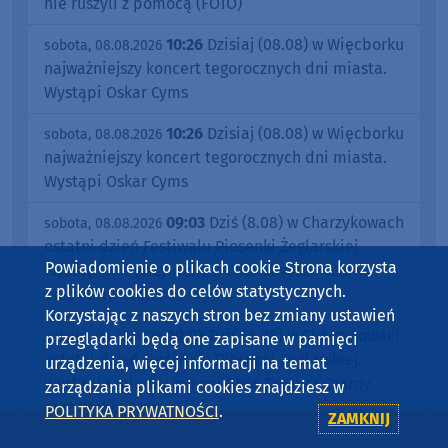
nie ruszyli z pomocą (FOTO)
10:26
Dzisiaj (08.08) w Więcborku
sobota, 08.08.2026
najważniejszy koncert tegorocznych dni miasta.
Wystąpi Oskar Cyms
10:26
Dzisiaj (08.08) w Więcborku
sobota, 08.08.2026
najważniejszy koncert tegorocznych dni miasta.
Wystąpi Oskar Cyms
09:03
Dziś (8.08) w Charzykowach
sobota, 08.08.2026
ostatni dzień Festiwalu Piosenki Żeglarskiej.
Powiadomienie o plikach cookie Strona korzysta
Wystąpią między innymi Chór Zawisza Czarny
z plików cookies do celów statystycznych.
oraz Perły i Łotry
Korzystając z naszych stron bez zmiany ustawień
09:03
Dziś (8.08) w Charzykowach
sobota, 08.08.2026
przeglądarki będą one zapisane w pamięci
ostatni dzień Festiwalu Piosenki Żeglarskiej.
urządzenia, więcej informacji na temat
Wystąpią między innymi Chór Zawisza Czarny
zarządzania plikami cookies znajdziesz w
oraz Perły i Łotry
POLITYKA PRYWATNOŚCI
.
ZAMKNIJ