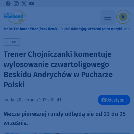
urder On The Dance Floor (Pnau Remix)
Sophie Ellis-Bextor & Pnau
Wakacyjny weekend pełen muzyki
Weeke
SPORT
Trener Chojniczanki komentuje
wylosowanie czwartoligowego
Beskidu Andrychów w Pucharze
Polski
środa, 20 sierpnia 2025, 09:41
Udostępnij
Mecze pierwszej rundy odbędą się od 23 do 25
września.