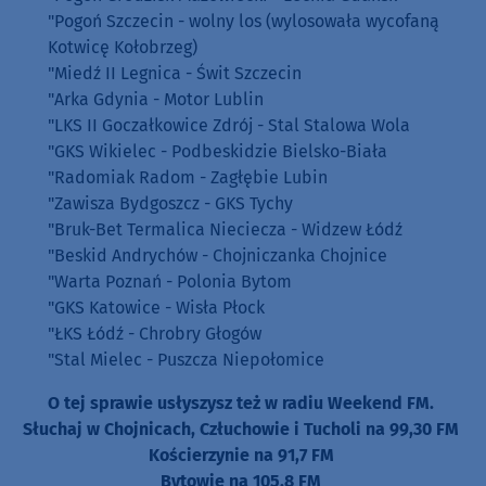
"Pogoń Szczecin - wolny los (wylosowała wycofaną
Kotwicę Kołobrzeg)
"Miedź II Legnica - Świt Szczecin
"Arka Gdynia - Motor Lublin
"LKS II Goczałkowice Zdrój - Stal Stalowa Wola
"GKS Wikielec - Podbeskidzie Bielsko-Biała
"Radomiak Radom - Zagłębie Lubin
"Zawisza Bydgoszcz - GKS Tychy
"Bruk-Bet Termalica Nieciecza - Widzew Łódź
"Beskid Andrychów - Chojniczanka Chojnice
"Warta Poznań - Polonia Bytom
"GKS Katowice - Wisła Płock
"ŁKS Łódź - Chrobry Głogów
"Stal Mielec - Puszcza Niepołomice
O tej sprawie usłyszysz też w radiu Weekend FM.
Słuchaj w Chojnicach, Człuchowie i Tucholi na 99,30 FM
Kościerzynie na 91,7 FM
Bytowie na 105,8 FM