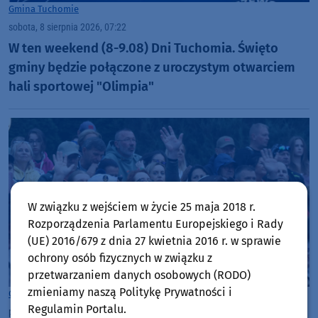
Gmina Tuchomie
sobota, 8 sierpnia 2026, 07:22
W ten weekend (8-9.08) Dni Tuchomia. Święto
gminy będzie połączone z uroczystym otwarciem
hali sportowej "Olimpia"
W związku z wejściem w życie 25 maja 2018 r.
Rozporządzenia Parlamentu Europejskiego i Rady
(UE) 2016/679 z dnia 27 kwietnia 2016 r. w sprawie
ochrony osób fizycznych w związku z
przetwarzaniem danych osobowych (RODO)
zmieniamy naszą Politykę Prywatności i
Gmina Chojnice
Regulamin Portalu.
piątek, 7 sierpnia 2026, 21:15
50