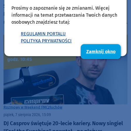
Szanty znów królują w Charzykowach. Ruszył
Prosimy o zapoznanie się ze zmianami. Więcej
Festiwal Piosenki Żeglarskiej. "Jak by było nudno,
informacji na temat przetwarzania Twoich danych
nikt by mnie tu nie zobaczył. Jest fajna atmosfera,
osobowych znajdziesz tutaj:
fajna zabawa" (FOTO)
REGULAMIN PORTALU
POLITYKA PRYWATNOŚCI
Zamknij okno
Rozmowy w Weekend FM
Człuchów
piątek, 7 sierpnia 2026, 15:09
DJ Casprov świętuje 20-lecie kariery. Nowy singiel