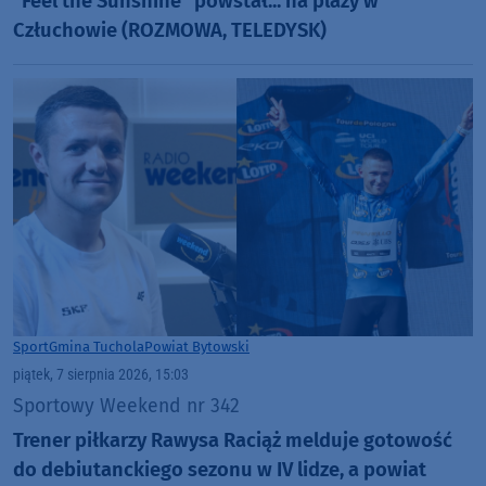
"Feel the Sunshine" powstał... na plaży w
Człuchowie (ROZMOWA, TELEDYSK)
Sport
Gmina Tuchola
Powiat Bytowski
piątek, 7 sierpnia 2026, 15:03
Sportowy Weekend nr 342
Trener piłkarzy Rawysa Raciąż melduje gotowość
do debiutanckiego sezonu w IV lidze, a powiat