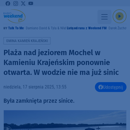
Talk To Me
Damiano David & Tyla & Nile Rodgers
Lato od rana z Weekend FM
Darek Żuchowi
RAMY
GMINA KAMIEŃ KRAJEŃSKI
Plaża nad jeziorem Mochel w
Kamieniu Krajeńskim ponownie
otwarta. W wodzie nie ma już sinic
niedziela, 17 sierpnia 2025, 13:55
Udostępnij
Była zamknięta przez sinice.