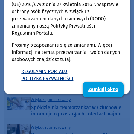
(UE) 2016/679 z dnia 27 kwietnia 2016 r. w sprawie
ochrony osób fizycznych w związku z
Gmina Kamień Krajeński
przetwarzaniem danych osobowych (RODO)
piątek, 26 czerwca 2026, 07:37
zmieniamy naszą Politykę Prywatności i
Ruszają Dni Kamienia Krajeńskiego. Główny
Regulamin Portalu.
koncert odbędzie się w niedzielę 28 czerwca
Prosimy o zapoznanie się ze zmianami. Więcej
informacji na temat przetwarzania Twoich danych
osobowych znajdziesz tutaj:
Poprzednia strona
Następna strona
REGULAMIN PORTALU
POLITYKA PRYWATNOŚCI
Mega lato z Weekend FM - poranny konkurs
w Weekend FM
Zamknij okno
Artykuł sponsorowany
Spółdzielnia "Pomorzanka" w Człuchowie
informuje o przetargach i ofertach najmu
Artykuł sponsorowany