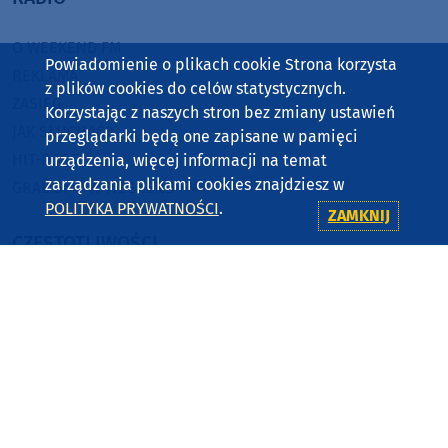
O WEEKEND FM
Powiadomienie o plikach cookie Strona korzysta
REKLAMA
z plików cookies do celów statystycznych.
ZASIĘG
Korzystając z naszych stron bez zmiany ustawień
JAK SŁUCHAĆ?
przeglądarki będą one zapisane w pamięci
HIT-PORT
urządzenia, więcej informacji na temat
zarządzania plikami cookies znajdziesz w
GRALIŚMY W WEEKEND FM
POLITYKA PRYWATNOŚCI
.
ZAMKNIJ
CZĘSTOTLIWOŚCI
87,8 FM
MIASTKO
90,9 FM
STAROGARD GDAŃSKI
91,7 FM
KOŚCIERZYNA
92,6 FM
SĘPÓLNO KRAJEŃSKIE
99,3 FM
CHOJNICE, CZŁUCHÓW, TUCHOLA
105,8 FM
BYTÓW