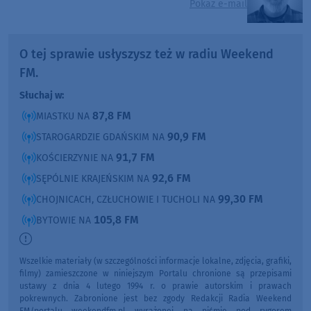
Pokaż e-mail
O tej sprawie usłyszysz też w radiu Weekend
FM.
Słuchaj w:
87,8 FM
MIASTKU NA
90,9 FM
STAROGARDZIE GDAŃSKIM NA
91,7 FM
KOŚCIERZYNIE NA
92,6 FM
SĘPÓLNIE KRAJEŃSKIM NA
99,30 FM
CHOJNICACH, CZŁUCHOWIE I TUCHOLI NA
105,8 FM
BYTOWIE NA
Wszelkie materiały (w szczególności informacje lokalne, zdjęcia, grafiki,
filmy) zamieszczone w niniejszym Portalu chronione są przepisami
ustawy z dnia 4 lutego 1994 r. o prawie autorskim i prawach
pokrewnych. Zabronione jest bez zgody Redakcji Radia Weekend