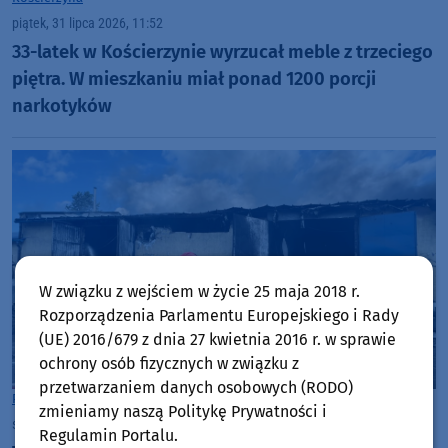
piątek, 31 lipca 2026, 11:52
33-latek w Kościerzynie wyrzucał meble z trzeciego
piętra. W mieszkaniu miał ponad 1200 porcji
narkotyków
W związku z wejściem w życie 25 maja 2018 r.
Rozporządzenia Parlamentu Europejskiego i Rady
(UE) 2016/679 z dnia 27 kwietnia 2016 r. w sprawie
ochrony osób fizycznych w związku z
przetwarzaniem danych osobowych (RODO)
Powiat Kościerski
zmieniamy naszą Politykę Prywatności i
środa, 29 lipca 2026, 13:05
3
Regulamin Portalu.