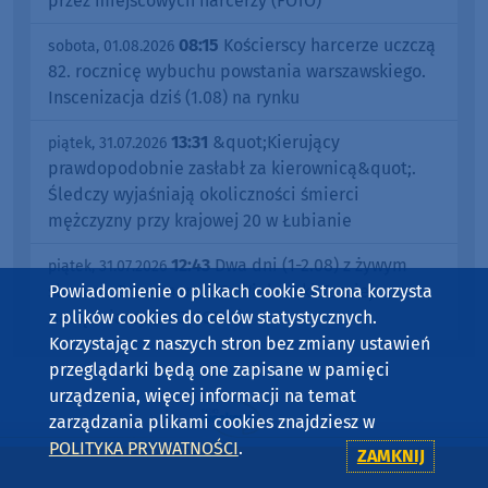
przez miejscowych harcerzy (FOTO)
08:15
Kościerscy harcerze uczczą
sobota, 01.08.2026
82. rocznicę wybuchu powstania warszawskiego.
Inscenizacja dziś (1.08) na rynku
13:31
&quot;Kierujący
piątek, 31.07.2026
prawdopodobnie zasłabł za kierownicą&quot;.
Śledczy wyjaśniają okoliczności śmierci
mężczyzny przy krajowej 20 w Łubianie
12:43
Dwa dni (1-2.08) z żywym
piątek, 31.07.2026
Powiadomienie o plikach cookie Strona korzysta
słowem. Przed nami 49. Wielewski Turniej
z plików cookies do celów statystycznych.
Gawędziarzy (ROZMOWA)
Korzystając z naszych stron bez zmiany ustawień
przeglądarki będą one zapisane w pamięci
urządzenia, więcej informacji na temat
zarządzania plikami cookies znajdziesz w
POLITYKA PRYWATNOŚCI
.
ZAMKNIJ