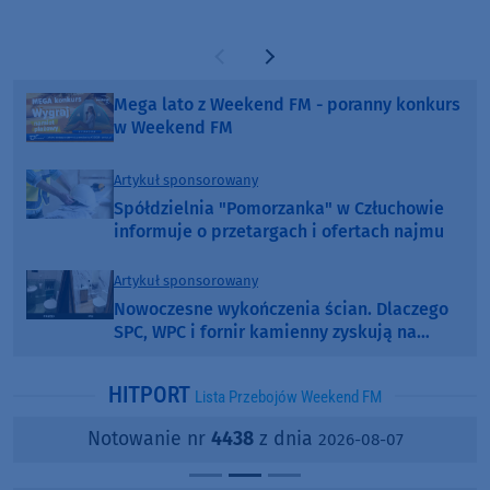
Poprzednia strona
Następna strona
Mega lato z Weekend FM - poranny konkurs
w Weekend FM
Artykuł sponsorowany
Spółdzielnia "Pomorzanka" w Człuchowie
informuje o przetargach i ofertach najmu
Artykuł sponsorowany
Nowoczesne wykończenia ścian. Dlaczego
SPC, WPC i fornir kamienny zyskują na
popularności?
HITPORT
Lista Przebojów Weekend FM
Notowanie nr
4438
z dnia
2026-08-07