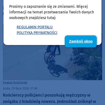
To była trudna akcja - strażacy podsumowują
Prosimy o zapoznanie się ze zmianami. Więcej
pożar hali z laminatami w Skorzewie
informacji na temat przetwarzania Twoich danych
(AKTUALIZACJA)
osobowych znajdziesz tutaj:
REGULAMIN PORTALU
POLITYKA PRYWATNOŚCI
Zamknij okno
Powiat Kościerski
środa, 29 lipca 2026, 07:40
Kościerscy policjanci poszukują mężczyzny w
związku z kradzieżą roweru. Jednoślad zniknął w