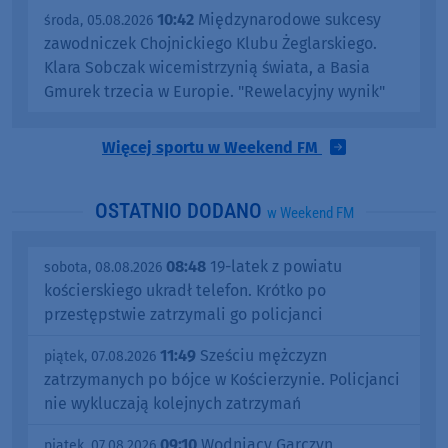
10:42
Międzynarodowe sukcesy
środa, 05.08.2026
zawodniczek Chojnickiego Klubu Żeglarskiego.
Klara Sobczak wicemistrzynią świata, a Basia
Gmurek trzecia w Europie. "Rewelacyjny wynik"
Więcej sportu w Weekend FM
OSTATNIO DODANO
w Weekend FM
08:48
19-latek z powiatu
sobota, 08.08.2026
kościerskiego ukradł telefon. Krótko po
przestępstwie zatrzymali go policjanci
11:49
Sześciu mężczyzn
piątek, 07.08.2026
zatrzymanych po bójce w Kościerzynie. Policjanci
nie wykluczają kolejnych zatrzymań
09:10
Wodniacy Garczyn
piątek, 07.08.2026