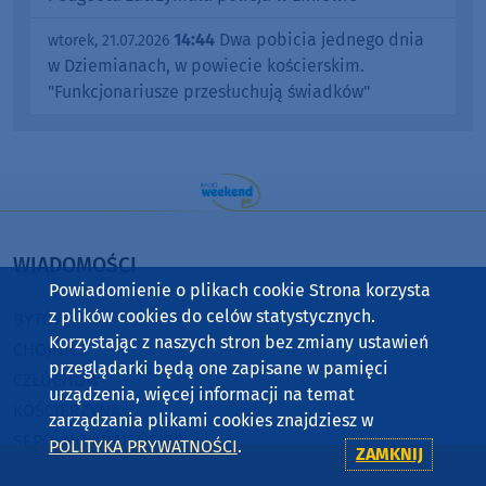
14:44
Dwa pobicia jednego dnia
wtorek, 21.07.2026
w Dziemianach, w powiecie kościerskim.
"Funkcjonariusze przesłuchują świadków"
WIADOMOŚCI
Powiadomienie o plikach cookie Strona korzysta
z plików cookies do celów statystycznych.
BYTÓW
Korzystając z naszych stron bez zmiany ustawień
CHOJNICE
przeglądarki będą one zapisane w pamięci
CZŁUCHÓW
urządzenia, więcej informacji na temat
KOŚCIERZYNA
zarządzania plikami cookies znajdziesz w
SĘPÓLNO KRAJEŃSKIE
POLITYKA PRYWATNOŚCI
.
ZAMKNIJ
STAROGARD GDAŃSKI