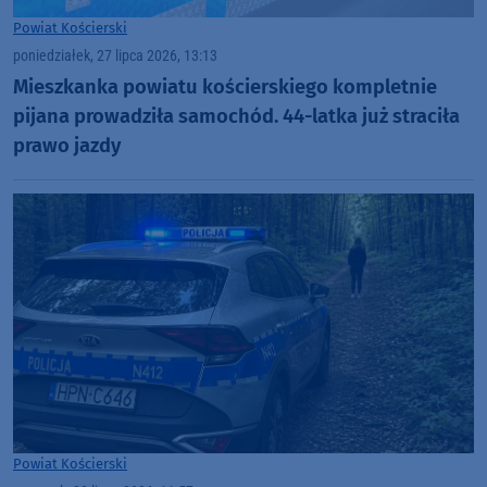
Powiat Kościerski
poniedziałek, 27 lipca 2026, 13:13
Mieszkanka powiatu kościerskiego kompletnie
pijana prowadziła samochód. 44-latka już straciła
prawo jazdy
Powiat Kościerski