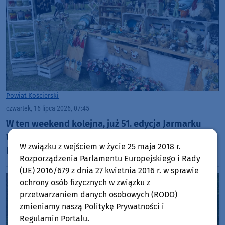
Powiat Kościerski
czwartek, 16 lipca 2026, 07:45
W ten weekend kolejna, już 51. edycja Jarmarku
Wdzydzkiego. "To największy na Kaszubach
W związku z wejściem w życie 25 maja 2018 r.
kiermasz rękodzieła i sztuki ludowej"
Rozporządzenia Parlamentu Europejskiego i Rady
(UE) 2016/679 z dnia 27 kwietnia 2016 r. w sprawie
ochrony osób fizycznych w związku z
przetwarzaniem danych osobowych (RODO)
zmieniamy naszą Politykę Prywatności i
Regulamin Portalu.