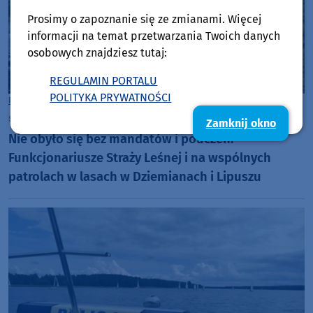
Prosimy o zapoznanie się ze zmianami. Więcej
informacji na temat przetwarzania Twoich danych
osobowych znajdziesz tutaj:
REGULAMIN PORTALU
POLITYKA PRYWATNOŚCI
Powiat Kościerski
środa, 15 lipca 2026, 11:36
Zamknij okno
Nie obyło się bez mandatów i pouczeń.
Funkcjonariusze Straży Leśnej i na wspólnych
patrolach w lasach w Dziemianach i Lipuszu