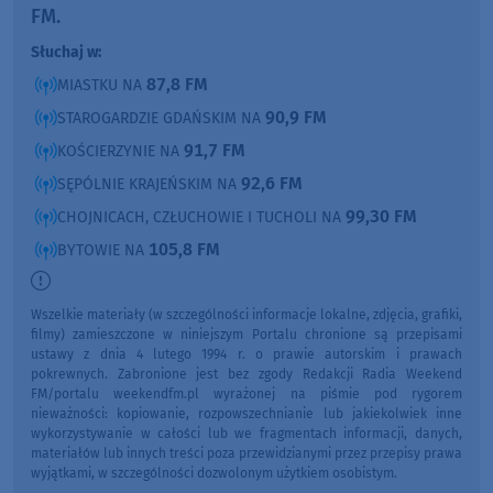
FM.
Słuchaj w:
87,8 FM
MIASTKU NA
90,9 FM
STAROGARDZIE GDAŃSKIM NA
91,7 FM
KOŚCIERZYNIE NA
92,6 FM
SĘPÓLNIE KRAJEŃSKIM NA
99,30 FM
CHOJNICACH, CZŁUCHOWIE I TUCHOLI NA
105,8 FM
BYTOWIE NA
Wszelkie materiały (w szczególności informacje lokalne, zdjęcia, grafiki,
filmy) zamieszczone w niniejszym Portalu chronione są przepisami
ustawy z dnia 4 lutego 1994 r. o prawie autorskim i prawach
pokrewnych. Zabronione jest bez zgody Redakcji Radia Weekend
FM/portalu weekendfm.pl wyrażonej na piśmie pod rygorem
nieważności: kopiowanie, rozpowszechnianie lub jakiekolwiek inne
wykorzystywanie w całości lub we fragmentach informacji, danych,
materiałów lub innych treści poza przewidzianymi przez przepisy prawa
wyjątkami, w szczególności dozwolonym użytkiem osobistym.