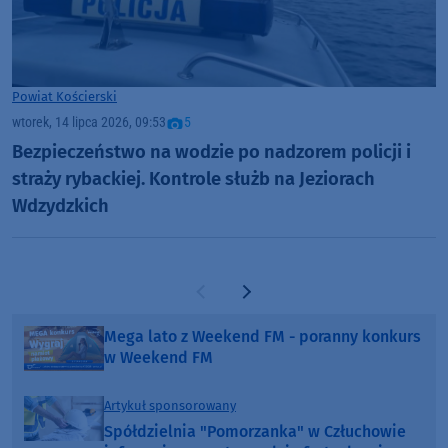
Powiat Kościerski
wtorek, 14 lipca 2026, 09:53
5
Bezpieczeństwo na wodzie po nadzorem policji i
straży rybackiej. Kontrole służb na Jeziorach
Wdzydzkich
Poprzednia strona
Następna strona
Mega lato z Weekend FM - poranny konkurs
w Weekend FM
Artykuł sponsorowany
Spółdzielnia "Pomorzanka" w Człuchowie