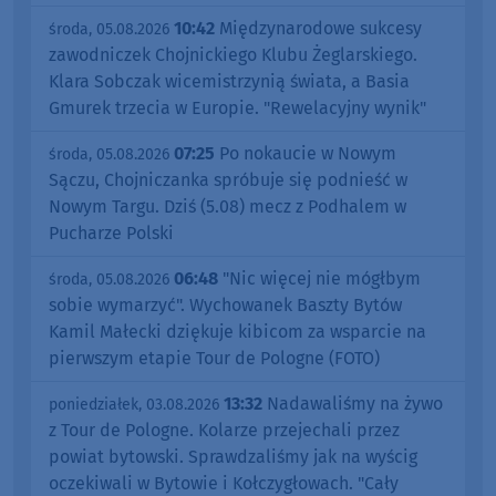
10:42
Międzynarodowe sukcesy
środa, 05.08.2026
zawodniczek Chojnickiego Klubu Żeglarskiego.
Klara Sobczak wicemistrzynią świata, a Basia
Gmurek trzecia w Europie. "Rewelacyjny wynik"
07:25
Po nokaucie w Nowym
środa, 05.08.2026
Sączu, Chojniczanka spróbuje się podnieść w
Nowym Targu. Dziś (5.08) mecz z Podhalem w
Pucharze Polski
06:48
"Nic więcej nie mógłbym
środa, 05.08.2026
sobie wymarzyć". Wychowanek Baszty Bytów
Kamil Małecki dziękuje kibicom za wsparcie na
pierwszym etapie Tour de Pologne (FOTO)
13:32
Nadawaliśmy na żywo
poniedziałek, 03.08.2026
z Tour de Pologne. Kolarze przejechali przez
powiat bytowski. Sprawdzaliśmy jak na wyścig
oczekiwali w Bytowie i Kołczygłowach. "Cały