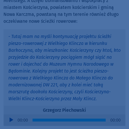
Mielistego. A dzięki dofinansowaniu i współpracy z
miastem Kościerzyna, powiatem kościerskim i gminą
Nowa Karczma, powstaną na tym terenie również długo
oczekiwane nowe ścieżki rowerowe:
- Tutaj mam na myśli kontynuację projektu ścieżki
pieszo-rowerowej z Wielkiego Klincza w kierunku
Barkoczyna, aby mieszkaniec Kościerzyny czy ktoś, kto
przyjedzie do Kościerzyny pociągiem mógł siąść na
rower i dojechać do Muzeum Hymnu Narodowego w
Będominie. Kolejny projekt to jest ścieżka pieszo-
rowerowa z Wielkiego Klincza do Małego Klincza do
modernizowanej DW 221, aby z kolei mieć taką
marszrutę dookoła Kościerzyny, czyli Kościerzyna-
Wielki Klincz-Kościerzyna przez Mały Klincz.
Grzegorz Piechowski
Audio
00:00
00:00
Player