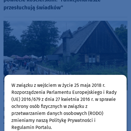
przesłuchują świadków"
W związku z wejściem w życie 25 maja 2018 r.
Rozporządzenia Parlamentu Europejskiego i Rady
Powiat Kościerski
(UE) 2016/679 z dnia 27 kwietnia 2016 r. w sprawie
sobota, 18 lipca 2026, 08:03
ochrony osób fizycznych w związku z
Rusza największy na Kaszubach kiermasz
przetwarzaniem danych osobowych (RODO)
rękodzieła i sztuki ludowej, czyli Jarmark Wdzydzki.
zmieniamy naszą Politykę Prywatności i
To już 51. edycja wydarzenia
Regulamin Portalu.