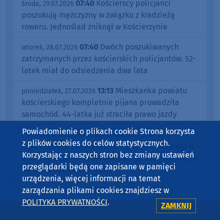
07:40
Kościerscy policjanci
środa, 29.07.2026
poszukują mężczyzny w związku z kradzieżą
roweru. Jednoślad zniknął w Kościerzynie
07:40
Dwóch poszukiwanych
wtorek, 28.07.2026
zatrzymanych przez kościerskich policjantów. 52-
latek miał do odsiedzenia dwa lata
13:13
Mieszkanka powiatu
poniedziałek, 27.07.2026
kościerskiego kompletnie pijana prowadziła
samochód. 44-latka już straciła prawo jazdy
Powiadomienie o plikach cookie Strona korzysta
11:57
18-latka z powiatu
czwartek, 23.07.2026
z plików cookies do celów statystycznych.
kościerskiego zaniepokoiła się losem leżącego w
Korzystając z naszych stron bez zmiany ustawień
lesie mężczyzny i wezwała policję. Okazało się, że
przeglądarki będą one zapisane w pamięci
44-latek był poszukiwany
urządzenia, więcej informacji na temat
11:30
Policjant po służbie
zarządzania plikami cookies znajdziesz w
czwartek, 23.07.2026
zatrzymał pijanego kierowcę w Kościerzynie. 29-
POLITYKA PRYWATNOŚCI
.
ZAMKNIJ
latek usłyszał wyrok w trybie przyspieszonym