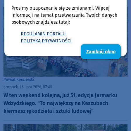
Prosimy o zapoznanie się ze zmianami. Więcej
informacji na temat przetwarzania Twoich danych
osobowych znajdziesz tutaj:
REGULAMIN PORTALU
POLITYKA PRYWATNOŚCI
Zamknij okno
Powiat Kościerski
czwartek, 16 lipca 2026, 07:45
W ten weekend kolejna, już 51. edycja Jarmarku
Wdzydzkiego. "To największy na Kaszubach
kiermasz rękodzieła i sztuki ludowej"