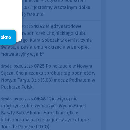
pierwszym meczu. Przegrała z Podhalem
Nowy Targ 0:2. "Jesteśmy w totalnym dołku.
Czujemy się fatalnie"
10:42
Międzynarodowe
środa, 05.08.2026
sukcesy zawodniczek Chojnickiego Klubu
 okno
Żeglarskiego. Klara Sobczak wicemistrzynią
świata, a Basia Gmurek trzecia w Europie.
"Rewelacyjny wynik"
07:25
Po nokaucie w Nowym
środa, 05.08.2026
Sączu, Chojniczanka spróbuje się podnieść w
Nowym Targu. Dziś (5.08) mecz z Podhalem w
Pucharze Polski
06:48
"Nic więcej nie
środa, 05.08.2026
mógłbym sobie wymarzyć". Wychowanek
Baszty Bytów Kamil Małecki dziękuje
kibicom za wsparcie na pierwszym etapie
Tour de Pologne (FOTO)