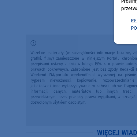
Prosim
przetw
RE
PO
Wszelkie materiały (w szczególności informacje lokalne, zdj
grafiki, filmy) zamieszczone w niniejszym Portalu chronio
przepisami ustawy z dnia 4 lutego 1994 r. o prawie autors
prawach pokrewnych. Zabronione jest bez zgody Redakcji 
Weekend FM/portalu weekendfm.pl wyrażonej na piśmi
rygorem nieważności: kopiowanie, rozpowszechniani
jakiekolwiek inne wykorzystywanie w całości lub we fragme
informacji, danych, materiałów lub innych treści 
przewidzianymi przez przepisy prawa wyjątkami, w szczegól
dozwolonym użytkiem osobistym.
WIĘCEJ WIA