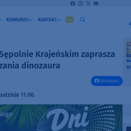
KONKURSY
KONTAKT
 Sępolnie Krajeńskim zaprasza
Me
dzania dinozaura
W
-
k
Udostępnij
W
odzinie 11.00.