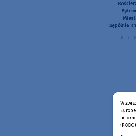
Kościer
Bytowi
Miast
Sępólnie Kr
W zwią
Europej
ochron
(RODO)