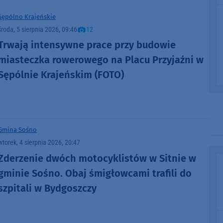
Sępólno Krajeńskie
środa, 5 sierpnia 2026, 09:46
12
Trwają intensywne prace przy budowie
miasteczka rowerowego na Placu Przyjaźni w
Sępólnie Krajeńskim (FOTO)
Gmina Sośno
wtorek, 4 sierpnia 2026, 20:47
Zderzenie dwóch motocyklistów w Sitnie w
gminie Sośno. Obaj śmigłowcami trafili do
szpitali w Bydgoszczy