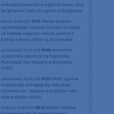
motocyklistów w Sitnie w gminie Sośno. Obaj
śmigłowcami trafili do szpitali w Bydgoszczy
10:15
Władze powiatu
wtorek, 04.08.2026
sępoleńskiego rozpisały już trzeci przetarg
na budowę magazynu obrony cywilnej z
funkcją schronu. Oferty są zbyt wysokie
10:09
Koncertem
poniedziałek, 03.08.2026
uczestników zakończył się tegoroczny
Mistrzowski Kurs Wokalny w Więcborku
(FOTO)
07:32
Radni Sępólna
poniedziałek, 03.08.2026
Krajeńskiego domagają się rozbudowy
kolumbarium. "Dopiero w przyszłym roku" -
mówią władze miasta
08:32
Władze Sępólna
niedziela, 02.08.2026
Krajeńskiego zleciły projekt budowy