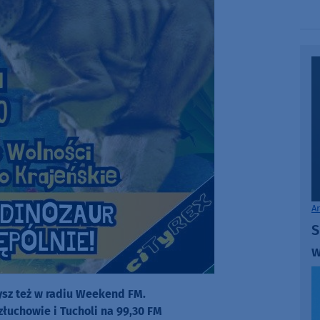
A
S
w
zysz też w radiu Weekend FM.
złuchowie i Tucholi na 99,30 FM