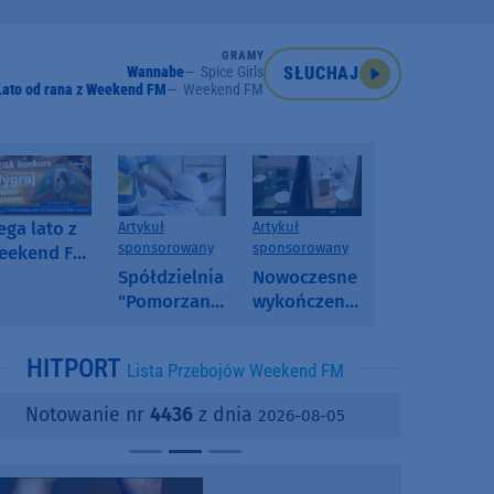
GRAMY
Wannabe
Spice Girls
SŁUCHAJ
Lato od rana z Weekend FM
Weekend FM
ga lato z
Artykuł
Artykuł
sponsorowany
sponsorowany
eekend FM
 poranny
Spółdzielnia
Nowoczesne
onkurs w
"Pomorzanka"
wykończenia
eekend FM
w
ścian.
Człuchowie
Dlaczego
HITPORT
Lista Przebojów Weekend FM
informuje o
SPC, WPC i
przetargach
fornir
Notowanie nr
4436
z dnia
2026-08-05
i ofertach
kamienny
najmu
zyskują na
popularności?