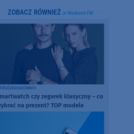
ZOBACZ RÓWNIEŻ
w Weekend FM
rtykuł sponsorowany
martwatch czy zegarek klasyczny – co
ybrać na prezent? TOP modele