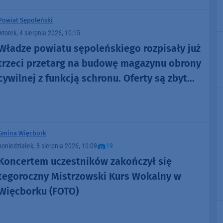
Powiat Sępoleński
wtorek, 4 sierpnia 2026, 10:15
Władze powiatu sępoleńskiego rozpisały już
trzeci przetarg na budowę magazynu obrony
cywilnej z funkcją schronu. Oferty są zbyt
wysokie
Gmina Więcbork
poniedziałek, 3 sierpnia 2026, 10:09
19
Koncertem uczestników zakończył się
tegoroczny Mistrzowski Kurs Wokalny w
Więcborku (FOTO)