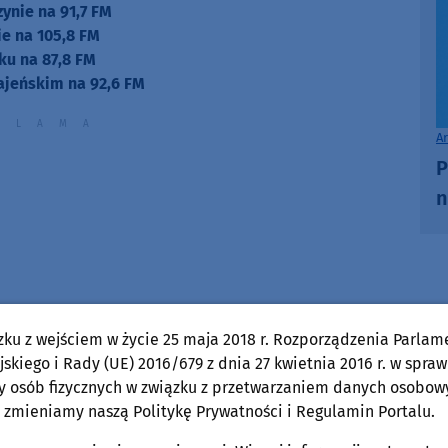
zynie na 91,7 FM
e na 105,8 FM
ku na 87,8 FM
ajeńskim na 92,6 FM
A
P
n
zku z wejściem w życie 25 maja 2018 r. Rozporządzenia Parlam
skiego i Rady (UE) 2016/679 z dnia 27 kwietnia 2016 r. w spraw
y osób fizycznych w związku z przetwarzaniem danych osobow
 zmieniamy naszą Politykę Prywatności i Regulamin Portalu.