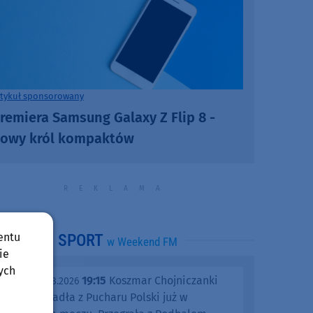
rtykuł sponsorowany
remiera Samsung Galaxy Z Flip 8 -
owy król kompaktów
entu
SPORT
w Weekend FM
ie
ych
19:15
Koszmar Chojniczanki
środa, 05.08.2026
trwa. Odpadła z Pucharu Polski już w