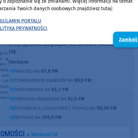
y o zapoznanie się ze zmianami. Więcej informacji na temat
arzania Twoich danych osobowych znajdziesz tutaj:
Maciej Bór
GULAMIN PORTALU
Pokaż e-mail
LITYKA PRYWATNOŚCI
Zamknij
O tej sprawie usłyszysz też w radiu Weekend
FM.
ęcia,
ne są
Słuchaj w:
kim i
Radia
87,8 FM
MIASTKU NA
e pod
90,9 FM
STAROGARDZIE GDAŃSKIM NA
e lub
ntach
91,7 FM
KOŚCIERZYNIE NA
poza
ności
92,6 FM
SĘPÓLNIE KRAJEŃSKIM NA
99,30 FM
CHOJNICACH, CZŁUCHOWIE I TUCHOLI NA
105,8 FM
BYTOWIE NA
DOMOŚCI
w Weekend FM