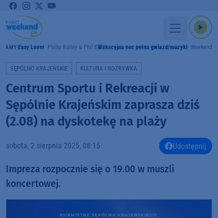
Easy Lover
Philip Bailey & Phil Collins
Wakacyjna noc pełna gwiazd/muzyki
Weekend F
GRAMY
SĘPÓLNO KRAJEŃSKIE
KULTURA I ROZRYWKA
Centrum Sportu i Rekreacji w
Sępólnie Krajeńskim zaprasza dziś
(2.08) na dyskotekę na plaży
sobota, 2 sierpnia 2025, 08:15
Udostępnij
Impreza rozpocznie się o 19.00 w muszli
koncertowej.