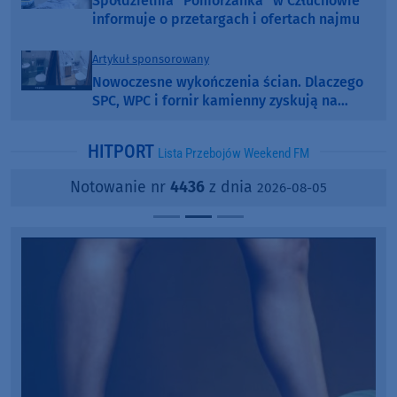
Spółdzielnia "Pomorzanka" w Człuchowie
informuje o przetargach i ofertach najmu
Artykuł sponsorowany
Nowoczesne wykończenia ścian. Dlaczego
SPC, WPC i fornir kamienny zyskują na
popularności?
HITPORT
Lista Przebojów Weekend FM
Notowanie nr
4436
z dnia
2026-08-05