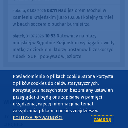
08:11
Nad jeziorem Mochel w
sobota, 01.08.2026
Kamieniu Krajeńskim jutro (02.08) kolejny turniej
w beach soccera o puchar burmistrza
10:53
Ratownicy na plaży
piątek, 31.07.2026
miejskiej w Sępólnie Krajeńskim wyciągali z wody
matkę z dzieckiem, którzy postanowili zeskoczyć
z deski SUP i popływać w jeziorze
Powiadomienie o plikach cookie Strona korzysta
z plików cookies do celów statystycznych.
Korzystając z naszych stron bez zmiany ustawień
przeglądarki będą one zapisane w pamięci
WIADOMOŚCI
urządzenia, więcej informacji na temat
zarządzania plikami cookies znajdziesz w
BYTÓW
POLITYKA PRYWATNOŚCI
.
ZAMKNIJ
CHOJNICE