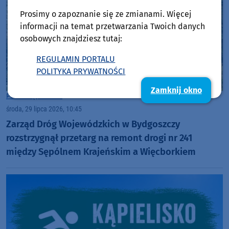
Prosimy o zapoznanie się ze zmianami. Więcej
informacji na temat przetwarzania Twoich danych
osobowych znajdziesz tutaj:
REGULAMIN PORTALU
POLITYKA PRYWATNOŚCI
Zamknij okno
Powiat Sępoleński
środa, 29 lipca 2026, 10:45
Zarząd Dróg Wojewódzkich w Bydgoszczy
rozstrzygnął przetarg na remont drogi nr 241
między Sępólnem Krajeńskim a Więcborkiem