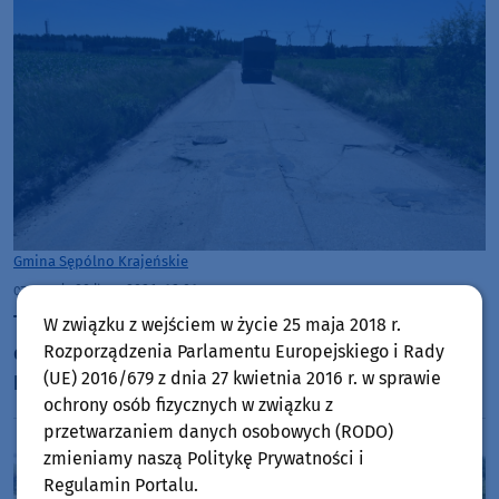
Gmina Sępólno Krajeńskie
czwartek, 30 lipca 2026, 12:01
Trwają prace projektowe związane z budową drogi
W związku z wejściem w życie 25 maja 2018 r.
do Punktu Selektywnej Zbiórki Odpadów
Rozporządzenia Parlamentu Europejskiego i Rady
(UE) 2016/679 z dnia 27 kwietnia 2016 r. w sprawie
Komunalnych w Sępólnie Krajeńskim
ochrony osób fizycznych w związku z
przetwarzaniem danych osobowych (RODO)
zmieniamy naszą Politykę Prywatności i
Regulamin Portalu.