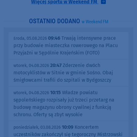
Więcej sportu w Weekend FM
OSTATNIO DODANO
w Weekend FM
09:46
Trwają intensywne prace
środa, 05.08.2026
przy budowie miasteczka rowerowego na Placu
Przyjaźni w Sępólnie Krajeńskim (FOTO)
20:47
Zderzenie dwóch
wtorek, 04.08.2026
motocyklistów w Sitnie w gminie Sośno. Obaj
śmigłowcami trafili do szpitali w Bydgoszczy
10:15
Władze powiatu
wtorek, 04.08.2026
sępoleńskiego rozpisały już trzeci przetarg na
budowę magazynu obrony cywilnej z funkcją
schronu. Oferty są zbyt wysokie
10:09
Koncertem
poniedziałek, 03.08.2026
uczestników zakończył się tegoroczny Mistrzowski