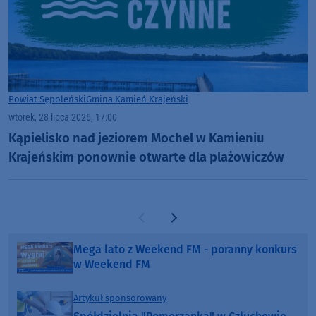
Powiat Sępoleński
Gmina Kamień Krajeński
wtorek, 28 lipca 2026, 17:00
Kąpielisko nad jeziorem Mochel w Kamieniu
Krajeńskim ponownie otwarte dla plażowiczów
Poprzednia strona
Następna strona
Mega lato z Weekend FM - poranny konkurs
w Weekend FM
Artykuł sponsorowany