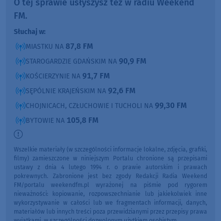
O tej sprawie usłyszysz też w radiu Weekend
FM.
Słuchaj w:
87,8 FM
MIASTKU NA
90,9 FM
STAROGARDZIE GDAŃSKIM NA
91,7 FM
KOŚCIERZYNIE NA
92,6 FM
SĘPÓLNIE KRAJEŃSKIM NA
99,30 FM
CHOJNICACH, CZŁUCHOWIE I TUCHOLI NA
105,8 FM
BYTOWIE NA
Wszelkie materiały (w szczególności informacje lokalne, zdjęcia, grafiki,
filmy) zamieszczone w niniejszym Portalu chronione są przepisami
ustawy z dnia 4 lutego 1994 r. o prawie autorskim i prawach
pokrewnych. Zabronione jest bez zgody Redakcji Radia Weekend
FM/portalu weekendfm.pl wyrażonej na piśmie pod rygorem
nieważności: kopiowanie, rozpowszechnianie lub jakiekolwiek inne
wykorzystywanie w całości lub we fragmentach informacji, danych,
materiałów lub innych treści poza przewidzianymi przez przepisy prawa
wyjątkami, w szczególności dozwolonym użytkiem osobistym.