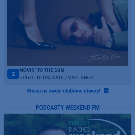
TAŃCZ!
3
EL ANGEL
BLETKA
Głosuj na swoje ulubione utwory!
PODCASTY WEEKEND FM