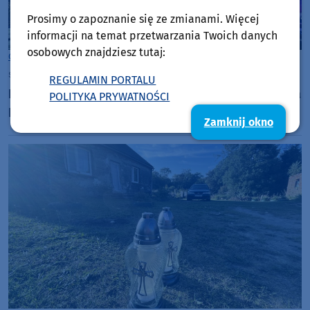
Prosimy o zapoznanie się ze zmianami. Więcej
informacji na temat przetwarzania Twoich danych
osobowych znajdziesz tutaj:
Gmina Stara Kiszewa
sobota, 29 listopada 2025, 10:39
REGULAMIN PORTALU
Pożar budynku w miejscowości Lipy w gminie Stara
POLITYKA PRYWATNOŚCI
Kiszewa. Straty wyceniono na ponad 300 tys. zł
Zamknij okno