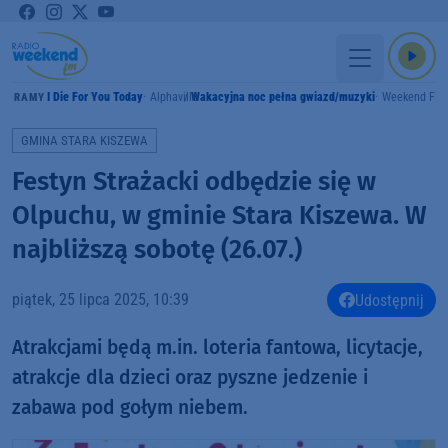
I Die For You Today
Alphaville
Wakacyjna noc pełna gwiazd/muzyki
Weekend FM
GRAMY
GMINA STARA KISZEWA
Festyn Strażacki odbędzie się w
Olpuchu, w gminie Stara Kiszewa. W
najbliższą sobotę (26.07.)
piątek, 25 lipca 2025, 10:39
Udostępnij
Atrakcjami będą m.in. loteria fantowa, licytacje,
atrakcje dla dzieci oraz pyszne jedzenie i
zabawa pod gołym niebem.