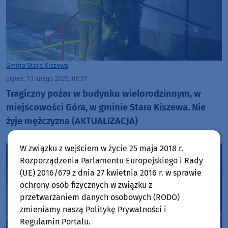
Gmina Stara Kiszewa
piątek, 13 lutego 2026, 06:51
Tragiczny pożar w budynku wielorodzinnym, w
miejscowości Góra, w gminie Stara Kiszewa. Nie
żyje mężczyzna (AKTUALIZACJA)
W związku z wejściem w życie 25 maja 2018 r.
Rozporządzenia Parlamentu Europejskiego i Rady
(UE) 2016/679 z dnia 27 kwietnia 2016 r. w sprawie
ochrony osób fizycznych w związku z
przetwarzaniem danych osobowych (RODO)
zmieniamy naszą Politykę Prywatności i
Regulamin Portalu.