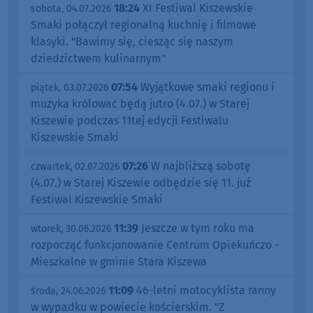
18:24
XI Festiwal Kiszewskie
sobota, 04.07.2026
Smaki połączył regionalną kuchnię i filmowe
klasyki. "Bawimy się, ciesząc się naszym
dziedzictwem kulinarnym"
07:54
Wyjątkowe smaki regionu i
piątek, 03.07.2026
muzyka królować będą jutro (4.07.) w Starej
Kiszewie podczas 11tej edycji Festiwalu
Kiszewskie Smaki
07:26
W najbliższą sobotę
czwartek, 02.07.2026
(4.07.) w Starej Kiszewie odbędzie się 11. już
Festiwal Kiszewskie Smaki
11:39
Jeszcze w tym roku ma
wtorek, 30.06.2026
rozpocząć funkcjonowanie Centrum Opiekuńczo -
Mieszkalne w gminie Stara Kiszewa
11:09
46-letni motocyklista ranny
środa, 24.06.2026
w wypadku w powiecie kościerskim. "Z