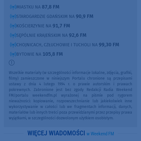
87,8 FM
MIASTKU NA
90,9 FM
STAROGARDZIE GDAŃSKIM NA
91,7 FM
KOŚCIERZYNIE NA
92,6 FM
SĘPÓLNIE KRAJEŃSKIM NA
99,30 FM
CHOJNICACH, CZŁUCHOWIE I TUCHOLI NA
105,8 FM
BYTOWIE NA
Wszelkie materiały (w szczególności informacje lokalne, zdjęcia, grafiki,
filmy) zamieszczone w niniejszym Portalu chronione są przepisami
ustawy z dnia 4 lutego 1994 r. o prawie autorskim i prawach
pokrewnych. Zabronione jest bez zgody Redakcji Radia Weekend
FM/portalu weekendfm.pl wyrażonej na piśmie pod rygorem
nieważności: kopiowanie, rozpowszechnianie lub jakiekolwiek inne
wykorzystywanie w całości lub we fragmentach informacji, danych,
materiałów lub innych treści poza przewidzianymi przez przepisy prawa
wyjątkami, w szczególności dozwolonym użytkiem osobistym.
WIĘCEJ WIADOMOŚCI
w Weekend FM