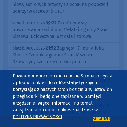
niewyjaśnionych przyczyn zjechał na pobocze i
uderzył w drzewo" (FOTO)
09:22
Zakończyły się
wtorek, 12.05.2026
poszukiwania zaginionej 16-latki z gminy Stara
Kiszewa. Dziewczyna jest cała i zdrowa
21:52
Zaginęła 17-letnia Julia
piątek, 08.05.2026
Kleist z Czernik w gminie Stara Kiszewa.
Dziewczyny szuka kościerska policja
11:46
Nowy wątek w sprawie
czwartek, 12.03.2026
Powiadomienie o plikach cookie Strona korzysta
tragedii w Starej Kiszewie. 60-latek z zarzutami
z plików cookies do celów statystycznych.
nieudzielenia pomocy ofierze zdarzenia
Korzystając z naszych stron bez zmiany ustawień
przeglądarki będą one zapisane w pamięci
13:22
Podpalił kontenery na
środa, 11.03.2026
urządzenia, więcej informacji na temat
śmieci i odpady budowlane. Teraz 41- latkowi z
zarządzania plikami cookies znajdziesz w
powiatu kościerskiego grozi do 5 lat więzienia
POLITYKA PRYWATNOŚCI
.
ZAMKNIJ