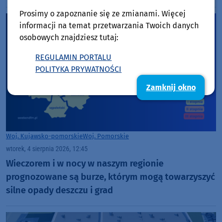
Golińskiego z Chojnic (ROZMOWA)
Prosimy o zapoznanie się ze zmianami. Więcej
informacji na temat przetwarzania Twoich danych
osobowych znajdziesz tutaj:
REGULAMIN PORTALU
POLITYKA PRYWATNOŚCI
Zamknij okno
Woj. Kujawsko-pomorskie
Woj. Pomorskie
wtorek, 4 sierpnia 2026, 12:45
Wieczorem i w nocy w naszym regionie
prognozowane są burze, którym mogą towarzyszyć
silne opady deszczu i grad