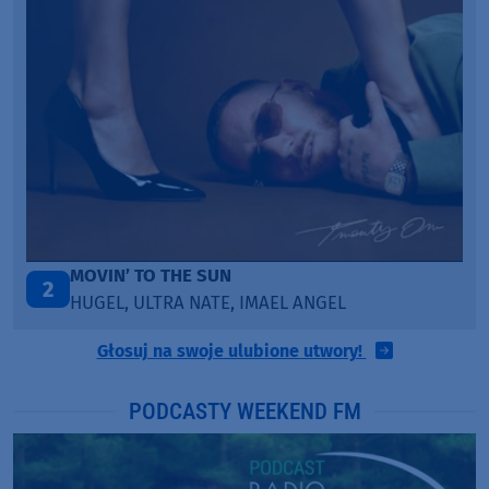
TAŃCZ!
3
BLETKA
Głosuj na swoje ulubione utwory!
PODCASTY WEEKEND FM