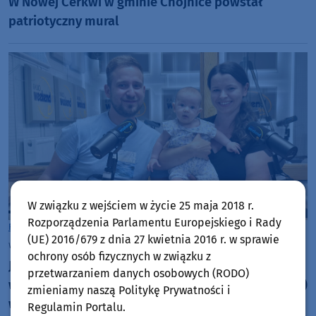
W Nowej Cerkwi w gminie Chojnice powstał
patriotyczny mural
W związku z wejściem w życie 25 maja 2018 r.
Rozporządzenia Parlamentu Europejskiego i Rady
Rozmowy w Weekend FM
Chojnice
(UE) 2016/679 z dnia 27 kwietnia 2016 r. w sprawie
wtorek, 4 sierpnia 2026, 14:00
ochrony osób fizycznych w związku z
Jeszcze niedawno zakładał policyjny mundur. Dziś
przetwarzaniem danych osobowych (RODO)
walczy o powrót do sprawności. W niedzielę (09.08)
zmieniamy naszą Politykę Prywatności i
w Silnie Piknik Charytatywny dla Szymona
Regulamin Portalu.