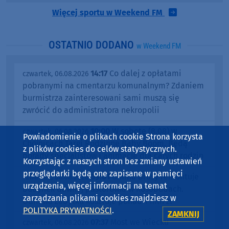
Więcej sportu w Weekend FM
OSTATNIO DODANO
w Weekend FM
14:17
Co dalej z opłatami
czwartek, 06.08.2026
pobranymi na cmentarzu komunalnym? Zdaniem
burmistrza zainteresowani sami muszą się
zwrócić do administratora nekropolii
10:00
W sobotę (8.08) w
czwartek, 06.08.2026
Powiadomienie o plikach cookie Strona korzysta
Chojnicach Targi Rodzinne Baby Boom. Będą
z plików cookies do celów statystycznych.
porady specjalistów i animacje dla całych rodzin
Korzystając z naszych stron bez zmiany ustawień
przeglądarki będą one zapisane w pamięci
09:01
Gmina Brusy remontuje
czwartek, 06.08.2026
urządzenia, więcej informacji na temat
budynek dawnej pastorówki w Kosobudach.
zarządzania plikami cookies znajdziesz w
Odnowa zabytku kosztuje ponad 1 mln zł
POLITYKA PRYWATNOŚCI
.
ZAMKNIJ
07:37
Most we Wiecku
czwartek, 06.08.2026