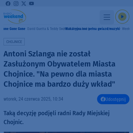
Gone Gone Gone
David Guetta & Teddy Swims & Tones And I
Wakacyjna noc pełna gwiazd/muzyki
Weeke
Y
CHOJNICE
Antoni Szlanga nie został
Zasłużonym Obywatelem Miasta
Chojnice. "Na pewno dla miasta
Chojnice ma bardzo duży wkład"
wtorek, 24 czerwca 2025, 10:34
Udostępnij
Taką decyzję podjęli radni Rady Miejskiej
Chojnic.