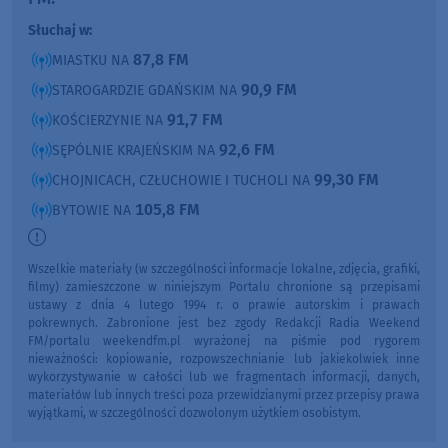
Słuchaj w:
87,8 FM
MIASTKU NA
90,9 FM
STAROGARDZIE GDAŃSKIM NA
91,7 FM
KOŚCIERZYNIE NA
92,6 FM
SĘPÓLNIE KRAJEŃSKIM NA
99,30 FM
CHOJNICACH, CZŁUCHOWIE I TUCHOLI NA
105,8 FM
BYTOWIE NA
Wszelkie materiały (w szczególności informacje lokalne, zdjęcia, grafiki,
filmy) zamieszczone w niniejszym Portalu chronione są przepisami
ustawy z dnia 4 lutego 1994 r. o prawie autorskim i prawach
pokrewnych. Zabronione jest bez zgody Redakcji Radia Weekend
FM/portalu weekendfm.pl wyrażonej na piśmie pod rygorem
nieważności: kopiowanie, rozpowszechnianie lub jakiekolwiek inne
wykorzystywanie w całości lub we fragmentach informacji, danych,
materiałów lub innych treści poza przewidzianymi przez przepisy prawa
wyjątkami, w szczególności dozwolonym użytkiem osobistym.