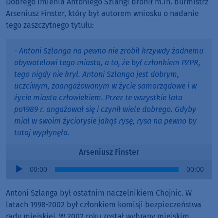
Dobrego imienia Antoniego Szlangi bronił m.in. burmistrz
Arseniusz Finster, który był autorem wniosku o nadanie
tego zaszczytnego tytułu:
- Antoni Szlanga na pewno nie zrobił krzywdy żadnemu
obywatelowi tego miasta, a to, że był członkiem PZPR,
tego nigdy nie krył. Antoni Szlanga jest dobrym,
uczciwym, zaangażowanym w życie samorządowe i w
życie miasta człowiekiem. Przez te wszystkie lata
po1989 r. angażował się i czynił wiele dobrego. Gdyby
miał w swoim życiorysie jakąś rysę, rysa na pewno by
tutaj wypłynęła.
Arseniusz Finster
Audio
00:00
00:00
Player
Antoni Szlanga był ostatnim naczelnikiem Chojnic. W
latach 1998-2002 był członkiem komisji bezpieczeństwa
rady miejskiej. W 2002 roku został wybrany miejskim