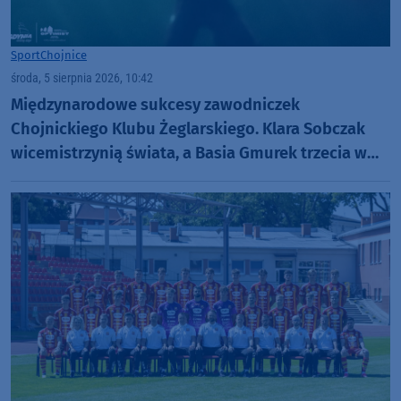
Sport
Chojnice
środa, 5 sierpnia 2026, 10:42
Międzynarodowe sukcesy zawodniczek
Chojnickiego Klubu Żeglarskiego. Klara Sobczak
wicemistrzynią świata, a Basia Gmurek trzecia w
Europie. "Rewelacyjny wynik"