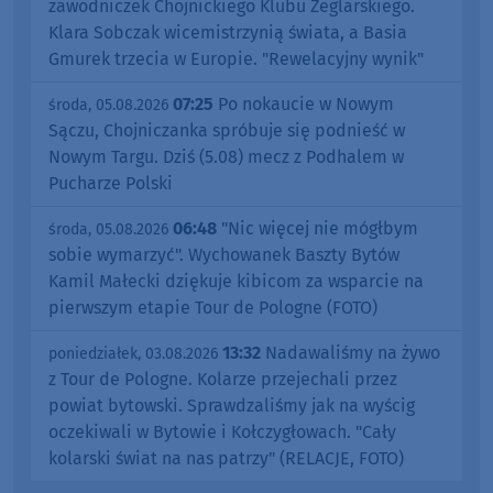
zawodniczek Chojnickiego Klubu Żeglarskiego.
Klara Sobczak wicemistrzynią świata, a Basia
Gmurek trzecia w Europie. "Rewelacyjny wynik"
07:25
Po nokaucie w Nowym
środa, 05.08.2026
Sączu, Chojniczanka spróbuje się podnieść w
Nowym Targu. Dziś (5.08) mecz z Podhalem w
Pucharze Polski
06:48
"Nic więcej nie mógłbym
środa, 05.08.2026
sobie wymarzyć". Wychowanek Baszty Bytów
Kamil Małecki dziękuje kibicom za wsparcie na
pierwszym etapie Tour de Pologne (FOTO)
13:32
Nadawaliśmy na żywo
poniedziałek, 03.08.2026
z Tour de Pologne. Kolarze przejechali przez
powiat bytowski. Sprawdzaliśmy jak na wyścig
oczekiwali w Bytowie i Kołczygłowach. "Cały
kolarski świat na nas patrzy" (RELACJE, FOTO)