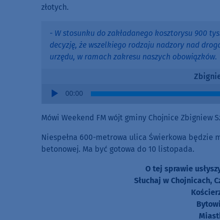
złotych.
- W stosunku do zakładanego kosztorysu 900 tys
decyzję, że wszelkiego rodzaju nadzory nad dr
urzędu, w ramach zakresu naszych obowiązków.
Zbigni
Audio
00:00
Player
Mówi Weekend FM wójt gminy Chojnice Zbigniew S
Niespełna 600-metrowa ulica Świerkowa będzie mia
betonowej. Ma być gotowa do 10 listopada.
O tej sprawie usłys
Słuchaj w Chojnicach, C
Kościer
Bytowi
Miast