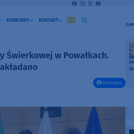
KONKURSY
KONTAKT
Lato
y Świerkowej w Powałkach.
Me
 zakładano
W
-
k
Udostępnij
W