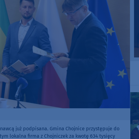
onawcą już podpisana. Gmina Chojnice przystępuje do
ym lokalna firma z Chojniczek za kwotę 634 tysięcy