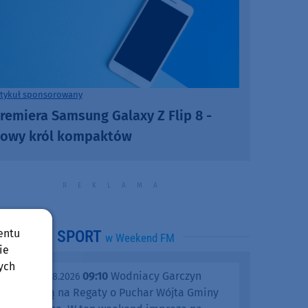
rtykuł sponsorowany
remiera Samsung Galaxy Z Flip 8 -
owy król kompaktów
entu
SPORT
w Weekend FM
ie
ych
09:10
Wodniacy Garczyn
piątek, 07.08.2026
zapraszają na Regaty o Puchar Wójta Gminy