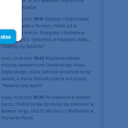
Kościerzyna. W ten weekend impreza na
jeziorze Wdzydze
19:15
Koszmar Chojniczanki
środa, 05.08.2026
trwa. Odpadła z Pucharu Polski już w
pierwszym meczu. Przegrała z Podhalem
 okno
Nowy Targ 0:2. "Jesteśmy w totalnym dołku.
Czujemy się fatalnie"
10:42
Międzynarodowe
środa, 05.08.2026
sukcesy zawodniczek Chojnickiego Klubu
Żeglarskiego. Klara Sobczak wicemistrzynią
świata, a Basia Gmurek trzecia w Europie.
"Rewelacyjny wynik"
07:25
Po nokaucie w Nowym
środa, 05.08.2026
Sączu, Chojniczanka spróbuje się podnieść w
Nowym Targu. Dziś (5.08) mecz z Podhalem w
Pucharze Polski