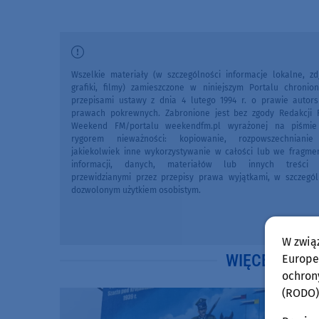
Wszelkie materiały (w szczególności informacje lokalne, zdj
grafiki, filmy) zamieszczone w niniejszym Portalu chronio
przepisami ustawy z dnia 4 lutego 1994 r. o prawie autors
prawach pokrewnych. Zabronione jest bez zgody Redakcji 
Weekend FM/portalu weekendfm.pl wyrażonej na piśmi
rygorem nieważności: kopiowanie, rozpowszechniani
jakiekolwiek inne wykorzystywanie w całości lub we fragme
informacji, danych, materiałów lub innych treści 
przewidzianymi przez przepisy prawa wyjątkami, w szczegól
dozwolonym użytkiem osobistym.
W zwią
WIĘCEJ WIA
Europej
ochron
(RODO)