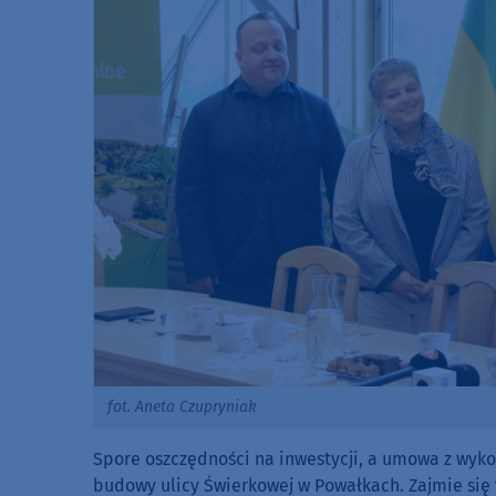
fot. Aneta Czupryniak
Spore oszczędności na inwestycji, a umowa z wyk
budowy ulicy Świerkowej w Powałkach. Zajmie się t