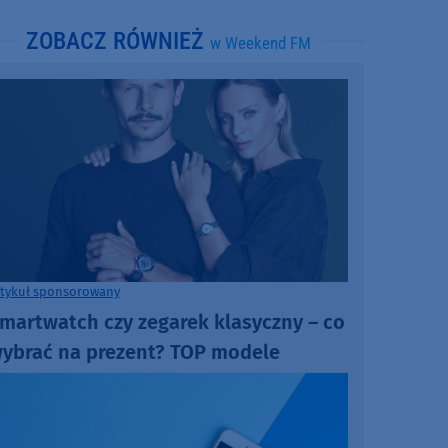
ZOBACZ RÓWNIEŻ
w Weekend FM
rtykuł sponsorowany
martwatch czy zegarek klasyczny – co
ybrać na prezent? TOP modele