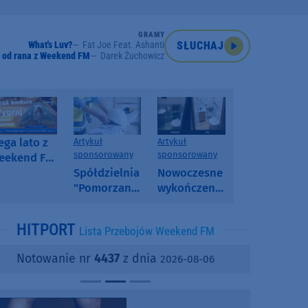
GRAMY
What's Luv?
Fat Joe Feat. Ashanti
SŁUCHAJ
 od rana z Weekend FM
Darek Żuchowicz
ga lato z
Artykuł
Artykuł
sponsorowany
sponsorowany
eekend FM
 poranny
Spółdzielnia
Nowoczesne
onkurs w
"Pomorzanka"
wykończenia
eekend FM
w
ścian.
Człuchowie
Dlaczego
HITPORT
Lista Przebojów Weekend FM
informuje o
SPC, WPC i
przetargach
fornir
Notowanie nr
4437
z dnia
2026-08-06
i ofertach
kamienny
najmu
zyskują na
popularności?