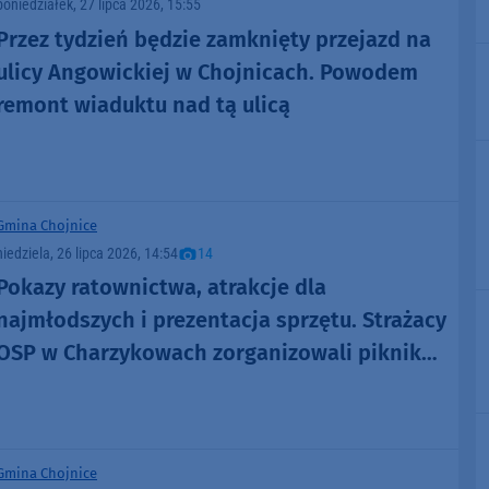
poniedziałek, 27 lipca 2026, 15:55
Przez tydzień będzie zamknięty przejazd na
ulicy Angowickiej w Chojnicach. Powodem
remont wiaduktu nad tą ulicą
Gmina Chojnice
niedziela, 26 lipca 2026, 14:54
14
Pokazy ratownictwa, atrakcje dla
najmłodszych i prezentacja sprzętu. Strażacy
OSP w Charzykowach zorganizowali piknik
nad jeziorem (FOTO)
Gmina Chojnice