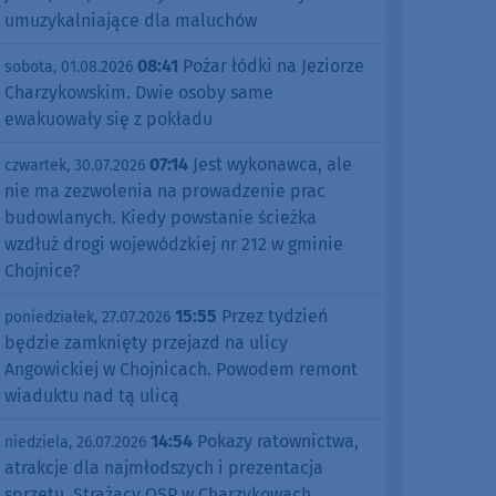
umuzykalniające dla maluchów
08:41
Pożar łódki na Jeziorze
sobota, 01.08.2026
Charzykowskim. Dwie osoby same
ewakuowały się z pokładu
07:14
Jest wykonawca, ale
czwartek, 30.07.2026
nie ma zezwolenia na prowadzenie prac
budowlanych. Kiedy powstanie ścieżka
wzdłuż drogi wojewódzkiej nr 212 w gminie
Chojnice?
15:55
Przez tydzień
poniedziałek, 27.07.2026
będzie zamknięty przejazd na ulicy
Angowickiej w Chojnicach. Powodem remont
wiaduktu nad tą ulicą
14:54
Pokazy ratownictwa,
niedziela, 26.07.2026
atrakcje dla najmłodszych i prezentacja
sprzętu. Strażacy OSP w Charzykowach