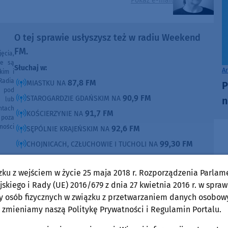
Pokaż e-mail
O tej sprawie usłyszysz też w radiu Weekend
FM.
ęcia,
ne są
Słuchaj w:
A
kim i
Radia
87,8 FM
MIASTKU NA
P
e pod
90,9 FM
STAROGARDZIE GDAŃSKIM NA
n
e lub
ntach
91,7 FM
KOŚCIERZYNIE NA
poza
ności
92,6 FM
SĘPÓLNIE KRAJEŃSKIM NA
99,30 FM
CHOJNICACH, CZŁUCHOWIE I TUCHOLI NA
105,8 FM
BYTOWIE NA
zku z wejściem w życie 25 maja 2018 r. Rozporządzenia Parlam
DOMOŚCI
skiego i Rady (UE) 2016/679 z dnia 27 kwietnia 2016 r. w spraw
w Weekend FM
y osób fizycznych w związku z przetwarzaniem danych osobow
 zmieniamy naszą Politykę Prywatności i Regulamin Portalu.
Gmina Chojnice
środa, 5 sierpnia 2026, 06:57