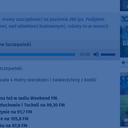
. mamy oszczędności na poziomie 266 tys. Podjąłem
ogami, nad obiektami budowanymi, robimy to w ramach
ew Szczepański
Use
00:00
Up/Down
Arrow
zczepański.
keys
to
ła 4 metry szerokości i nawierzchnię z kostki
increase
or
zysz też w radiu Weekend FM.
decrease
złuchowie i Tucholi na 99,30 FM
volume.
zynie na 91,7 FM
e na 105,8 FM
ku na 87,8 FM