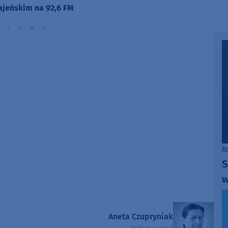
ajeńskim na 92,6 FM
A
S
w
Aneta Czupryniak