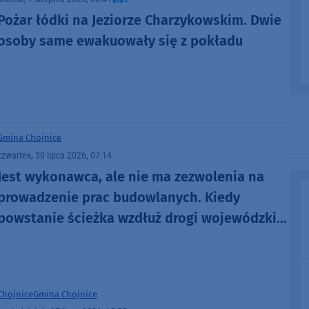
Pożar łódki na Jeziorze Charzykowskim. Dwie
osoby same ewakuowały się z pokładu
Gmina Chojnice
czwartek, 30 lipca 2026, 07:14
Jest wykonawca, ale nie ma zezwolenia na
prowadzenie prac budowlanych. Kiedy
powstanie ścieżka wzdłuż drogi wojewódzkiej
nr 212 w gminie Chojnice?
Chojnice
Gmina Chojnice