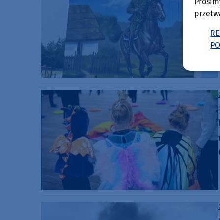
Prosim
przetw
RE
PO