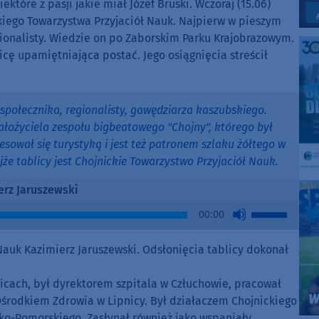
ektóre z pasji jakie miał Józef Bruski. Wczoraj (15.06)
kiego Towarzystwa Przyjaciół Nauk. Najpierw w pieszym
egionalisty. Wiedzie on po Zaborskim Parku Krajobrazowym.
cę upamiętniająca postać. Jego osiągnięcia streścił
społecznika, regionalisty, gawędziarza kaszubskiego.
ałożyciela zespołu bigbeatowego "Chojny", którego był
sował się turystyką i jest też patronem szlaku żółtego w
 tablicy jest Chojnickie Towarzystwo Przyjaciół Nauk.
erz Jaruszewski
Use
00:00
Up/Down
Arrow
Nauk Kazimierz Jaruszewski. Odsłonięcia tablicy dokonał
keys
to
nicach, był dyrektorem szpitala w Człuchowie, pracował
increase
 Ośrodkiem Zdrowia w Lipnicy. Był działaczem Chojnickiego
or
ko-Pomorskiego. Zasłynął również jako wspaniały