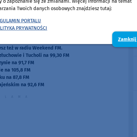
y o zapoznanie się ze zmianami. Więcej informacji na temat
arzania Twoich danych osobowych znajdziesz tutaj:
GULAMIN PORTALU
LITYKA PRYWATNOŚCI
Zamknij
zysz też w radiu Weekend FM.
złuchowie i Tucholi na 99,30 FM
zynie na 91,7 FM
e na 105,8 FM
ku na 87,8 FM
ajeńskim na 92,6 FM