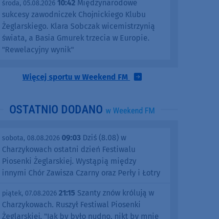
10:42
Międzynarodowe
środa, 05.08.2026
sukcesy zawodniczek Chojnickiego Klubu
Żeglarskiego. Klara Sobczak wicemistrzynią
świata, a Basia Gmurek trzecia w Europie.
"Rewelacyjny wynik"
Więcej sportu w Weekend FM
OSTATNIO DODANO
w Weekend FM
09:03
Dziś (8.08) w
sobota, 08.08.2026
Charzykowach ostatni dzień Festiwalu
Piosenki Żeglarskiej. Wystąpią między
innymi Chór Zawisza Czarny oraz Perły i Łotry
21:15
Szanty znów królują w
piątek, 07.08.2026
Charzykowach. Ruszył Festiwal Piosenki
Żeglarskiej. "Jak by było nudno, nikt by mnie