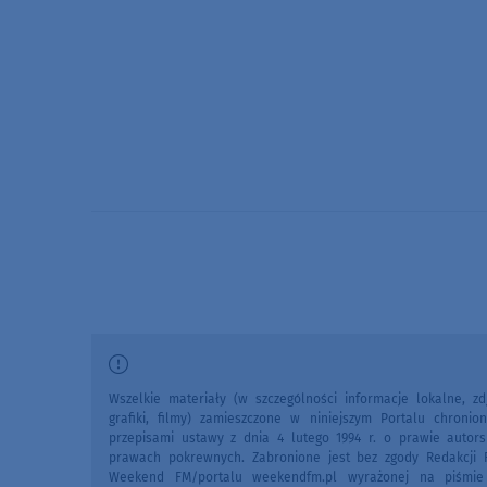
Wszelkie materiały (w szczególności informacje lokalne, zdj
grafiki, filmy) zamieszczone w niniejszym Portalu chronio
przepisami ustawy z dnia 4 lutego 1994 r. o prawie autors
prawach pokrewnych. Zabronione jest bez zgody Redakcji 
Weekend FM/portalu weekendfm.pl wyrażonej na piśmi