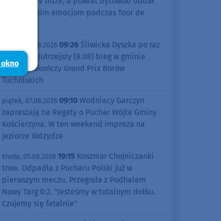
sezonu w IV lidze, a powiat bytowski oddał
się kolarskim emocjom podczas Tour de
Pologne
09:26
Śliwicka Dyszka po raz
piątek, 07.08.2026
dziesiąty. Jutrzejszy (8.08) bieg w gminie
 okno
Śliwice zakończy Grand Prix Borów
Tucholskich
09:10
Wodniacy Garczyn
piątek, 07.08.2026
zapraszają na Regaty o Puchar Wójta Gminy
Kościerzyna. W ten weekend impreza na
jeziorze Wdzydze
19:15
Koszmar Chojniczanki
środa, 05.08.2026
trwa. Odpadła z Pucharu Polski już w
pierwszym meczu. Przegrała z Podhalem
Nowy Targ 0:2. "Jesteśmy w totalnym dołku.
Czujemy się fatalnie"