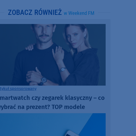
ZOBACZ RÓWNIEŻ
w Weekend FM
rtykuł sponsorowany
martwatch czy zegarek klasyczny – co
ybrać na prezent? TOP modele