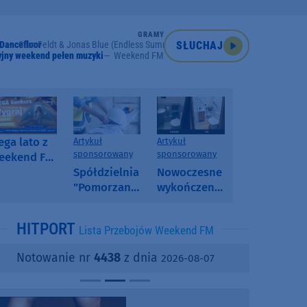
GRAMY
 Dancefloor
Sam Feldt & Jonas Blue (Endless Summer) Feat. Violet Days
SŁUCHAJ
jny weekend pełen muzyki
Weekend FM
ga lato z
Artykuł
Artykuł
sponsorowany
sponsorowany
eekend FM
 poranny
Spółdzielnia
Nowoczesne
onkurs w
"Pomorzanka"
wykończenia
eekend FM
w
ścian.
Człuchowie
Dlaczego
HITPORT
Lista Przebojów Weekend FM
informuje o
SPC, WPC i
przetargach
fornir
Notowanie nr
4438
z dnia
2026-08-07
i ofertach
kamienny
najmu
zyskują na
popularności?