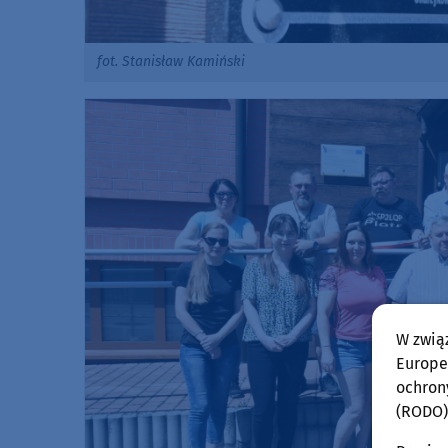
fot. Stanisław Kamiński
W zwią
Europej
ochron
(RODO)