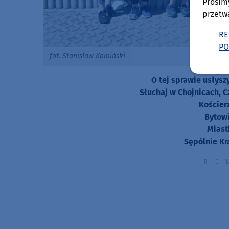
Prosim
przetw
RE
PO
fot. Stanisław Kamiński
O tej sprawie usłys
Słuchaj w Chojnicach, C
Kościer
Bytowi
Miast
Sępólnie Kr