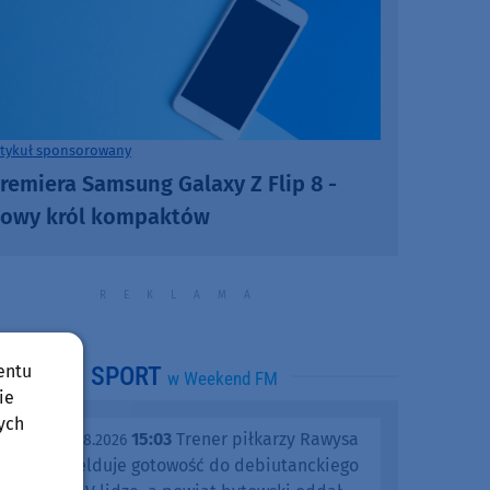
rtykuł sponsorowany
remiera Samsung Galaxy Z Flip 8 -
owy król kompaktów
entu
SPORT
w Weekend FM
ie
ych
15:03
Trener piłkarzy Rawysa
piątek, 07.08.2026
Raciąż melduje gotowość do debiutanckiego