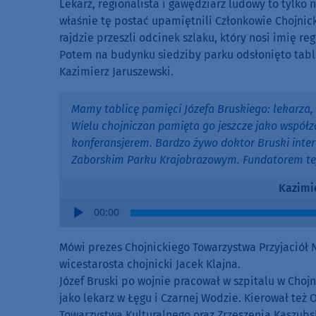
Lekarz, regionalista i gawędziarz ludowy to tylko ni
właśnie tę postać upamiętnili Członkowie Chojnic
rajdzie przeszli odcinek szlaku, który nosi imię r
Potem na budynku siedziby parku odsłonięto tabli
Kazimierz Jaruszewski.
Mamy tablicę pamięci Józefa Bruskiego: lekarza, 
Wielu chojniczan pamięta go jeszcze jako współz
konferansjerem. Bardzo żywo doktor Bruski intere
Zaborskim Parku Krajobrazowym. Fundatorem tejże
Kazimi
Audio
00:00
Player
Mówi prezes Chojnickiego Towarzystwa Przyjaciół 
wicestarosta chojnicki Jacek Klajna.
Józef Bruski po wojnie pracował w szpitalu w Choj
jako lekarz w Łęgu i Czarnej Wodzie. Kierował też
Towarzystwa Kulturalnego oraz Zrzeszenia Kaszubs