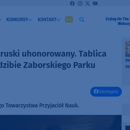
KONKURSY
KONTAKT
Crying On The
Wakacy
 Bruski uhonorowany. Tablica
Me
dzibie Zaborskiego Parku
W
-
k
W
Udostępnij
go Towarzystwa Przyjaciół Nauk.