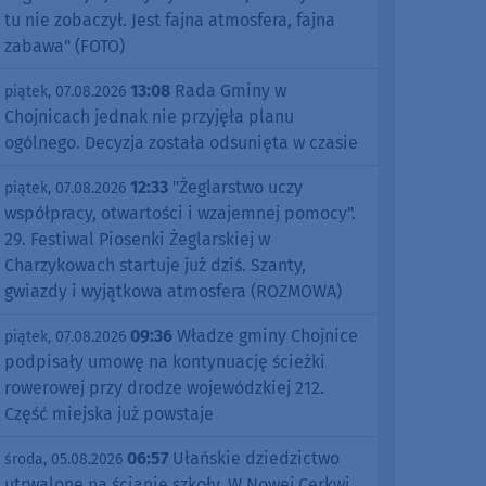
tu nie zobaczył. Jest fajna atmosfera, fajna
zabawa" (FOTO)
13:08
Rada Gminy w
piątek, 07.08.2026
Chojnicach jednak nie przyjęła planu
ogólnego. Decyzja została odsunięta w czasie
12:33
"Żeglarstwo uczy
piątek, 07.08.2026
współpracy, otwartości i wzajemnej pomocy".
29. Festiwal Piosenki Żeglarskiej w
Charzykowach startuje już dziś. Szanty,
gwiazdy i wyjątkowa atmosfera (ROZMOWA)
09:36
Władze gminy Chojnice
piątek, 07.08.2026
podpisały umowę na kontynuację ścieżki
rowerowej przy drodze wojewódzkiej 212.
Część miejska już powstaje
06:57
Ułańskie dziedzictwo
środa, 05.08.2026
utrwalone na ścianie szkoły. W Nowej Cerkwi