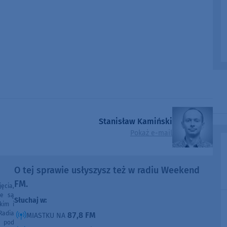
Stanisław Kamiński
Pokaż e-mail
O tej sprawie usłyszysz też w radiu Weekend
FM.
ęcia,
ne są
Słuchaj w:
kim i
Radia
87,8 FM
MIASTKU NA
e pod