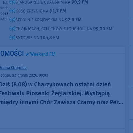
90,9 FM
STAROGARDZIE GDAŃSKIM NA
e lub
ntach
91,7 FM
KOŚCIERZYNIE NA
poza
ności
92,6 FM
SĘPÓLNIE KRAJEŃSKIM NA
99,30 FM
CHOJNICACH, CZŁUCHOWIE I TUCHOLI NA
105,8 FM
BYTOWIE NA
DOMOŚCI
w Weekend FM
Gmina Chojnice
sobota, 8 sierpnia 2026, 09:03
Dziś (8.08) w Charzykowach ostatni dzień
Festiwalu Piosenki Żeglarskiej. Wystąpią
między innymi Chór Zawisza Czarny oraz Perły
i Łotry