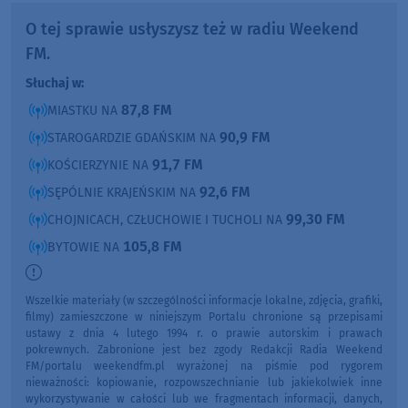
O tej sprawie usłyszysz też w radiu Weekend
FM.
Słuchaj w:
87,8 FM
MIASTKU NA
90,9 FM
STAROGARDZIE GDAŃSKIM NA
91,7 FM
KOŚCIERZYNIE NA
92,6 FM
SĘPÓLNIE KRAJEŃSKIM NA
99,30 FM
CHOJNICACH, CZŁUCHOWIE I TUCHOLI NA
105,8 FM
BYTOWIE NA
Wszelkie materiały (w szczególności informacje lokalne, zdjęcia, grafiki,
filmy) zamieszczone w niniejszym Portalu chronione są przepisami
ustawy z dnia 4 lutego 1994 r. o prawie autorskim i prawach
pokrewnych. Zabronione jest bez zgody Redakcji Radia Weekend
FM/portalu weekendfm.pl wyrażonej na piśmie pod rygorem
nieważności: kopiowanie, rozpowszechnianie lub jakiekolwiek inne
wykorzystywanie w całości lub we fragmentach informacji, danych,