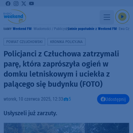
Weekend FM
Wiadomości / Publicystyka
Letnie popołudnie z Weekend FM
Ewa Czyż
GRAMY
POWIAT CZŁUCHOWSKI
KRONIKA POLICYJNA
Policjanci z Człuchowa zatrzymali
parę, która zaprószyła ogień w
domku letniskowym i uciekła z
palącego się budynku (FOTO)
wtorek, 10 czerwca 2025, 12:33
5
Udostępnij
Usłyszeli już zarzuty.