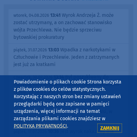
13:41
Wyrok Andrzeja Ż. może
wtorek, 04.08.2026
zostać utrzymany, a on zachować stanowisko
wójta Przechlewa. Nie będzie sprzeciwu
bytowskiej prokuratury
13:03
Wpadka z narkotykami w
piątek, 31.07.2026
Człuchowie i Przechlewie. Jeden z zatrzymanych
jest już za kratkami
13:14
Był poszukiwany do
czwartek, 30.07.2026
Powiadomienie o plikach cookie Strona korzysta
odbycia kary więzienia, wpadł na człuchowskim
z plików cookies do celów statystycznych.
rynku. 35-latek jest już za kratami
Korzystając z naszych stron bez zmiany ustawień
przeglądarki będą one zapisane w pamięci
07:55
Powiat człuchowski
wtorek, 21.07.2026
urządzenia, więcej informacji na temat
przebuduje drogę z Sąpolna do Nowej Wsi, w
zarządzania plikami cookies znajdziesz w
gminie Przechlewo. To prawie 5 km trasy
POLITYKA PRYWATNOŚCI
.
ZAMKNIJ
10:36
Jest wyrok nakazowy dla
piątek, 17.07.2026