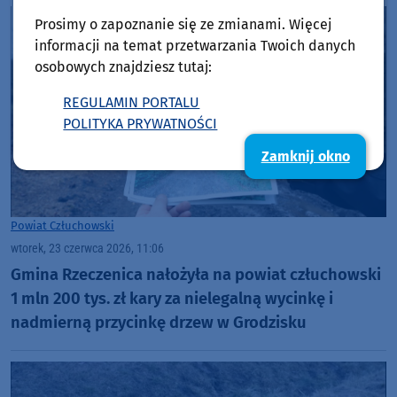
Prosimy o zapoznanie się ze zmianami. Więcej
informacji na temat przetwarzania Twoich danych
osobowych znajdziesz tutaj:
REGULAMIN PORTALU
POLITYKA PRYWATNOŚCI
Zamknij okno
Powiat Człuchowski
wtorek, 23 czerwca 2026, 11:06
Gmina Rzeczenica nałożyła na powiat człuchowski
1 mln 200 tys. zł kary za nielegalną wycinkę i
nadmierną przycinkę drzew w Grodzisku