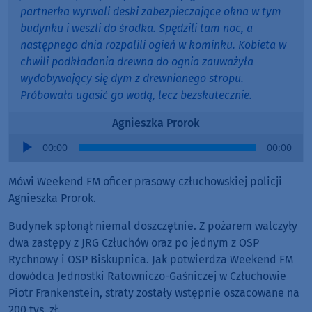
partnerka wyrwali deski zabezpieczające okna w tym
budynku i weszli do środka. Spędzili tam noc, a
następnego dnia rozpalili ogień w kominku. Kobieta w
chwili podkładania drewna do ognia zauważyła
wydobywający się dym z drewnianego stropu.
Próbowała ugasić go wodą, lecz bezskutecznie.
Agnieszka Prorok
Audio
00:00
00:00
Player
Mówi Weekend FM oficer prasowy człuchowskiej policji
Agnieszka Prorok.
Budynek spłonął niemal doszczętnie. Z pożarem walczyły
dwa zastępy z JRG Człuchów oraz po jednym z OSP
Rychnowy i OSP Biskupnica. Jak potwierdza Weekend FM
dowódca Jednostki Ratowniczo-Gaśniczej w Człuchowie
Piotr Frankenstein, straty zostały wstępnie oszacowane na
200 tys. zł.