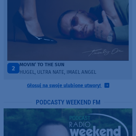
LEGENDARY LOVERS (SAVE ME)
3
KATY PERRY & CHIEF KEEF
Głosuj na swoje ulubione utwory!
PODCASTY WEEKEND FM