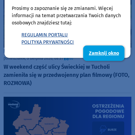
Prosimy o zapoznanie się ze zmianami. Więcej
informacji na temat przetwarzania Twoich danych
osobowych znajdziesz tutaj:
REGULAMIN PORTALU
POLITYKA PRYWATNOŚCI
Rozmowy w Weekend FM
Tuchola
Zamknij okno
poniedziałek, 3 sierpnia 2026, 08:37
60
W weekend część ulicy Świeckiej w Tucholi
zamieniła się w przedwojenny plan filmowy (FOTO,
ROZMOWA)