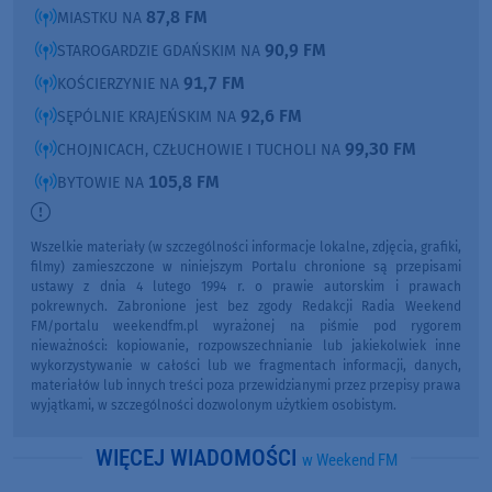
87,8 FM
MIASTKU NA
90,9 FM
STAROGARDZIE GDAŃSKIM NA
91,7 FM
KOŚCIERZYNIE NA
92,6 FM
SĘPÓLNIE KRAJEŃSKIM NA
99,30 FM
CHOJNICACH, CZŁUCHOWIE I TUCHOLI NA
105,8 FM
BYTOWIE NA
Wszelkie materiały (w szczególności informacje lokalne, zdjęcia, grafiki,
filmy) zamieszczone w niniejszym Portalu chronione są przepisami
ustawy z dnia 4 lutego 1994 r. o prawie autorskim i prawach
pokrewnych. Zabronione jest bez zgody Redakcji Radia Weekend
FM/portalu weekendfm.pl wyrażonej na piśmie pod rygorem
nieważności: kopiowanie, rozpowszechnianie lub jakiekolwiek inne
wykorzystywanie w całości lub we fragmentach informacji, danych,
materiałów lub innych treści poza przewidzianymi przez przepisy prawa
wyjątkami, w szczególności dozwolonym użytkiem osobistym.
WIĘCEJ WIADOMOŚCI
w Weekend FM