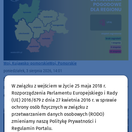
Woj. Kujawsko-pomorskie
Woj. Pomorskie
poniedziałek, 3 sierpnia 2026, 14:01
IMGW ostrzega przed upałem. Temperatury w
W związku z wejściem w życie 25 maja 2018 r.
naszym regionie mogą sięgać 33 stopni Celsjusza w
Rozporządzenia Parlamentu Europejskiego i Rady
dzień i 21 stopni w nocy
(UE) 2016/679 z dnia 27 kwietnia 2016 r. w sprawie
ochrony osób fizycznych w związku z
przetwarzaniem danych osobowych (RODO)
zmieniamy naszą Politykę Prywatności i
Regulamin Portalu.