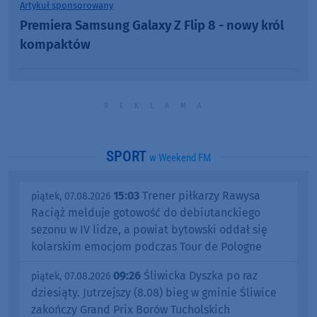
Artykuł sponsorowany
Premiera Samsung Galaxy Z Flip 8 - nowy król
kompaktów
SPORT
w Weekend FM
15:03
Trener piłkarzy Rawysa
piątek, 07.08.2026
Raciąż melduje gotowość do debiutanckiego
sezonu w IV lidze, a powiat bytowski oddał się
kolarskim emocjom podczas Tour de Pologne
09:26
Śliwicka Dyszka po raz
piątek, 07.08.2026
dziesiąty. Jutrzejszy (8.08) bieg w gminie Śliwice
zakończy Grand Prix Borów Tucholskich