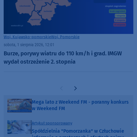
Woj. Kujawsko-pomorskie
Woj. Pomorskie
sobota, 1 sierpnia 2026, 12:01
Burze, porywy wiatru do 110 km/h i grad. IMGW
wydał ostrzeżenie 2. stopnia
Poprzednia strona
Następna strona
Mega lato z Weekend FM - poranny konkurs
w Weekend FM
Artykuł sponsorowany
Spółdzielnia "Pomorzanka" w Człuchowie