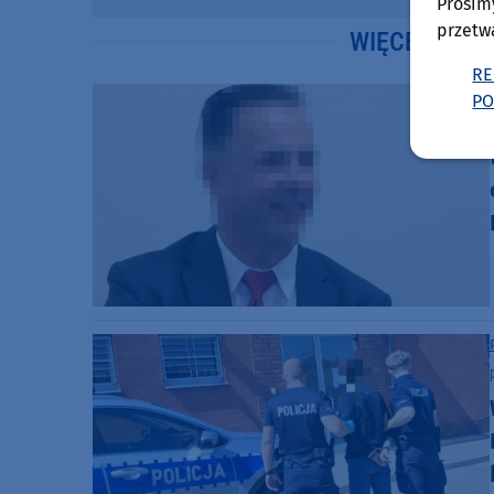
Prosim
przetw
WIĘCEJ WIA
RE
PO