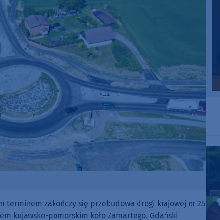
ym terminem zakończy się przebudowa drogi krajowej nr 25
wem kujawsko-pomorskim koło Zamartego. Gdański