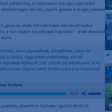
ostrad potwierdza, że wykonawca znacząco wyprzedził
0-kilometrowym odcinku, będzie gotowa w drugiej połowie
ch, gdzie na około 150-metrowym odcinku do końca
tu, a ruch będzie się odbywał bajpasem" - mówi Weekend
rożyna.
realizować prace poprawkowe, porządkowe, prace na
oty w okolicy ciągu pieszo-rowerowego, ale też
k naprawdę większość prac została już zakończona. W tej
ustyczne i jeszcze jakieś drobne prace przy kanalizacji
usz Brożyna
Use
00:00
Up/Down
Arrow
ch powstały obwodnice Ględowa i Jęcznik Wielkich.
keys