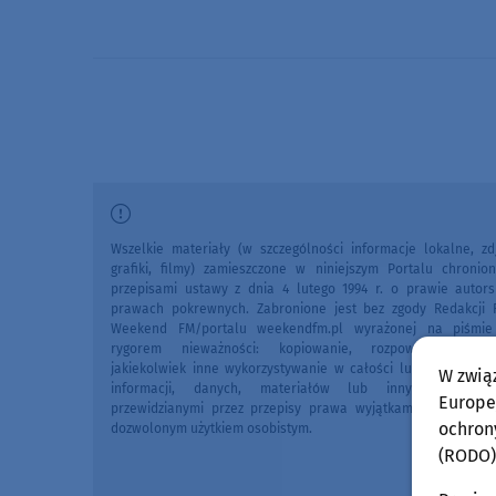
Wszelkie materiały (w szczególności informacje lokalne, zdj
grafiki, filmy) zamieszczone w niniejszym Portalu chronio
przepisami ustawy z dnia 4 lutego 1994 r. o prawie autors
prawach pokrewnych. Zabronione jest bez zgody Redakcji 
Weekend FM/portalu weekendfm.pl wyrażonej na piśmi
rygorem nieważności: kopiowanie, rozpowszechniani
jakiekolwiek inne wykorzystywanie w całości lub we fragme
W zwią
informacji, danych, materiałów lub innych treści 
Europej
przewidzianymi przez przepisy prawa wyjątkami, w szczegól
ochron
dozwolonym użytkiem osobistym.
(RODO)