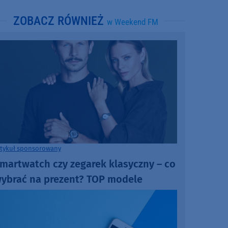
ZOBACZ RÓWNIEŻ
w Weekend FM
rtykuł sponsorowany
martwatch czy zegarek klasyczny – co
ybrać na prezent? TOP modele