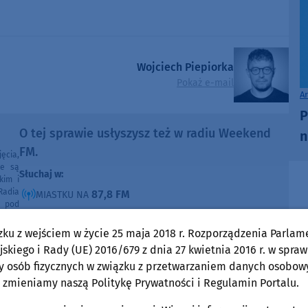
Wojciech Piepiorka
Pokaż e-mail
A
P
O tej sprawie usłyszysz też w radiu Weekend
n
FM.
ęcia,
ne są
Słuchaj w:
kim i
Radia
87,8 FM
MIASTKU NA
e pod
90,9 FM
STAROGARDZIE GDAŃSKIM NA
e lub
ntach
zku z wejściem w życie 25 maja 2018 r. Rozporządzenia Parlam
91,7 FM
KOŚCIERZYNIE NA
poza
skiego i Rady (UE) 2016/679 z dnia 27 kwietnia 2016 r. w spraw
ności
92,6 FM
SĘPÓLNIE KRAJEŃSKIM NA
y osób fizycznych w związku z przetwarzaniem danych osobow
99,30 FM
CHOJNICACH, CZŁUCHOWIE I TUCHOLI NA
 zmieniamy naszą Politykę Prywatności i Regulamin Portalu.
105,8 FM
BYTOWIE NA