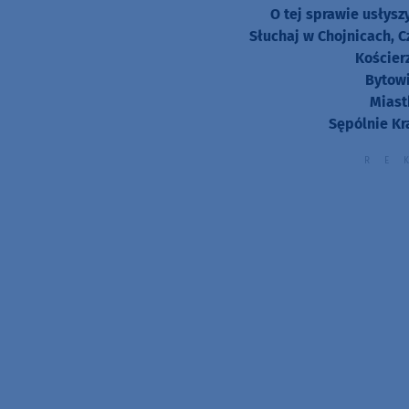
O tej sprawie usłys
Słuchaj w Chojnicach, C
Kościer
Bytowi
Miast
Sępólnie Kr