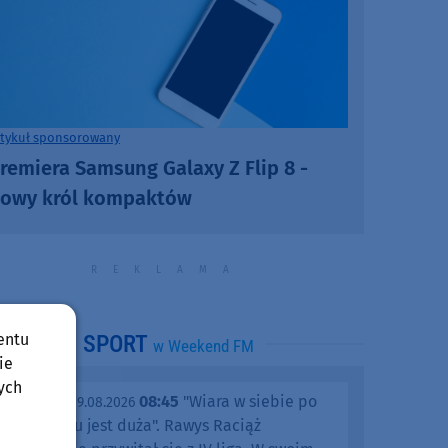
rtykuł sponsorowany
remiera Samsung Galaxy Z Flip 8 -
owy król kompaktów
entu
SPORT
w Weekend FM
ie
ych
08:45
"Wiara w siebie po
niedziela, 09.08.2026
tym meczu jest duża". Rawys Raciąż