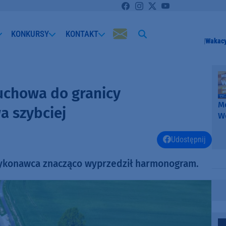
KONKURSY
KONTAKT
Wakacy
łuchowa do granicy
Me
 szybciej
W
-
k
Udostępnij
W
wykonawca znacząco wyprzedził harmonogram.