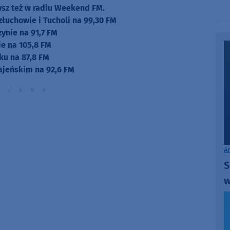
to
zysz też w radiu Weekend FM.
increase
złuchowie i Tucholi na 99,30 FM
or
zynie na 91,7 FM
decrease
e na 105,8 FM
volume.
ku na 87,8 FM
ajeńskim na 92,6 FM
A
S
w