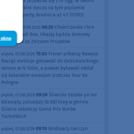
znakomicie przywitał się z IV ligą. W swoim
debiutanckim meczu na tym poziomie
pokonał Spartę Brodnica aż 4:1 (FOTO)
08:29
Chojniczanka chce
niedziela, 09.08.2026
odbić się od dna. Okazją będzie domowy
 okno
pojedynek ze Zniczem Pruszków
15:03
Trener piłkarzy Rawysa
piątek, 07.08.2026
Raciąż melduje gotowość do debiutanckiego
sezonu w IV lidze, a powiat bytowski oddał
się kolarskim emocjom podczas Tour de
Pologne
09:26
Śliwicka Dyszka po raz
piątek, 07.08.2026
dziesiąty. Jutrzejszy (8.08) bieg w gminie
Śliwice zakończy Grand Prix Borów
Tucholskich
09:10
Wodniacy Garczyn
piątek, 07.08.2026