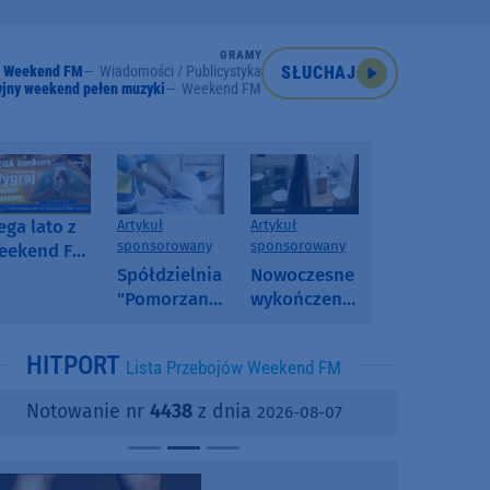
GRAMY
Weekend FM
Wiadomości / Publicystyka
SŁUCHAJ
jny weekend pełen muzyki
Weekend FM
ga lato z
Artykuł
Artykuł
sponsorowany
sponsorowany
eekend FM
 poranny
Spółdzielnia
Nowoczesne
onkurs w
"Pomorzanka"
wykończenia
eekend FM
w
ścian.
Człuchowie
Dlaczego
HITPORT
Lista Przebojów Weekend FM
informuje o
SPC, WPC i
przetargach
fornir
Notowanie nr
4438
z dnia
2026-08-07
i ofertach
kamienny
najmu
zyskują na
popularności?