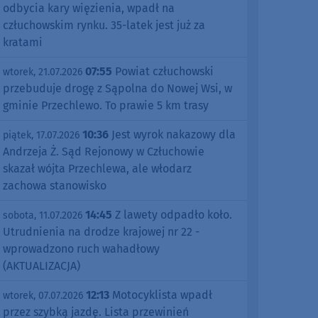
odbycia kary więzienia, wpadł na
człuchowskim rynku. 35-latek jest już za
kratami
07:55
Powiat człuchowski
wtorek, 21.07.2026
przebuduje drogę z Sąpolna do Nowej Wsi, w
gminie Przechlewo. To prawie 5 km trasy
10:36
Jest wyrok nakazowy dla
piątek, 17.07.2026
Andrzeja Ż. Sąd Rejonowy w Człuchowie
skazał wójta Przechlewa, ale włodarz
zachowa stanowisko
14:45
Z lawety odpadło koło.
sobota, 11.07.2026
Utrudnienia na drodze krajowej nr 22 -
wprowadzono ruch wahadłowy
(AKTUALIZACJA)
12:13
Motocyklista wpadł
wtorek, 07.07.2026
przez szybką jazdę. Lista przewinień