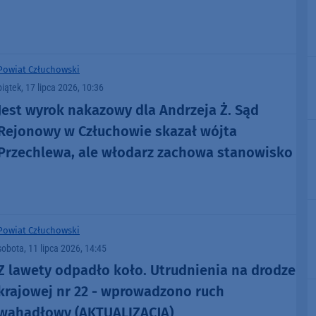
Powiat Człuchowski
piątek, 17 lipca 2026, 10:36
Jest wyrok nakazowy dla Andrzeja Ż. Sąd
Rejonowy w Człuchowie skazał wójta
Przechlewa, ale włodarz zachowa stanowisko
Powiat Człuchowski
sobota, 11 lipca 2026, 14:45
Z lawety odpadło koło. Utrudnienia na drodze
krajowej nr 22 - wprowadzono ruch
wahadłowy (AKTUALIZACJA)