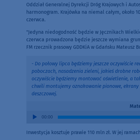
Oddział Generalnej Dyrekcji Dróg Krajowych i Aut
harmonogram. Krajówka na niemal całym, około 1
czerwca.
"Jedyna niedogodność będzie w Jęcznikach Wielki
czerwca prowadzona będzie jeszcze wymiana grun
FM rzecznik prasowy GDDKiA w Gdańsku Mateusz B
- Do połowy lipca będziemy jeszcze oczywiście 
poboczach, nasadzenia zieleni, jakieś drobne rob
oczywiście będziemy montować oświetlenie, a ta
chwili montujemy oznakowanie pionowe, ekrany ak
deszczowej.
Mate
Audio
00:00
Player
Inwestycja kosztuje prawie 110 mln zł. W jej rama