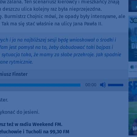
nów zalana. Ten scenariusz kierowcy i mieszkańcy znają
deszczu ulica kolejny raz była nieprzejezdna.
. Burmistrz Chojnic mówi, że opady były intensywne, ale
ak ma się stać właśnie na ulicy Jana Pawła II.
 i ja na najbliższej sesji będę wnioskował o środki i
am jest pomysł na to, żeby dobudować taki bajpas i
t sytuacja taka, że mamy za słabe przekroje. Jak spadnie
ane rytmicznie.
niusz Finster
Use
00:00
Up/Down
Arrow
ter.
keys
to
ykonać do jesieni.
increase
zysz też w radiu Weekend FM.
or
złuchowie i Tucholi na 99,30 FM
decrease