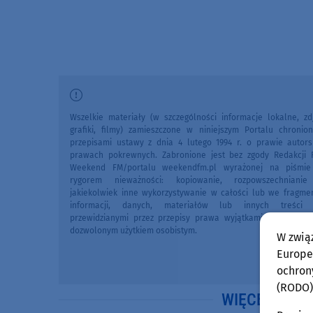
Wszelkie materiały (w szczególności informacje lokalne, zdj
grafiki, filmy) zamieszczone w niniejszym Portalu chronio
przepisami ustawy z dnia 4 lutego 1994 r. o prawie autors
prawach pokrewnych. Zabronione jest bez zgody Redakcji 
Weekend FM/portalu weekendfm.pl wyrażonej na piśmi
rygorem nieważności: kopiowanie, rozpowszechniani
jakiekolwiek inne wykorzystywanie w całości lub we fragme
informacji, danych, materiałów lub innych treści 
przewidzianymi przez przepisy prawa wyjątkami, w szczegól
dozwolonym użytkiem osobistym.
W zwią
Europej
ochron
(RODO)
WIĘCEJ WIA