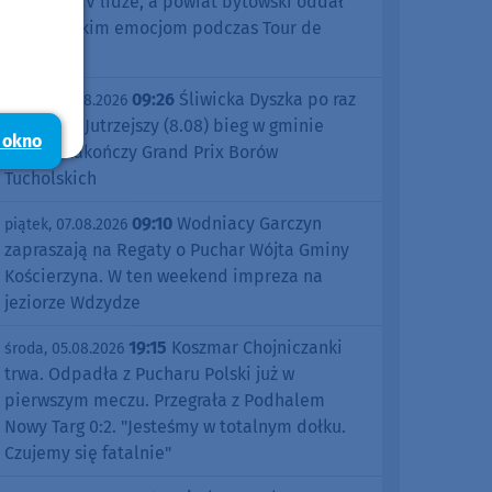
sezonu w IV lidze, a powiat bytowski oddał
się kolarskim emocjom podczas Tour de
Pologne
09:26
Śliwicka Dyszka po raz
piątek, 07.08.2026
dziesiąty. Jutrzejszy (8.08) bieg w gminie
 okno
Śliwice zakończy Grand Prix Borów
Tucholskich
09:10
Wodniacy Garczyn
piątek, 07.08.2026
zapraszają na Regaty o Puchar Wójta Gminy
Kościerzyna. W ten weekend impreza na
jeziorze Wdzydze
19:15
Koszmar Chojniczanki
środa, 05.08.2026
trwa. Odpadła z Pucharu Polski już w
pierwszym meczu. Przegrała z Podhalem
Nowy Targ 0:2. "Jesteśmy w totalnym dołku.
Czujemy się fatalnie"