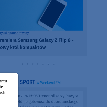
rtykuł sponsorowany
remiera Samsung Galaxy Z Flip 8 -
owy król kompaktów
entu
SPORT
w Weekend FM
ie
ych
15:03
Trener piłkarzy Rawysa
piątek, 07.08.2026
Raciąż melduje gotowość do debiutanckiego