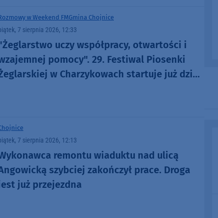
Rozmowy w Weekend FM
Gmina Chojnice
piątek, 7 sierpnia 2026, 12:33
"Żeglarstwo uczy współpracy, otwartości i
wzajemnej pomocy". 29. Festiwal Piosenki
Żeglarskiej w Charzykowach startuje już dziś.
Szanty, gwiazdy i wyjątkowa atmosfera
(ROZMOWA)
Chojnice
piątek, 7 sierpnia 2026, 12:13
Wykonawca remontu wiaduktu nad ulicą
Angowicką szybciej zakończył prace. Droga
jest już przejezdna