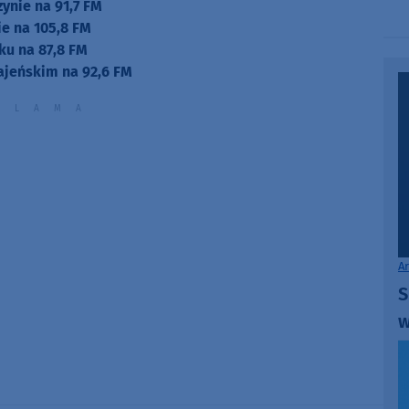
zynie na 91,7 FM
volume.
e na 105,8 FM
ku na 87,8 FM
ajeńskim na 92,6 FM
A
S
w