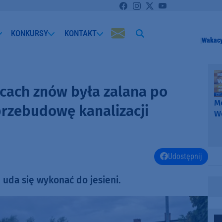
KONKURSY
KONTAKT
Wakacy
nicach znów była zalana po
Me
przebudowę kanalizacji
W
-
k
W
Udostępnij
 uda się wykonać do jesieni.