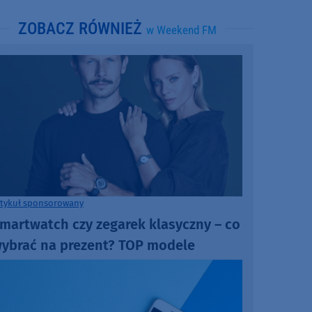
ZOBACZ RÓWNIEŻ
w Weekend FM
rtykuł sponsorowany
martwatch czy zegarek klasyczny – co
ybrać na prezent? TOP modele