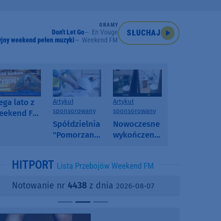
GRAMY
Don't Let Go
En Vouge
SŁUCHAJ
jny weekend pełen muzyki
Weekend FM
ga lato z
Artykuł
Artykuł
sponsorowany
sponsorowany
eekend FM
 poranny
Spółdzielnia
Nowoczesne
onkurs w
"Pomorzanka"
wykończenia
eekend FM
w
ścian.
Człuchowie
Dlaczego
HITPORT
Lista Przebojów Weekend FM
informuje o
SPC, WPC i
przetargach
fornir
Notowanie nr
4438
z dnia
2026-08-07
i ofertach
kamienny
najmu
zyskują na
popularności?