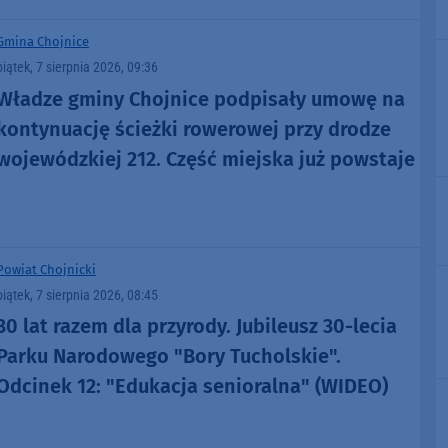
Gmina Chojnice
piątek, 7 sierpnia 2026, 09:36
Władze gminy Chojnice podpisały umowę na
kontynuację ścieżki rowerowej przy drodze
wojewódzkiej 212. Część miejska już powstaje
Powiat Chojnicki
piątek, 7 sierpnia 2026, 08:45
30 lat razem dla przyrody. Jubileusz 30-lecia
Parku Narodowego "Bory Tucholskie".
Odcinek 12: "Edukacja senioralna" (WIDEO)