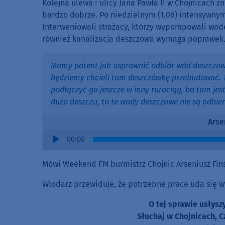
Kolejna ulewa i ulicy Jana Pawła II w Chojnicach z
bardzo dobrze. Po niedzielnym (1.06) intensywnym 
Interweniowali strażacy, którzy wypompowali wodę
również kanalizacja deszczowa wymaga poprawek. T
Mamy patent jak usprawnić odbiór wód deszczowych
będziemy chcieli tam deszczówkę przebudować. T
podłączyć go jeszcze w inny rurociąg, bo tam jes
dużo deszczu, to te wody deszczowe nie są odbier
Arse
Audio
00:00
Player
Mówi Weekend FM burmistrz Chojnic Arseniusz Fins
Włodarz przewiduje, że potrzebne prace uda się w
O tej sprawie usłys
Słuchaj w Chojnicach, C