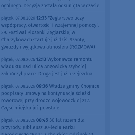
ogólnego. Decyzja została odsunięta w czasie
12:33
"Żeglarstwo uczy
piątek, 07.08.2026
współpracy, otwartości i wzajemnej pomocy".
29. Festiwal Piosenki Żeglarskiej w
Charzykowach startuje już dziś. Szanty,
gwiazdy i wyjątkowa atmosfera (ROZMOWA)
12:13
Wykonawca remontu
piątek, 07.08.2026
wiaduktu nad ulicą Angowicką szybciej
zakończył prace. Droga jest już przejezdna
09:36
Władze gminy Chojnice
piątek, 07.08.2026
podpisały umowę na kontynuację ścieżki
rowerowej przy drodze wojewódzkiej 212.
Część miejska już powstaje
08:45
30 lat razem dla
piątek, 07.08.2026
przyrody. Jubileusz 30-lecia Parku
Narodowego "Bory Tucholskie". Odcinek 12: