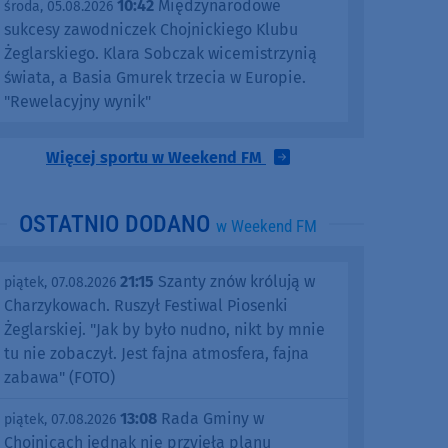
10:42
Międzynarodowe
środa, 05.08.2026
sukcesy zawodniczek Chojnickiego Klubu
Żeglarskiego. Klara Sobczak wicemistrzynią
świata, a Basia Gmurek trzecia w Europie.
"Rewelacyjny wynik"
Więcej sportu w Weekend FM
OSTATNIO DODANO
w Weekend FM
21:15
Szanty znów królują w
piątek, 07.08.2026
Charzykowach. Ruszył Festiwal Piosenki
Żeglarskiej. "Jak by było nudno, nikt by mnie
tu nie zobaczył. Jest fajna atmosfera, fajna
zabawa" (FOTO)
13:08
Rada Gminy w
piątek, 07.08.2026
Chojnicach jednak nie przyjęła planu