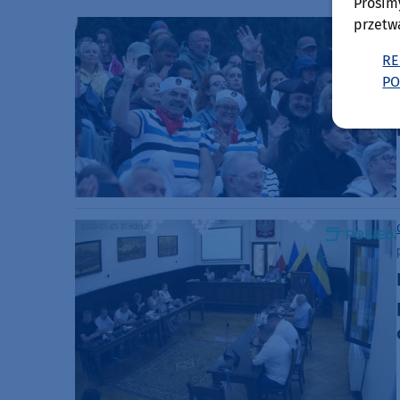
Prosim
przetw
RE
PO