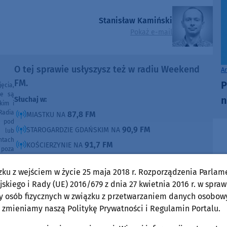
Stanisław Kamiński
Pokaż e-mail
O tej sprawie usłyszysz też w radiu Weekend
A
FM.
P
ęcia,
ne są
n
Słuchaj w:
kim i
Radia
87,8 FM
MIASTKU NA
e pod
90,9 FM
STAROGARDZIE GDAŃSKIM NA
e lub
ntach
91,7 FM
KOŚCIERZYNIE NA
poza
ności
92,6 FM
SĘPÓLNIE KRAJEŃSKIM NA
zku z wejściem w życie 25 maja 2018 r. Rozporządzenia Parlam
99,30 FM
CHOJNICACH, CZŁUCHOWIE I TUCHOLI NA
skiego i Rady (UE) 2016/679 z dnia 27 kwietnia 2016 r. w spraw
105,8 FM
BYTOWIE NA
y osób fizycznych w związku z przetwarzaniem danych osobow
 zmieniamy naszą Politykę Prywatności i Regulamin Portalu.
DOMOŚCI
w Weekend FM