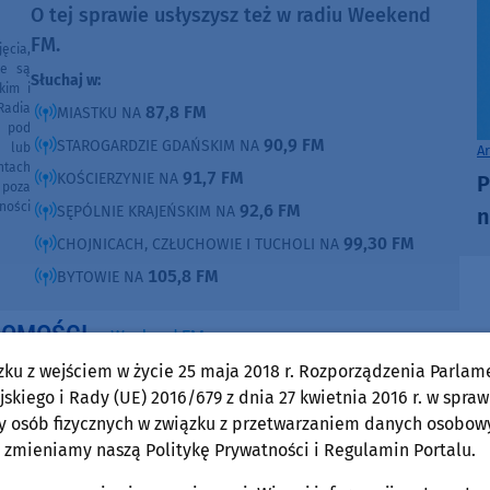
O tej sprawie usłyszysz też w radiu Weekend
FM.
ęcia,
ne są
Słuchaj w:
kim i
Radia
87,8 FM
MIASTKU NA
e pod
90,9 FM
STAROGARDZIE GDAŃSKIM NA
e lub
A
ntach
91,7 FM
KOŚCIERZYNIE NA
P
poza
ności
92,6 FM
SĘPÓLNIE KRAJEŃSKIM NA
n
99,30 FM
CHOJNICACH, CZŁUCHOWIE I TUCHOLI NA
105,8 FM
BYTOWIE NA
DOMOŚCI
w Weekend FM
zku z wejściem w życie 25 maja 2018 r. Rozporządzenia Parlam
Sport
Gmina Przechlewo
skiego i Rady (UE) 2016/679 z dnia 27 kwietnia 2016 r. w spraw
czwartek, 30 lipca 2026, 07:11
y osób fizycznych w związku z przetwarzaniem danych osobow
Znakomity czas Igora Florka, lekkoatlety z
 zmieniamy naszą Politykę Prywatności i Regulamin Portalu.
Brdy Przechlewo. Po wygraniu mistrzostw