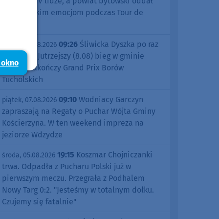
sezonu w IV lidze, a powiat bytowski oddał
się kolarskim emocjom podczas Tour de
Pologne
09:26
Śliwicka Dyszka po raz
piątek, 07.08.2026
dziesiąty. Jutrzejszy (8.08) bieg w gminie
 okno
Śliwice zakończy Grand Prix Borów
Tucholskich
09:10
Wodniacy Garczyn
piątek, 07.08.2026
zapraszają na Regaty o Puchar Wójta Gminy
Kościerzyna. W ten weekend impreza na
jeziorze Wdzydze
19:15
Koszmar Chojniczanki
środa, 05.08.2026
trwa. Odpadła z Pucharu Polski już w
pierwszym meczu. Przegrała z Podhalem
Nowy Targ 0:2. "Jesteśmy w totalnym dołku.
Czujemy się fatalnie"