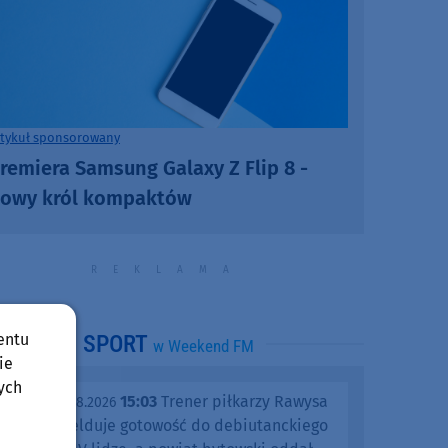
rtykuł sponsorowany
remiera Samsung Galaxy Z Flip 8 -
owy król kompaktów
entu
SPORT
w Weekend FM
ie
ych
15:03
Trener piłkarzy Rawysa
piątek, 07.08.2026
Raciąż melduje gotowość do debiutanckiego