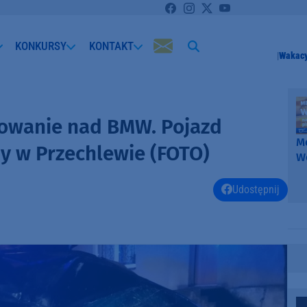
KONKURSY
KONTAKT
Wakacy
nowanie nad BMW. Pojazd
Me
y w Przechlewie (FOTO)
W
-
k
Udostępnij
W