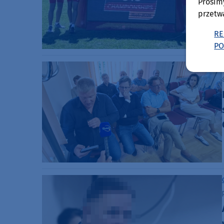
Prosim
przetw
RE
PO