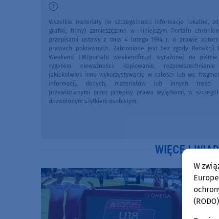
Wszelkie materiały (w szczególności informacje lokalne, zdj
grafiki, filmy) zamieszczone w niniejszym Portalu chronio
przepisami ustawy z dnia 4 lutego 1994 r. o prawie autors
prawach pokrewnych. Zabronione jest bez zgody Redakcji 
Weekend FM/portalu weekendfm.pl wyrażonej na piśmi
rygorem nieważności: kopiowanie, rozpowszechniani
jakiekolwiek inne wykorzystywanie w całości lub we fragme
informacji, danych, materiałów lub innych treści 
przewidzianymi przez przepisy prawa wyjątkami, w szczegól
dozwolonym użytkiem osobistym.
WIĘCEJ WIA
W zwią
Europej
ochron
(RODO)