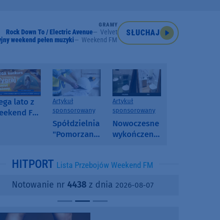
GRAMY
Rock Down To / Electric Avenue
Velvet
SŁUCHAJ
jny weekend pełen muzyki
Weekend FM
ga lato z
Artykuł
Artykuł
sponsorowany
sponsorowany
eekend FM
 poranny
Spółdzielnia
Nowoczesne
onkurs w
"Pomorzanka"
wykończenia
eekend FM
w
ścian.
Człuchowie
Dlaczego
HITPORT
Lista Przebojów Weekend FM
informuje o
SPC, WPC i
przetargach
fornir
Notowanie nr
4438
z dnia
2026-08-07
i ofertach
kamienny
najmu
zyskują na
popularności?