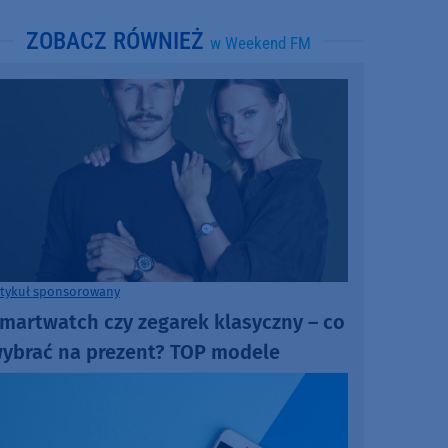
ZOBACZ RÓWNIEŻ
w Weekend FM
rtykuł sponsorowany
martwatch czy zegarek klasyczny – co
ybrać na prezent? TOP modele