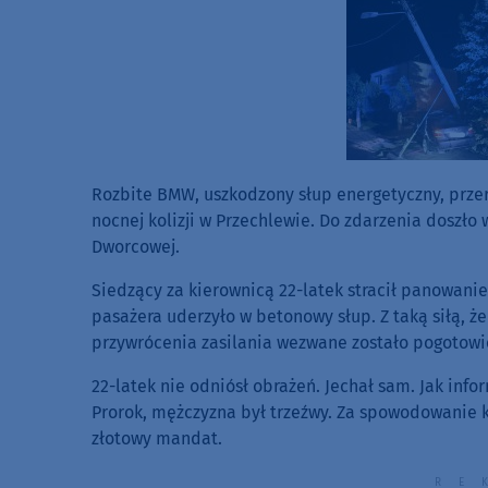
Rozbite BMW, uszkodzony słup energetyczny, prze
nocnej kolizji w Przechlewie. Do zdarzenia doszło 
Dworcowej.
Siedzący za kierownicą 22-latek stracił panowanie
pasażera uderzyło w betonowy słup. Z taką siłą, ż
przywrócenia zasilania wezwane zostało pogotowi
22-latek nie odniósł obrażeń. Jechał sam. Jak info
Prorok, mężczyzna był trzeźwy. Za spowodowanie k
złotowy mandat.