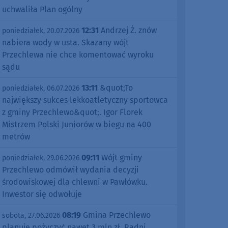
uchwaliła Plan ogólny
12:31
Andrzej Ż. znów
poniedziałek, 20.07.2026
nabiera wody w usta. Skazany wójt
Przechlewa nie chce komentować wyroku
sądu
13:11
&quot;To
poniedziałek, 06.07.2026
największy sukces lekkoatletyczny sportowca
z gminy Przechlewo&quot;. Igor Florek
Mistrzem Polski Juniorów w biegu na 400
metrów
09:11
Wójt gminy
poniedziałek, 29.06.2026
Przechlewo odmówił wydania decyzji
środowiskowej dla chlewni w Pawłówku.
Inwestor się odwołuje
08:19
Gmina Przechlewo
sobota, 27.06.2026
planuje pożyczyć nawet 3 mln zł. Radni