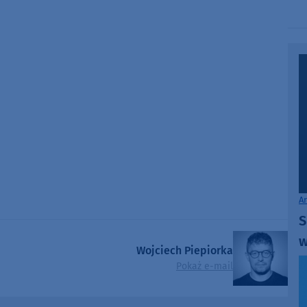
A
S
w
Wojciech Piepiorka
Pokaż e-mail