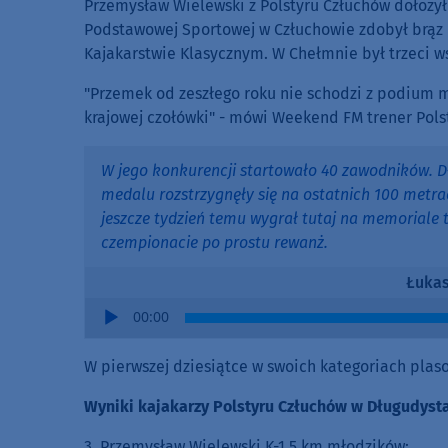
Przemysław Wielewski z Polstyru Człuchów dołożył 
Podstawowej Sportowej w Człuchowie zdobył brąz 
Kajakarstwie Klasycznym. W Chełmnie był trzeci w
"Przemek od zeszłego roku nie schodzi z podium mi
krajowej czołówki" - mówi Weekend FM trener Pols
W jego konkurencji startowało 40 zawodników. D
medalu rozstrzygnęły się na ostatnich 100 metr
jeszcze tydzień temu wygrał tutaj na memoriale 
czempionacie po prostu rewanż.
Łukas
Audio
00:00
Player
W pierwszej dziesiątce w swoich kategoriach plasow
Wyniki kajakarzy Polstyru Człuchów w Długudys
3. Przemysław Wielewski K-1 5 km młodzików;