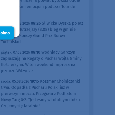
sezonu w IV lidze, a powiat bytowski oddał
się kolarskim emocjom podczas Tour de
Pologne
09:26
Śliwicka Dyszka po raz
piątek, 07.08.2026
dziesiąty. Jutrzejszy (8.08) bieg w gminie
 okno
Śliwice zakończy Grand Prix Borów
Tucholskich
09:10
Wodniacy Garczyn
piątek, 07.08.2026
zapraszają na Regaty o Puchar Wójta Gminy
Kościerzyna. W ten weekend impreza na
jeziorze Wdzydze
19:15
Koszmar Chojniczanki
środa, 05.08.2026
trwa. Odpadła z Pucharu Polski już w
pierwszym meczu. Przegrała z Podhalem
Nowy Targ 0:2. "Jesteśmy w totalnym dołku.
Czujemy się fatalnie"