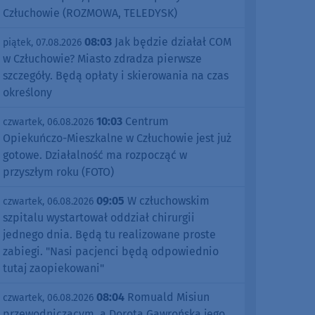
Człuchowie (ROZMOWA, TELEDYSK)
08:03
Jak będzie działał COM
piątek, 07.08.2026
w Człuchowie? Miasto zdradza pierwsze
szczegóły. Będą opłaty i skierowania na czas
określony
10:03
Centrum
czwartek, 06.08.2026
Opiekuńczo-Mieszkalne w Człuchowie jest już
gotowe. Działalność ma rozpocząć w
przyszłym roku (FOTO)
09:05
W człuchowskim
czwartek, 06.08.2026
szpitalu wystartował oddział chirurgii
jednego dnia. Będą tu realizowane proste
zabiegi. "Nasi pacjenci będą odpowiednio
tutaj zaopiekowani"
08:04
Romuald Misiun
czwartek, 06.08.2026
przewodniczącym, a Dorota Gawrońska jego