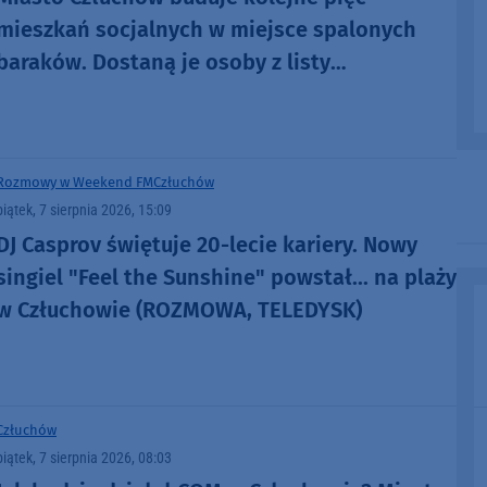
mieszkań socjalnych w miejsce spalonych
baraków. Dostaną je osoby z listy
oczekujących
Rozmowy w Weekend FM
Człuchów
piątek, 7 sierpnia 2026, 15:09
DJ Casprov świętuje 20-lecie kariery. Nowy
singiel "Feel the Sunshine" powstał... na plaży
w Człuchowie (ROZMOWA, TELEDYSK)
Człuchów
piątek, 7 sierpnia 2026, 08:03