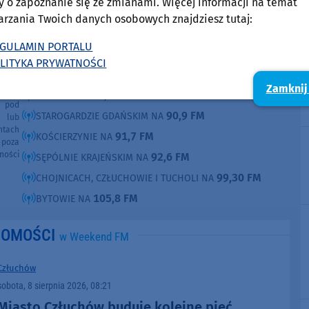
y o zapoznanie się ze zmianami. Więcej informacji na temat
arzania Twoich danych osobowych znajdziesz tutaj:
O tej sprawie usłyszysz też w radiu Weekend
GULAMIN PORTALU
FM.
ęcia,
LITYKA PRYWATNOŚCI
ne są
Słuchaj w:
kim i
Zamknij
Radia
87,8 FM
MIASTKU NA
e pod
90,9 FM
STAROGARDZIE GDAŃSKIM NA
e lub
ntach
91,7 FM
KOŚCIERZYNIE NA
poza
ności
92,6 FM
SĘPÓLNIE KRAJEŃSKIM NA
99,30 FM
CHOJNICACH, CZŁUCHOWIE I TUCHOLI NA
105,8 FM
BYTOWIE NA
DOMOŚCI
w Weekend FM
Człuchów
sobota, 8 sierpnia 2026, 08:21
Miasto Człuchów buduje kolejne pięć