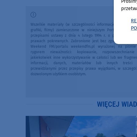
Prosim
przetw
RE
Wszelkie materiały (w szczególności informacje lokalne, zdj
PO
grafiki, filmy) zamieszczone w niniejszym Portalu chronio
przepisami ustawy z dnia 4 lutego 1994 r. o prawie autors
prawach pokrewnych. Zabronione jest bez zgody Redakcji 
Weekend FM/portalu weekendfm.pl wyrażonej na piśmi
rygorem nieważności: kopiowanie, rozpowszechniani
jakiekolwiek inne wykorzystywanie w całości lub we fragme
informacji, danych, materiałów lub innych treści 
przewidzianymi przez przepisy prawa wyjątkami, w szczegól
dozwolonym użytkiem osobistym.
WIĘCEJ WIA