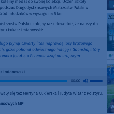
kolejny medal do swojej kolekcji. Uczeń Szkoły
podczas Długodystansowych Mistrzostw Polski w
śród młodzików w wyścigu na 5 km.
strzostw Polski i kolejny raz udowodnił, że należy do
tyru Łukasz Imianowski:
ługo płynął czwarty i tak naprawdę losy brązowego
ach, gdzie pokonał odwiecznego kolegę z Gdańska, który
trenera Jękota, a Przemek wziął na krajowym
z Imianowski
Use
00:00
Up/Down
Arrow
ały się też Martyna Cukierska i Judyta Wiatr z Polstyru.
keys
to
tansowych MP
increase