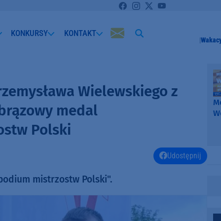
KONKURSY
KONTAKT
Wakacy
Przemysława Wielewskiego z
Me
 brązowy medal
W
-
stw Polski
k
W
Udostępnij
podium mistrzostw Polski".