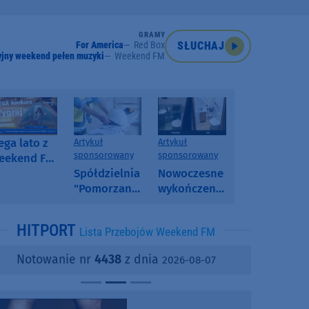
GRAMY
For America
Red Box
SŁUCHAJ
jny weekend pełen muzyki
Weekend FM
ga lato z
Artykuł
Artykuł
sponsorowany
sponsorowany
eekend FM
 poranny
Spółdzielnia
Nowoczesne
onkurs w
"Pomorzanka"
wykończenia
eekend FM
w
ścian.
Człuchowie
Dlaczego
HITPORT
Lista Przebojów Weekend FM
informuje o
SPC, WPC i
przetargach
fornir
Notowanie nr
4438
z dnia
2026-08-07
i ofertach
kamienny
najmu
zyskują na
popularności?