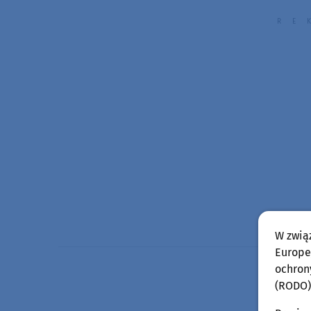
W zwią
Europej
ochron
(RODO)