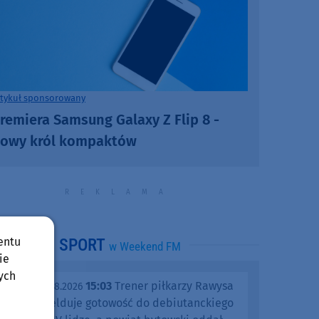
rtykuł sponsorowany
remiera Samsung Galaxy Z Flip 8 -
owy król kompaktów
entu
SPORT
w Weekend FM
ie
ych
15:03
Trener piłkarzy Rawysa
piątek, 07.08.2026
Raciąż melduje gotowość do debiutanckiego