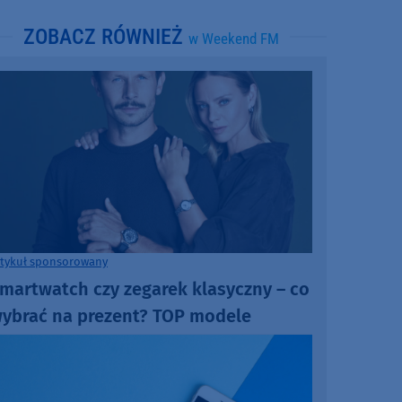
ZOBACZ RÓWNIEŻ
w Weekend FM
rtykuł sponsorowany
martwatch czy zegarek klasyczny – co
ybrać na prezent? TOP modele