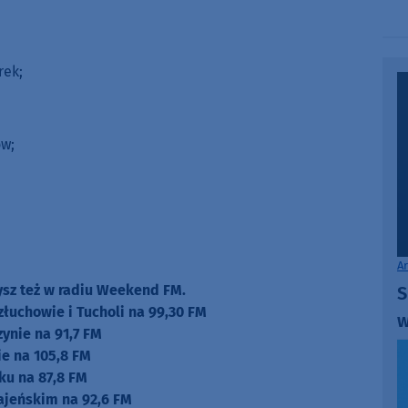
or
decrease
volume.
rek;
ów;
A
zysz też w radiu Weekend FM.
S
złuchowie i Tucholi na 99,30 FM
w
zynie na 91,7 FM
e na 105,8 FM
ku na 87,8 FM
ajeńskim na 92,6 FM