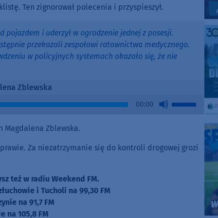
istę. Ten zignorował polecenia i przyspieszył.
 pojazdem i uderzył w ogrodzenie jednej z posesji.
astępnie przekazali zespołowi ratownictwa medycznego.
awdzeniu w policyjnych systemach okazało się, że nie
lena Zblewska
Use
00:00
Up/Down
Arrow
h Magdalena Zblewska.
keys
to
prawie. Za niezatrzymanie się do kontroli drogowej grozi
increase
or
zysz też w radiu Weekend FM.
decrease
złuchowie i Tucholi na 99,30 FM
volume.
zynie na 91,7 FM
e na 105,8 FM