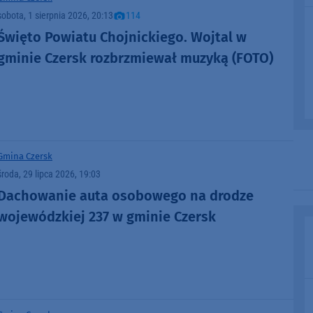
sobota, 1 sierpnia 2026, 20:13
114
Święto Powiatu Chojnickiego. Wojtal w
gminie Czersk rozbrzmiewał muzyką (FOTO)
Gmina Czersk
środa, 29 lipca 2026, 19:03
Dachowanie auta osobowego na drodze
wojewódzkiej 237 w gminie Czersk