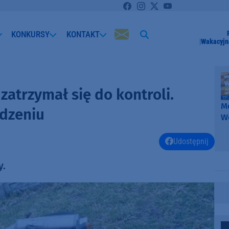
KONKURSY
KONTAKT
Wakacyjn
zatrzymał się do kontroli.
Me
odzeniu
W
-
k
Udostępnij
W
y.