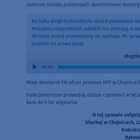
centrum miasta postanowili skontrolować motocykl
Na łuku drogi motocyklista stracił panowanie nad
Policjanci natychmiast udzielili mu pomocy, a n
19-latek został przewieziony do szpitala. Po spr
posiada on prawa jazdy.
Magda
Audio
00:00
Player
Mówi Weekend FM oficer prasowa KPP w Chojnicac
Funkcjonariusze prowadzą dalsze czynności w tej s
kara do 5 lat więzienia.
O tej sprawie usłys
Słuchaj w Chojnicach, C
Kościer
Bytowi