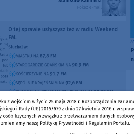
Stanisław Kamiński
Pokaż e-mail
O tej sprawie usłyszysz też w radiu Weekend
FM.
ęcia,
A
ne są
Słuchaj w:
P
kim i
Radia
87,8 FM
MIASTKU NA
n
e pod
90,9 FM
STAROGARDZIE GDAŃSKIM NA
e lub
ntach
91,7 FM
KOŚCIERZYNIE NA
poza
ności
92,6 FM
SĘPÓLNIE KRAJEŃSKIM NA
99,30 FM
CHOJNICACH, CZŁUCHOWIE I TUCHOLI NA
105,8 FM
BYTOWIE NA
zku z wejściem w życie 25 maja 2018 r. Rozporządzenia Parlam
skiego i Rady (UE) 2016/679 z dnia 27 kwietnia 2016 r. w spraw
DOMOŚCI
y osób fizycznych w związku z przetwarzaniem danych osobow
w Weekend FM
 zmieniamy naszą Politykę Prywatności i Regulamin Portalu.
Gmina Czersk