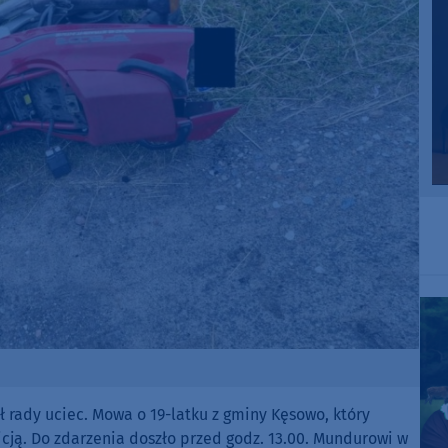
ał rady uciec. Mowa o 19-latku z gminy Kęsowo, który
licją. Do zdarzenia doszło przed godz. 13.00. Mundurowi w