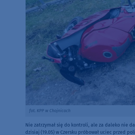
fot. KPP w Chojnicach
Nie zatrzymał się do kontroli, ale za daleko nie d
dzisiaj (19.05) w Czersku próbował uciec przed po