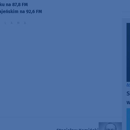
ku na 87,8 FM
ajeńskim na 92,6 FM
A
S
w