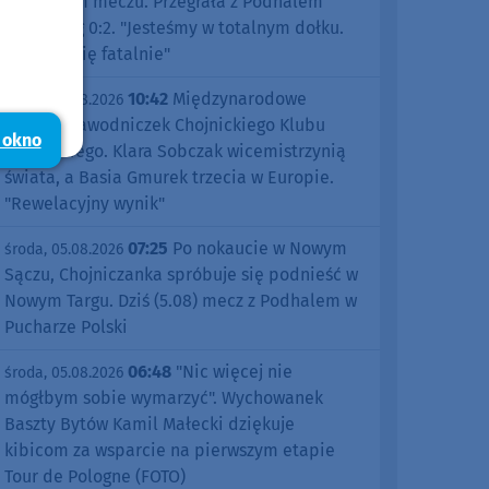
pierwszym meczu. Przegrała z Podhalem
Nowy Targ 0:2. "Jesteśmy w totalnym dołku.
Czujemy się fatalnie"
10:42
Międzynarodowe
środa, 05.08.2026
sukcesy zawodniczek Chojnickiego Klubu
 okno
Żeglarskiego. Klara Sobczak wicemistrzynią
świata, a Basia Gmurek trzecia w Europie.
"Rewelacyjny wynik"
07:25
Po nokaucie w Nowym
środa, 05.08.2026
Sączu, Chojniczanka spróbuje się podnieść w
Nowym Targu. Dziś (5.08) mecz z Podhalem w
Pucharze Polski
06:48
"Nic więcej nie
środa, 05.08.2026
mógłbym sobie wymarzyć". Wychowanek
Baszty Bytów Kamil Małecki dziękuje
kibicom za wsparcie na pierwszym etapie
Tour de Pologne (FOTO)