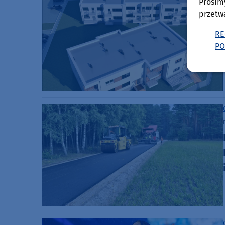
Prosim
przetw
RE
PO