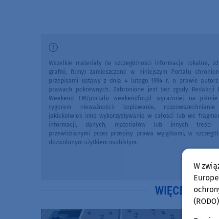
Wszelkie materiały (w szczególności informacje lokalne, zdj
grafiki, filmy) zamieszczone w niniejszym Portalu chronio
przepisami ustawy z dnia 4 lutego 1994 r. o prawie autors
prawach pokrewnych. Zabronione jest bez zgody Redakcji 
Weekend FM/portalu weekendfm.pl wyrażonej na piśmi
rygorem nieważności: kopiowanie, rozpowszechniani
jakiekolwiek inne wykorzystywanie w całości lub we fragme
informacji, danych, materiałów lub innych treści 
przewidzianymi przez przepisy prawa wyjątkami, w szczegól
dozwolonym użytkiem osobistym.
W zwią
Europej
WIĘCEJ WIA
ochron
(RODO)