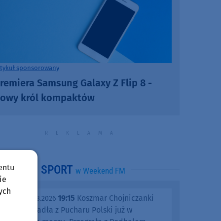
rtykuł sponsorowany
remiera Samsung Galaxy Z Flip 8 -
owy król kompaktów
entu
SPORT
w Weekend FM
ie
ych
19:15
Koszmar Chojniczanki
środa, 05.08.2026
trwa. Odpadła z Pucharu Polski już w