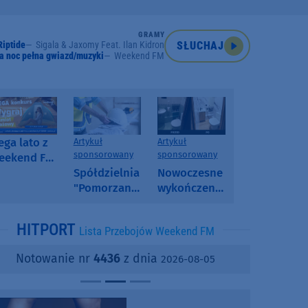
GRAMY
Riptide
Sigala & Jaxomy Feat. Ilan Kidron
SŁUCHAJ
a noc pełna gwiazd/muzyki
Weekend FM
ga lato z
Artykuł
Artykuł
sponsorowany
sponsorowany
eekend FM
 poranny
Spółdzielnia
Nowoczesne
onkurs w
"Pomorzanka"
wykończenia
eekend FM
w
ścian.
Człuchowie
Dlaczego
HITPORT
Lista Przebojów Weekend FM
informuje o
SPC, WPC i
przetargach
fornir
Notowanie nr
4436
z dnia
2026-08-05
i ofertach
kamienny
najmu
zyskują na
popularności?