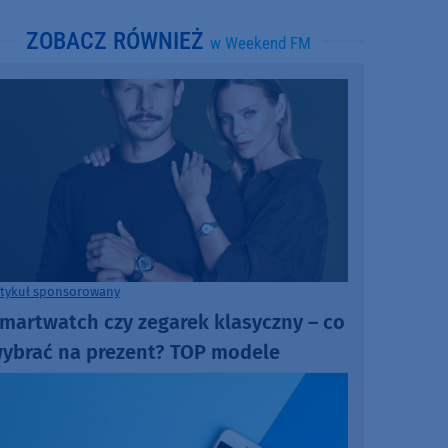
ZOBACZ RÓWNIEŻ
w Weekend FM
rtykuł sponsorowany
martwatch czy zegarek klasyczny – co
ybrać na prezent? TOP modele