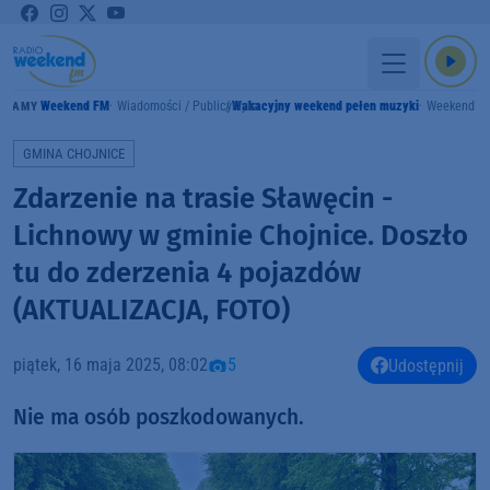
Weekend FM
Wiadomości / Publicystyka
Wakacyjny weekend pełen muzyki
Weekend F
GRAMY
GMINA CHOJNICE
Zdarzenie na trasie Sławęcin -
Lichnowy w gminie Chojnice. Doszło
tu do zderzenia 4 pojazdów
(AKTUALIZACJA, FOTO)
piątek, 16 maja 2025, 08:02
5
Udostępnij
Nie ma osób poszkodowanych.