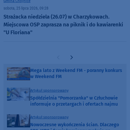
Gmina Chojnice
sobota, 25 lipca 2026, 09:28
Strażacka niedziela (26.07) w Charzykowach.
Miejscowa OSP zaprasza na piknik i do kawiarenki
"U Floriana"
Poprzednia strona
Następna strona
Mega lato z Weekend FM - poranny konkurs
w Weekend FM
Artykuł sponsorowany
Spółdzielnia "Pomorzanka" w Człuchowie
informuje o przetargach i ofertach najmu
Artykuł sponsorowany
Nowoczesne wykończenia ścian. Dlaczego