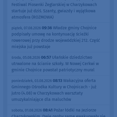
Festiwal Piosenki Żeglarskiej w Charzykowach
startuje już dziś. Szanty, gwiazdy i wyjątkowa
atmosfera (ROZMOWA)
09:36
Władze gminy Chojnice
piątek, 07.08.2026
podpisały umowę na kontynuację ścieżki
rowerowej przy drodze wojewódzkiej 212. Część
miejska już powstaje
06:57
Ułańskie dziedzictwo
środa, 05.08.2026
utrwalone na ścianie szkoły. W Nowej Cerkwi w
gminie Chojnice powstał patriotyczny mural
08:13
Wakacyjna oferta
poniedziałek, 03.08.2026
Gminnego Ośrodka Kultury w Chojnicach - już
jutro (4.08) w Charzykowach warsztaty
umuzykalniające dla maluchów
08:41
Pożar łódki na Jeziorze
sobota, 01.08.2026
Charzykowskim. Dwie osoby same ewakuowały się