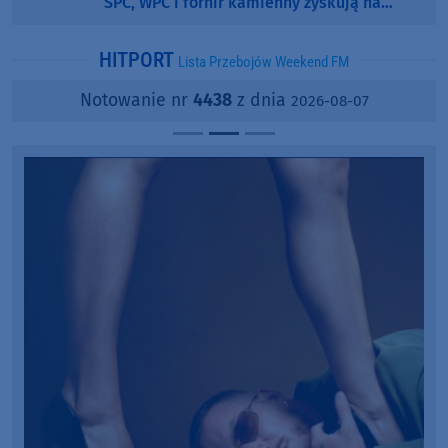
SPC, WPC i fornir kamienny zyskują na
popularności?
HITPORT
Lista Przebojów Weekend FM
Notowanie nr
4438
z dnia
2026-08-07