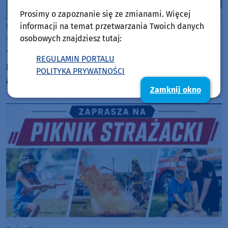
Prosimy o zapoznanie się ze zmianami. Więcej
informacji na temat przetwarzania Twoich danych
Gmina Chojnice
osobowych znajdziesz tutaj:
sobota, 25 lipca 2026, 12:49
38
17 edycja Jarmarku Ekoturystycznego "Czym Chata
REGULAMIN PORTALU
Bogata". Na imprezie w Charzykowach było sporo
POLITYKA PRYWATNOŚCI
atrakcji przyrodniczych (FOTO)
Zamknij okno