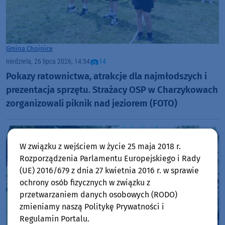
Gmina Chojnice
niedziela, 26 lipca 2026, 14:54
14
Pokazy ratownictwa, atrakcje dla najmłodszych i
prezentacja sprzętu. Strażacy OSP w Charzykowach
zorganizowali piknik nad jeziorem (FOTO)
W związku z wejściem w życie 25 maja 2018 r.
Rozporządzenia Parlamentu Europejskiego i Rady
(UE) 2016/679 z dnia 27 kwietnia 2016 r. w sprawie
ochrony osób fizycznych w związku z
przetwarzaniem danych osobowych (RODO)
zmieniamy naszą Politykę Prywatności i
Regulamin Portalu.