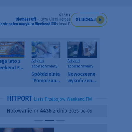
GRAMY
Clothess Off
Gym Class Heroes
SŁUCHAJ
eczór pełen muzyki w Weekend FM
Weekend FM
ga lato z
Artykuł
Artykuł
sponsorowany
sponsorowany
eekend FM
 poranny
Spółdzielnia
Nowoczesne
onkurs w
"Pomorzanka"
wykończenia
eekend FM
w
ścian.
Człuchowie
Dlaczego
HITPORT
Lista Przebojów Weekend FM
informuje o
SPC, WPC i
przetargach
fornir
Notowanie nr
4436
z dnia
2026-08-05
i ofertach
kamienny
najmu
zyskują na
popularności?