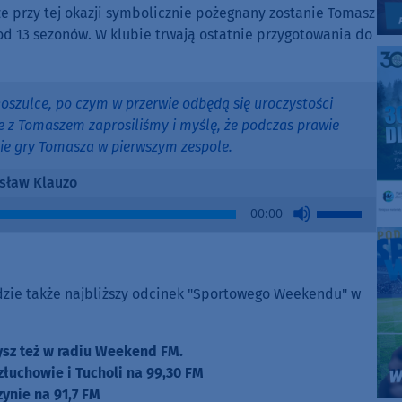
że przy tej okazji symbolicznie pożegnany zostanie Tomasz
od 13 sezonów. W klubie trwają ostatnie przygotowania do
koszulce, po czym w przerwie odbędą się uroczystości
e z Tomaszem zaprosiliśmy i myślę, że podczas prawie
ie gry Tomasza w pierwszym zespole.
osław Klauzo
Use
00:00
Up/Down
Arrow
keys
to
zie także najbliższy odcinek "Sportowego Weekendu" w
increase
or
zysz też w radiu Weekend FM.
decrease
złuchowie i Tucholi na 99,30 FM
volume.
zynie na 91,7 FM