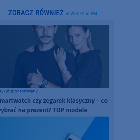
ZOBACZ RÓWNIEŻ
w Weekend FM
rtykuł sponsorowany
martwatch czy zegarek klasyczny – co
ybrać na prezent? TOP modele