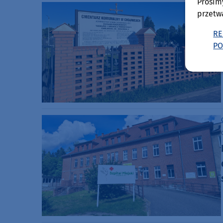
Prosim
przetw
RE
PO