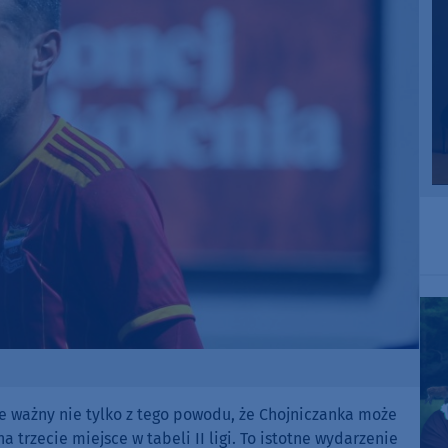
ie ważny nie tylko z tego powodu, że Chojniczanka może
 trzecie miejsce w tabeli II ligi. To istotne wydarzenie