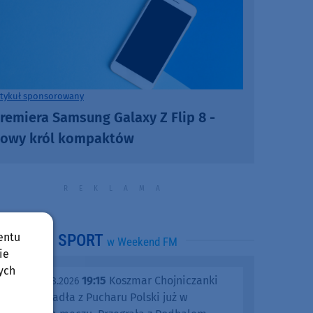
rtykuł sponsorowany
remiera Samsung Galaxy Z Flip 8 -
owy król kompaktów
entu
SPORT
w Weekend FM
ie
ych
19:15
Koszmar Chojniczanki
środa, 05.08.2026
trwa. Odpadła z Pucharu Polski już w