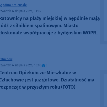
Sępólno Krajeńskie
czwartek, 6 sierpnia 2026, 11:32
Ratownicy na plaży miejskiej w Sępólnie mają
łódź z silnikiem spalinowym. Miasto
doskonale współpracuje z bydgoskim WOPR-
em
Człuchów
czwartek, 6 sierpnia 2026, 10:03
8
Centrum Opiekuńczo-Mieszkalne w
Człuchowie jest już gotowe. Działalność ma
rozpocząć w przyszłym roku (FOTO)