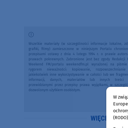
Wszelkie materiały (w szczególności informacje lokalne, zdj
grafiki, filmy) zamieszczone w niniejszym Portalu chronio
przepisami ustawy z dnia 4 lutego 1994 r. o prawie autors
prawach pokrewnych. Zabronione jest bez zgody Redakcji 
Weekend FM/portalu weekendfm.pl wyrażonej na piśmi
rygorem nieważności: kopiowanie, rozpowszechniani
jakiekolwiek inne wykorzystywanie w całości lub we fragme
informacji, danych, materiałów lub innych treści 
przewidzianymi przez przepisy prawa wyjątkami, w szczegól
dozwolonym użytkiem osobistym.
W zwią
Europej
ochron
WIĘCEJ WIA
(RODO)