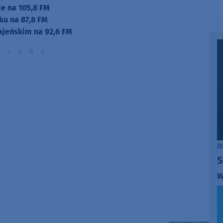
e na 105,8 FM
ku na 87,8 FM
ajeńskim na 92,6 FM
A
S
w