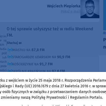
Wojciech Piepiorka
Pokaż e-mail
O tej sprawie usłyszysz też w radiu Weekend
A
FM.
ęcia,
P
ne są
Słuchaj w:
kim i
n
Radia
87,8 FM
MIASTKU NA
e pod
90,9 FM
STAROGARDZIE GDAŃSKIM NA
e lub
ntach
91,7 FM
KOŚCIERZYNIE NA
poza
ności
92,6 FM
SĘPÓLNIE KRAJEŃSKIM NA
99,30 FM
CHOJNICACH, CZŁUCHOWIE I TUCHOLI NA
zku z wejściem w życie 25 maja 2018 r. Rozporządzenia Parlam
105,8 FM
BYTOWIE NA
skiego i Rady (UE) 2016/679 z dnia 27 kwietnia 2016 r. w spraw
y osób fizycznych w związku z przetwarzaniem danych osobow
DOMOŚCI
 zmieniamy naszą Politykę Prywatności i Regulamin Portalu.
w Weekend FM