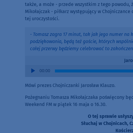
także, a może - przede wszystkim z tego powodu, 
Mikołajczak - piłkarz występujący w Chojniczance 
tej uroczystości.
- Tomasz zagra 17 minut, tak jak jego numer na 
podziękowania, będą też goście, których wspólni
całej przerwy będziemy celebrować to zakończen
Jar
Audio
00:00
Player
Mówi prezes Chojniczanki Jarosław Klauzo.
Pożegnaniu Tomasza Mikołajczaka poświęcony będ
Weekend FM w piątek 16 maja o 16.30.
O tej sprawie usłys
Słuchaj w Chojnicach, C
Kościer