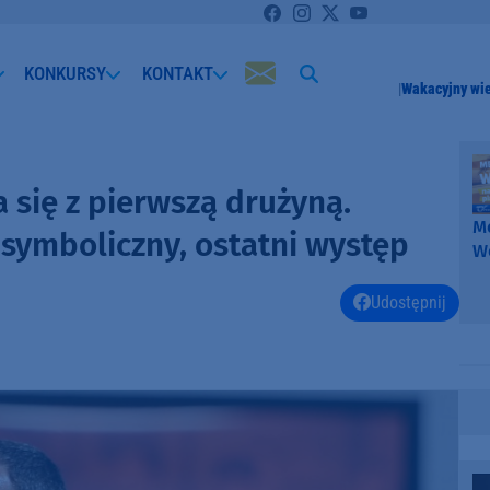
KONKURSY
KONTAKT
Wakacyjny wi
 się z pierwszą drużyną.
Me
 symboliczny, ostatni występ
W
-
k
Udostępnij
W