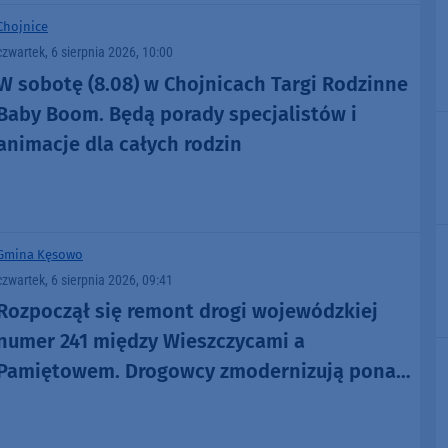
Chojnice
czwartek, 6 sierpnia 2026, 10:00
W sobotę (8.08) w Chojnicach Targi Rodzinne
Baby Boom. Będą porady specjalistów i
animacje dla całych rodzin
Gmina Kęsowo
czwartek, 6 sierpnia 2026, 09:41
Rozpoczął się remont drogi wojewódzkiej
numer 241 między Wieszczycami a
Pamiętowem. Drogowcy zmodernizują ponad
3 kilometry trasy