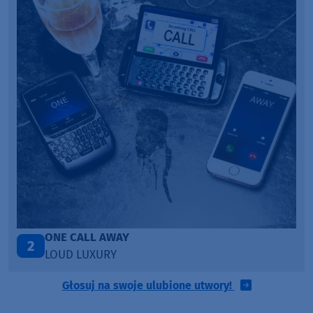
Talk To You
3
ANOTR ft. 54 Ultra
Głosuj na swoje ulubione utwory!