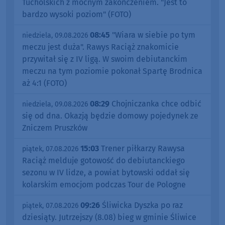
Tucholskich z mocnym zakończeniem. "Jest to
bardzo wysoki poziom" (FOTO)
08:45
"Wiara w siebie po tym
niedziela, 09.08.2026
meczu jest duża". Rawys Raciąż znakomicie
przywitał się z IV ligą. W swoim debiutanckim
meczu na tym poziomie pokonał Spartę Brodnica
aż 4:1 (FOTO)
08:29
Chojniczanka chce odbić
niedziela, 09.08.2026
się od dna. Okazją będzie domowy pojedynek ze
Zniczem Pruszków
15:03
Trener piłkarzy Rawysa
piątek, 07.08.2026
Raciąż melduje gotowość do debiutanckiego
sezonu w IV lidze, a powiat bytowski oddał się
kolarskim emocjom podczas Tour de Pologne
09:26
Śliwicka Dyszka po raz
piątek, 07.08.2026
dziesiąty. Jutrzejszy (8.08) bieg w gminie Śliwice