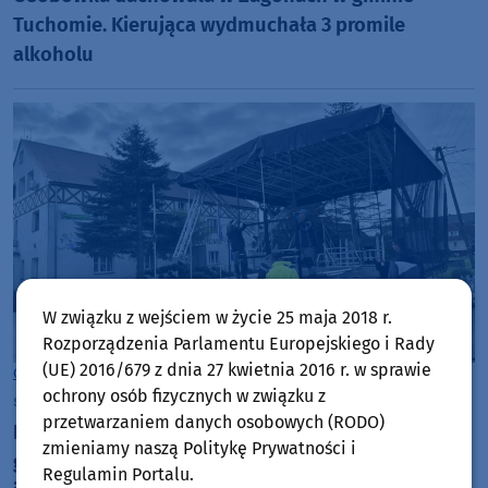
Tuchomie. Kierująca wydmuchała 3 promile
alkoholu
W związku z wejściem w życie 25 maja 2018 r.
Rozporządzenia Parlamentu Europejskiego i Rady
(UE) 2016/679 z dnia 27 kwietnia 2016 r. w sprawie
Gmina Tuchomie
ochrony osób fizycznych w związku z
sobota, 1 listopada 2025, 08:52
przetwarzaniem danych osobowych (RODO)
Będzie modernizacja świetlicy w Trzebiatkowej, w
zmieniamy naszą Politykę Prywatności i
gminie Tuchomie. Samorząd ma też mobilną scenę
Regulamin Portalu.