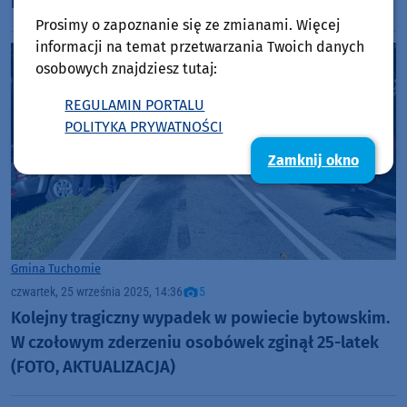
i sprzęt do kina letniego
Prosimy o zapoznanie się ze zmianami. Więcej
informacji na temat przetwarzania Twoich danych
osobowych znajdziesz tutaj:
REGULAMIN PORTALU
POLITYKA PRYWATNOŚCI
Zamknij okno
Gmina Tuchomie
czwartek, 25 września 2025, 14:36
5
Kolejny tragiczny wypadek w powiecie bytowskim.
W czołowym zderzeniu osobówek zginął 25-latek
(FOTO, AKTUALIZACJA)