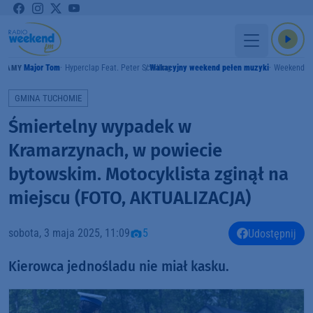
Major Tom
Hyperclap Feat. Peter Schilling
Wakacyjny weekend pełen muzyki
Weekend 
GRAMY
GMINA TUCHOMIE
Śmiertelny wypadek w
Kramarzynach, w powiecie
bytowskim. Motocyklista zginął na
miejscu (FOTO, AKTUALIZACJA)
sobota, 3 maja 2025, 11:09
5
Udostępnij
Kierowca jednośladu nie miał kasku.