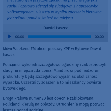
nieustalonych przyczyn zjechał na przeciwległy pas
ruchu i czołowo zderzył się z jadącym z naprzeciwka
Volkswagenem. Niestety w wyniku zderzenia kierowca
jednośladu poniósł śmierć na miejscu.
Dawid Łaszcz
Audio
00:00
00:00
Player
Mówi Weekend FM oficer prasowy KPP w Bytowie Dawid
Łaszcz.
Policjanci wykonali szczegółowe oględziny i zabezpieczyli
ślady na miejscu zdarzenia. Mundurowi pod nadzorem
prokuratury będą szczegółowo wyjaśniać okoliczności
wypadku. Uczestnicy zdarzenia to mieszkańcy powiatu
bytowskiego.
Droga krajowa numer 20 jest obecnie zablokowana.
Policjanci kierują na objazdy. Utrudnienia mogą potrwać
jeszcze ponad godzinę.