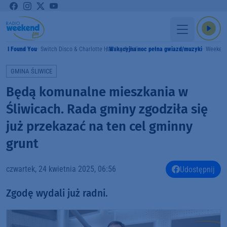
I Found You
Switch Disco & Charlotte Haining & Felix
Wakacyjna noc pełna gwiazd/muzyki
Weeken
MY
GMINA ŚLIWICE
Będą komunalne mieszkania w
Śliwicach. Rada gminy zgodziła się
już przekazać na ten cel gminny
grunt
czwartek, 24 kwietnia 2025, 06:56
Udostępnij
Zgodę wydali już radni.