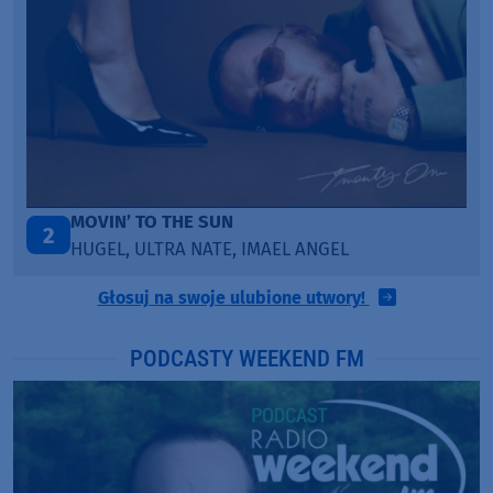
TAŃCZ!
3
BLETKA
Głosuj na swoje ulubione utwory!
PODCASTY WEEKEND FM