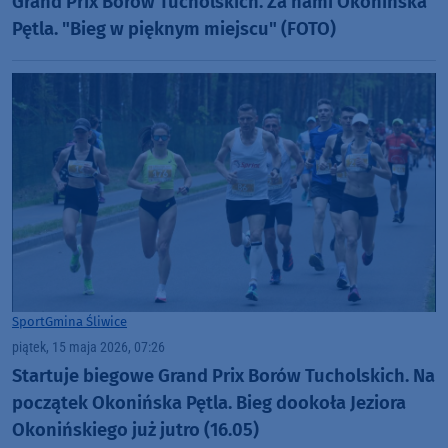
Grand Prix Borów Tucholskich. Za nami Okonińska
Pętla. "Bieg w pięknym miejscu" (FOTO)
Sport
Gmina Śliwice
piątek, 15 maja 2026, 07:26
Startuje biegowe Grand Prix Borów Tucholskich. Na
początek Okonińska Pętla. Bieg dookoła Jeziora
Okonińskiego już jutro (16.05)