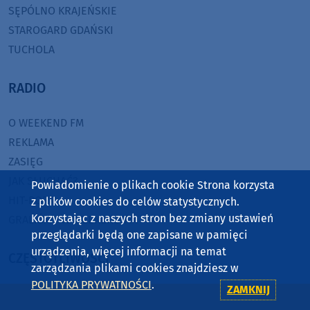
SĘPÓLNO KRAJEŃSKIE
STAROGARD GDAŃSKI
TUCHOLA
RADIO
O WEEKEND FM
REKLAMA
ZASIĘG
JAK SŁUCHAĆ?
Powiadomienie o plikach cookie Strona korzysta
HIT-PORT
z plików cookies do celów statystycznych.
Korzystając z naszych stron bez zmiany ustawień
GRALIŚMY W WEEKEND FM
przeglądarki będą one zapisane w pamięci
urządzenia, więcej informacji na temat
CZĘSTOTLIWOŚCI
zarządzania plikami cookies znajdziesz w
POLITYKA PRYWATNOŚCI
.
ZAMKNIJ
87,8 FM
MIASTKO