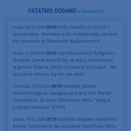
OSTATNIO DODANO
w Weekend FM
09:20
Duży mandat po kolizji z
środa, 08.07.2026
szynobusem. Kierowca auta dostawczego ukarany
po zderzeniu w Okoninach Nadjeziornych
20:53
Szynobus relacji Bydgoszcz
środa, 24.06.2026
&ndash; Czersk zapalił się na stacji Rosochatka,
w gminie Śliwice. Straty liczone w milionach. "Na
szczęście nikomu się nic nie stało"
09:10
Dookoła Jeziora
niedziela, 17.05.2026
Okonińskiego na inaugurację Grand Prix Borów
Tucholskich. Za nami Okonińska Pętla. "Bieg w
pięknym miejscu" (FOTO)
07:26
Startuje biegowe Grand Prix
piątek, 15.05.2026
Borów Tucholskich. Na początek Okonińska Pętla.