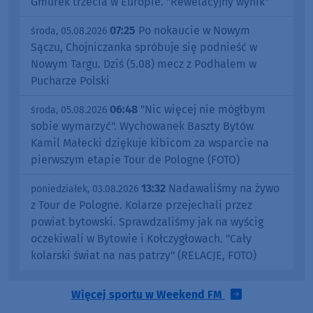
Gmurek trzecia w Europie. "Rewelacyjny wynik"
07:25
Po nokaucie w Nowym
środa, 05.08.2026
Sączu, Chojniczanka spróbuje się podnieść w
Nowym Targu. Dziś (5.08) mecz z Podhalem w
Pucharze Polski
06:48
"Nic więcej nie mógłbym
środa, 05.08.2026
sobie wymarzyć". Wychowanek Baszty Bytów
Kamil Małecki dziękuje kibicom za wsparcie na
pierwszym etapie Tour de Pologne (FOTO)
13:32
Nadawaliśmy na żywo
poniedziałek, 03.08.2026
z Tour de Pologne. Kolarze przejechali przez
powiat bytowski. Sprawdzaliśmy jak na wyścig
oczekiwali w Bytowie i Kołczygłowach. "Cały
kolarski świat na nas patrzy" (RELACJE, FOTO)
Więcej sportu w Weekend FM