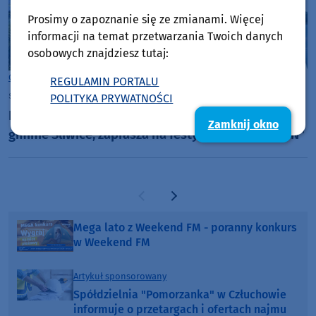
Prosimy o zapoznanie się ze zmianami. Więcej
informacji na temat przetwarzania Twoich danych
osobowych znajdziesz tutaj:
Gmina Śliwice
REGULAMIN PORTALU
sobota, 28 czerwca 2025, 08:53
POLITYKA PRYWATNOŚCI
Konkurs wędkarski i potem zabawa - Lińsk, w
Zamknij okno
gminie Śliwice, zaprasza na festyn pod nazwą "LIN"
Poprzednia strona
Następna strona
Mega lato z Weekend FM - poranny konkurs
w Weekend FM
Artykuł sponsorowany
Spółdzielnia "Pomorzanka" w Człuchowie
informuje o przetargach i ofertach najmu