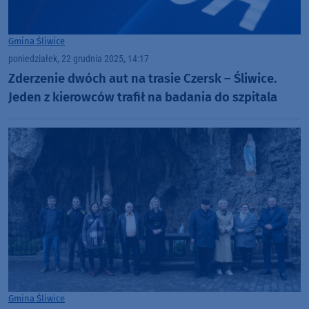
Gmina Śliwice
poniedziałek, 22 grudnia 2025, 14:17
Zderzenie dwóch aut na trasie Czersk – Śliwice.
Jeden z kierowców trafił na badania do szpitala
Gmina Śliwice