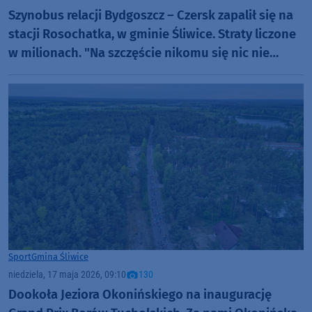
Szynobus relacji Bydgoszcz – Czersk zapalił się na
stacji Rosochatka, w gminie Śliwice. Straty liczone
w milionach. "Na szczęście nikomu się nic nie
stało"
Sport
Gmina Śliwice
niedziela, 17 maja 2026, 09:10
130
Dookoła Jeziora Okonińskiego na inaugurację