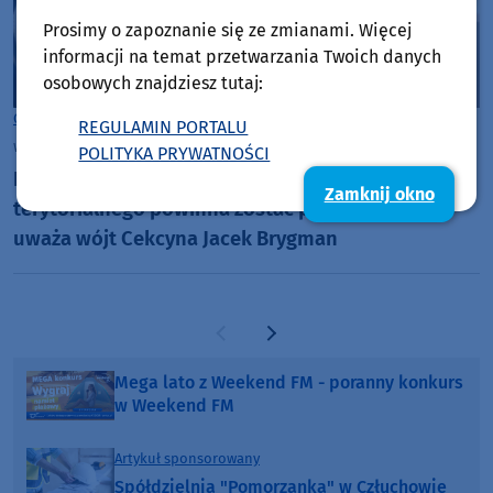
Prosimy o zapoznanie się ze zmianami. Więcej
informacji na temat przetwarzania Twoich danych
osobowych znajdziesz tutaj:
Gmina Cekcyn
REGULAMIN PORTALU
wtorek, 20 stycznia 2026, 08:57
POLITYKA PRYWATNOŚCI
Nowa ustawa o dochodach jednostek samorządu
Zamknij okno
terytorialnego powinna zostać poprawiona -
uważa wójt Cekcyna Jacek Brygman
Poprzednia strona
Następna strona
Mega lato z Weekend FM - poranny konkurs
w Weekend FM
Artykuł sponsorowany
Spółdzielnia "Pomorzanka" w Człuchowie