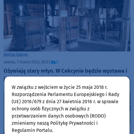
Gmina Cekcyn
sobota, 7 marca 2026, 08:07
3
Ożywiają stary młyn. W Cekcynie będzie wystawa i
jest apel organizatorów
W związku z wejściem w życie 25 maja 2018 r.
Rozporządzenia Parlamentu Europejskiego i Rady
(UE) 2016/679 z dnia 27 kwietnia 2016 r. w sprawie
ochrony osób fizycznych w związku z
przetwarzaniem danych osobowych (RODO)
zmieniamy naszą Politykę Prywatności i
Regulamin Portalu.