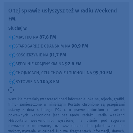
O tej sprawie usłyszysz też w radiu Weekend
FM.
Słuchaj w:
87,8 FM
MIASTKU NA
90,9 FM
STAROGARDZIE GDAŃSKIM NA
91,7 FM
KOŚCIERZYNIE NA
92,6 FM
SĘPÓLNIE KRAJEŃSKIM NA
99,30 FM
CHOJNICACH, CZŁUCHOWIE I TUCHOLI NA
105,8 FM
BYTOWIE NA
Wszelkie materiały (w szczególności informacje lokalne, zdjęcia, grafiki,
filmy) zamieszczone w niniejszym Portalu chronione są przepisami
ustawy z dnia 4 lutego 1994 r. o prawie autorskim i prawach
pokrewnych. Zabronione jest bez zgody Redakcji Radia Weekend
FM/portalu weekendfm.pl wyrażonej na piśmie pod rygorem
nieważności: kopiowanie, rozpowszechnianie lub jakiekolwiek inne
wykorzystywanie w całości lub we fragmentach informacji, danych,