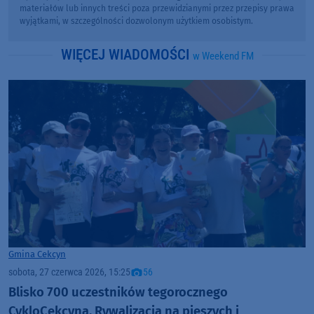
materiałów lub innych treści poza przewidzianymi przez przepisy prawa
wyjątkami, w szczególności dozwolonym użytkiem osobistym.
WIĘCEJ WIADOMOŚCI
w Weekend FM
Gmina Cekcyn
sobota, 27 czerwca 2026, 15:25
56
Blisko 700 uczestników tegorocznego
CykloCekcyna. Rywalizacja na pieszych i