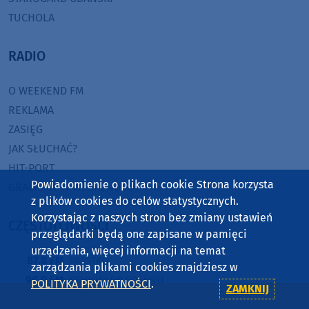
TUCHOLA
RADIO
O WEEKEND FM
REKLAMA
ZASIĘG
JAK SŁUCHAĆ?
HIT-PORT
Powiadomienie o plikach cookie Strona korzysta
GRALIŚMY W WEEKEND FM
z plików cookies do celów statystycznych.
Korzystając z naszych stron bez zmiany ustawień
CZĘSTOTLIWOŚCI
przeglądarki będą one zapisane w pamięci
urządzenia, więcej informacji na temat
87,8 FM
MIASTKO
zarządzania plikami cookies znajdziesz w
90,9 FM
STAROGARD GDAŃSKI
POLITYKA PRYWATNOŚCI
.
ZAMKNIJ
91,7 FM
KOŚCIERZYNA