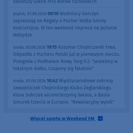
zakończy Grand Prix Borów Tucholskich
09:10
Wodniacy Garczyn
piątek, 07.08.2026
zapraszają na Regaty o Puchar Wójta Gminy
Kościerzyna. W ten weekend impreza na jeziorze
Wdzydze
19:15
Koszmar Chojniczanki trwa.
środa, 05.08.2026
Odpadła z Pucharu Polski już w pierwszym meczu.
Przegrała z Podhalem Nowy Targ 0:2. "Jesteśmy w
totalnym dołku. Czujemy się fatalnie"
10:42
Międzynarodowe sukcesy
środa, 05.08.2026
zawodniczek Chojnickiego Klubu Żeglarskiego.
Klara Sobczak wicemistrzynią świata, a Basia
Gmurek trzecia w Europie. "Rewelacyjny wynik"
Więcej sportu w Weekend FM