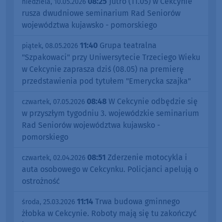
08:25
Jutro (11.05) w Cekcynie
niedziela, 10.05.2026
rusza dwudniowe seminarium Rad Seniorów
województwa kujawsko - pomorskiego
11:40
Grupa teatralna
piątek, 08.05.2026
"Szpakowaci" przy Uniwersytecie Trzeciego Wieku
w Cekcynie zaprasza dziś (08.05) na premierę
przedstawienia pod tytułem "Emerycka szajka"
08:48
W Cekcynie odbędzie się
czwartek, 07.05.2026
w przyszłym tygodniu 3. wojewódzkie seminarium
Rad Seniorów województwa kujawsko -
pomorskiego
08:51
Zderzenie motocykla i
czwartek, 02.04.2026
auta osobowego w Cekcynku. Policjanci apelują o
ostrożność
11:14
Trwa budowa gminnego
środa, 25.03.2026
żłobka w Cekcynie. Roboty mają się tu zakończyć