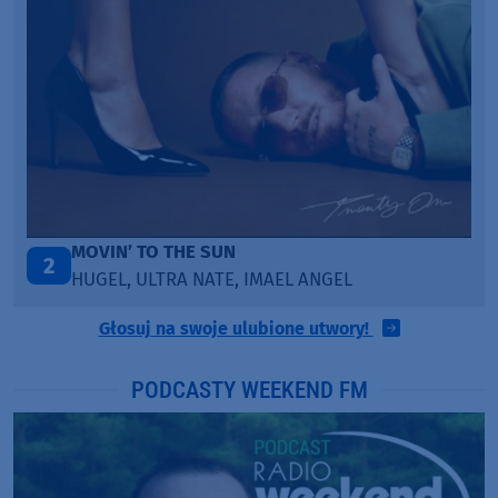
LEGENDARY LOVERS (SAVE ME)
3
KATY PERRY & CHIEF KEEF
Głosuj na swoje ulubione utwory!
PODCASTY WEEKEND FM