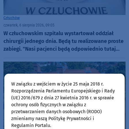
Człuchów
czwartek, 6 sierpnia 2026, 09:05
W człuchowskim szpitalu wystartował oddział
chirurgii jednego dnia. Będą tu realizowane proste
zabiegi. "Nasi pacjenci będą odpowiednio tutaj
zaopiekowani"
W związku z wejściem w życie 25 maja 2018 r.
Rozporządzenia Parlamentu Europejskiego i Rady
(UE) 2016/679 z dnia 27 kwietnia 2016 r. w sprawie
ochrony osób fizycznych w związku z
przetwarzaniem danych osobowych (RODO)
zmieniamy naszą Politykę Prywatności i
Regulamin Portalu.