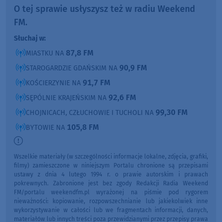
O tej sprawie usłyszysz też w radiu Weekend
FM.
Słuchaj w:
87,8 FM
MIASTKU NA
90,9 FM
STAROGARDZIE GDAŃSKIM NA
91,7 FM
KOŚCIERZYNIE NA
92,6 FM
SĘPÓLNIE KRAJEŃSKIM NA
99,30 FM
CHOJNICACH, CZŁUCHOWIE I TUCHOLI NA
105,8 FM
BYTOWIE NA
Wszelkie materiały (w szczególności informacje lokalne, zdjęcia, grafiki,
filmy) zamieszczone w niniejszym Portalu chronione są przepisami
ustawy z dnia 4 lutego 1994 r. o prawie autorskim i prawach
pokrewnych. Zabronione jest bez zgody Redakcji Radia Weekend
FM/portalu weekendfm.pl wyrażonej na piśmie pod rygorem
nieważności: kopiowanie, rozpowszechnianie lub jakiekolwiek inne
wykorzystywanie w całości lub we fragmentach informacji, danych,
materiałów lub innych treści poza przewidzianymi przez przepisy prawa