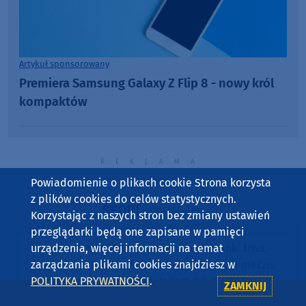
Artykuł sponsorowany
Premiera Samsung Galaxy Z Flip 8 - nowy król
kompaktów
Powiadomienie o plikach cookie Strona korzysta
z plików cookies do celów statystycznych.
SPORT
w Weekend FM
Korzystając z naszych stron bez zmiany ustawień
przeglądarki będą one zapisane w pamięci
19:15
Koszmar Chojniczanki trwa.
urządzenia, więcej informacji na temat
środa, 05.08.2026
Odpadła z Pucharu Polski już w pierwszym meczu.
zarządzania plikami cookies znajdziesz w
Przegrała z Podhalem Nowy Targ 0:2. "Jesteśmy w
POLITYKA PRYWATNOŚCI
.
ZAMKNIJ
totalnym dołku. Czujemy się fatalnie"