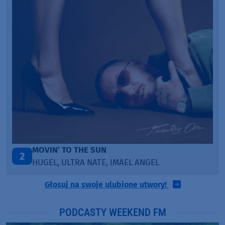
TAŃCZ!
3
BLETKA
Głosuj na swoje ulubione utwory!
PODCASTY WEEKEND FM