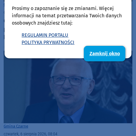
Gmina Brusy
Prosimy o zapoznanie się ze zmianami. Więcej
czwartek, 6 sierpnia 2026, 09:01
informacji na temat przetwarzania Twoich danych
Gmina Brusy remontuje budynek dawnej
osobowych znajdziesz tutaj:
pastorówki w Kosobudach. Odnowa zabytku
REGULAMIN PORTALU
kosztuje ponad 1 mln zł
POLITYKA PRYWATNOŚCI
Zamknij okno
Gmina Czarne
czwartek, 6 sierpnia 2026, 08:04