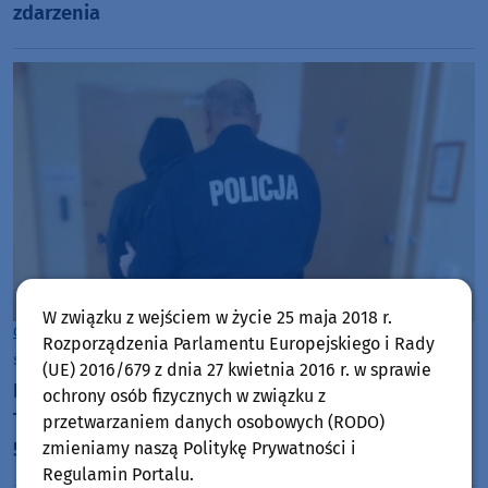
zdarzenia
W związku z wejściem w życie 25 maja 2018 r.
Gmina Stara Kiszewa
Rozporządzenia Parlamentu Europejskiego i Rady
środa, 11 marca 2026, 13:22
(UE) 2016/679 z dnia 27 kwietnia 2016 r. w sprawie
Podpalił kontenery na śmieci i odpady budowlane.
ochrony osób fizycznych w związku z
Teraz 41- latkowi z powiatu kościerskiego grozi do
przetwarzaniem danych osobowych (RODO)
zmieniamy naszą Politykę Prywatności i
5 lat więzienia
Regulamin Portalu.