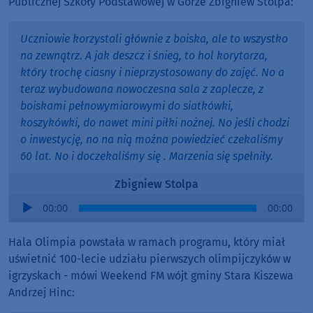
Publicznej Szkoły Podstawowej w Górze Zbigniew Stolpa:
Uczniowie korzystali głównie z boiska, ale to wszystko
na zewnątrz. A jak deszcz i śnieg, to hol korytarza,
który trochę ciasny i nieprzystosowany do zajęć. No a
teraz wybudowana nowoczesna sala z zaplecze, z
boiskami pełnowymiarowymi do siatkówki,
koszykówki, do nawet mini piłki nożnej. No jeśli chodzi
o inwestycję, no na nią można powiedzieć czekaliśmy
60 lat. No i doczekaliśmy się . Marzenia się spełniły.
Zbigniew Stolpa
Audio
00:00
00:00
Player
Hala Olimpia powstała w ramach programu, który miał
uświetnić 100-lecie udziału pierwszych olimpijczyków w
igrzyskach - mówi Weekend FM wójt gminy Stara Kiszewa
Andrzej Hinc: