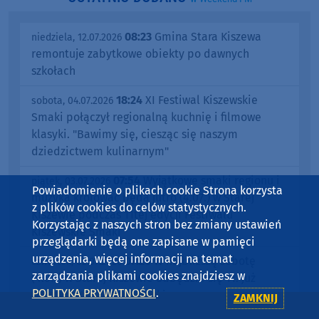
08:23
Gmina Stara Kiszewa
niedziela, 12.07.2026
remontuje zabytkowe obiekty po dawnych
szkołach
18:24
XI Festiwal Kiszewskie
sobota, 04.07.2026
Smaki połączył regionalną kuchnię i filmowe
klasyki. "Bawimy się, ciesząc się naszym
dziedzictwem kulinarnym"
07:54
Wyjątkowe smaki regionu i
piątek, 03.07.2026
Powiadomienie o plikach cookie Strona korzysta
muzyka królować będą jutro (4.07.) w Starej
z plików cookies do celów statystycznych.
Kiszewie podczas 11tej edycji Festiwalu
Korzystając z naszych stron bez zmiany ustawień
Kiszewskie Smaki
przeglądarki będą one zapisane w pamięci
urządzenia, więcej informacji na temat
07:26
W najbliższą sobotę
czwartek, 02.07.2026
zarządzania plikami cookies znajdziesz w
(4.07.) w Starej Kiszewie odbędzie się 11. już
POLITYKA PRYWATNOŚCI
.
Festiwal Kiszewskie Smaki
ZAMKNIJ