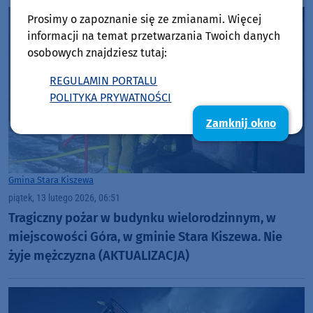
Prosimy o zapoznanie się ze zmianami. Więcej
informacji na temat przetwarzania Twoich danych
osobowych znajdziesz tutaj:
REGULAMIN PORTALU
POLITYKA PRYWATNOŚCI
Zamknij okno
Gmina Stara Kiszewa
piątek, 13 lutego 2026, 06:51
Tragiczny pożar w budynku wielorodzinnym, w
miejscowości Góra, w gminie Stara Kiszewa. Nie
żyje mężczyzna (AKTUALIZACJA)