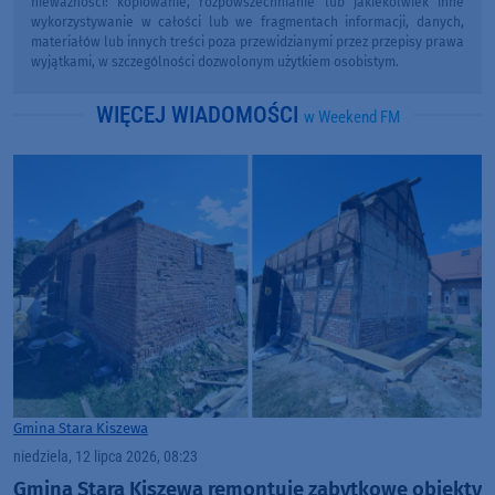
nieważności: kopiowanie, rozpowszechnianie lub jakiekolwiek inne
wykorzystywanie w całości lub we fragmentach informacji, danych,
materiałów lub innych treści poza przewidzianymi przez przepisy prawa
wyjątkami, w szczególności dozwolonym użytkiem osobistym.
WIĘCEJ WIADOMOŚCI
w Weekend FM
Gmina Stara Kiszewa
niedziela, 12 lipca 2026, 08:23
Gmina Stara Kiszewa remontuje zabytkowe obiekty