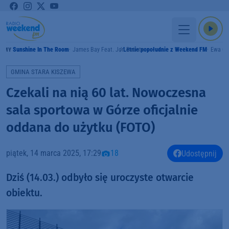
Sunshine In The Room
James Bay Feat. Jon Batiste
Letnie popołudnie z Weekend FM
Ewa Cz
AMY
GMINA STARA KISZEWA
Czekali na nią 60 lat. Nowoczesna
sala sportowa w Górze oficjalnie
oddana do użytku (FOTO)
piątek, 14 marca 2025, 17:29
18
Udostępnij
Dziś (14.03.) odbyło się uroczyste otwarcie
obiektu.