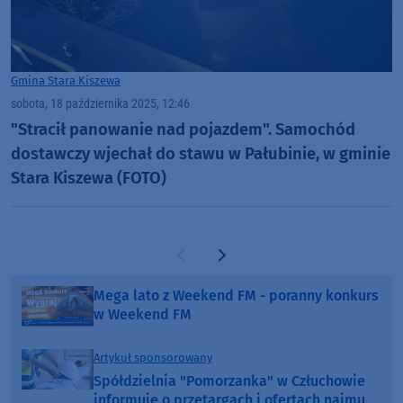
Gmina Stara Kiszewa
sobota, 18 października 2025, 12:46
"Stracił panowanie nad pojazdem". Samochód
dostawczy wjechał do stawu w Pałubinie, w gminie
Stara Kiszewa (FOTO)
Poprzednia strona
Następna strona
Mega lato z Weekend FM - poranny konkurs
w Weekend FM
Artykuł sponsorowany
Spółdzielnia "Pomorzanka" w Człuchowie
informuje o przetargach i ofertach najmu