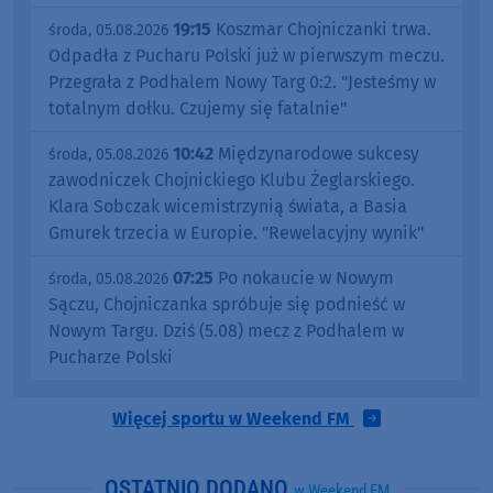
19:15
Koszmar Chojniczanki trwa.
środa, 05.08.2026
Odpadła z Pucharu Polski już w pierwszym meczu.
Przegrała z Podhalem Nowy Targ 0:2. "Jesteśmy w
totalnym dołku. Czujemy się fatalnie"
10:42
Międzynarodowe sukcesy
środa, 05.08.2026
zawodniczek Chojnickiego Klubu Żeglarskiego.
Klara Sobczak wicemistrzynią świata, a Basia
Gmurek trzecia w Europie. "Rewelacyjny wynik"
07:25
Po nokaucie w Nowym
środa, 05.08.2026
Sączu, Chojniczanka spróbuje się podnieść w
Nowym Targu. Dziś (5.08) mecz z Podhalem w
Pucharze Polski
Więcej sportu w Weekend FM
OSTATNIO DODANO
w Weekend FM