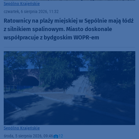
Sępólno Krajeńskie
czwartek, 6 sierpnia 2026, 11:32
Ratownicy na plaży miejskiej w Sępólnie mają łódź
z silnikiem spalinowym. Miasto doskonale
współpracuje z bydgoskim WOPR-em
Sępólno Krajeńskie
środa, 5 sierpnia 2026, 09:46
12