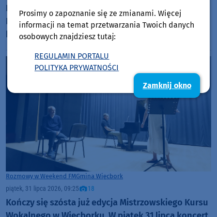
Ratownicy na plaży miejskiej w Sępólnie
Prosimy o zapoznanie się ze zmianami. Więcej
Krajeńskim wyciągali z wody matkę z dzieckiem,
informacji na temat przetwarzania Twoich danych
którzy postanowili zeskoczyć z deski SUP i
osobowych znajdziesz tutaj:
popływać w jeziorze
REGULAMIN PORTALU
POLITYKA PRYWATNOŚCI
Zamknij okno
Rozmowy w Weekend FM
Gmina Więcbork
piątek, 31 lipca 2026, 09:25
18
Kończy się szósta już edycja Mistrzowskiego Kursu
Wokalnego w Więcborku. W piątek 31 lipca koncert