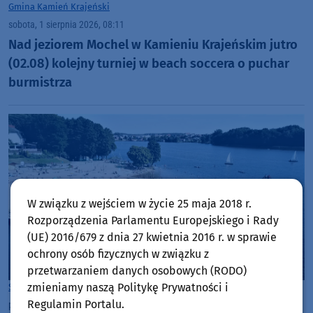
Gmina Kamień Krajeński
sobota, 1 sierpnia 2026, 08:11
Nad jeziorem Mochel w Kamieniu Krajeńskim jutro
(02.08) kolejny turniej w beach soccera o puchar
burmistrza
W związku z wejściem w życie 25 maja 2018 r.
Rozporządzenia Parlamentu Europejskiego i Rady
(UE) 2016/679 z dnia 27 kwietnia 2016 r. w sprawie
ochrony osób fizycznych w związku z
przetwarzaniem danych osobowych (RODO)
zmieniamy naszą Politykę Prywatności i
Sępólno Krajeńskie
Regulamin Portalu.
piątek, 31 lipca 2026, 10:53