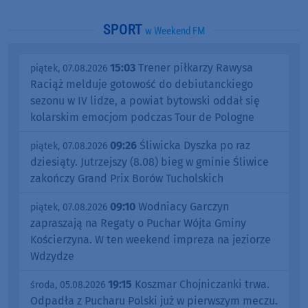
SPORT
w Weekend FM
15:03
Trener piłkarzy Rawysa
piątek, 07.08.2026
Raciąż melduje gotowość do debiutanckiego
sezonu w IV lidze, a powiat bytowski oddał się
kolarskim emocjom podczas Tour de Pologne
09:26
Śliwicka Dyszka po raz
piątek, 07.08.2026
dziesiąty. Jutrzejszy (8.08) bieg w gminie Śliwice
zakończy Grand Prix Borów Tucholskich
09:10
Wodniacy Garczyn
piątek, 07.08.2026
zapraszają na Regaty o Puchar Wójta Gminy
Kościerzyna. W ten weekend impreza na jeziorze
Wdzydze
19:15
Koszmar Chojniczanki trwa.
środa, 05.08.2026
Odpadła z Pucharu Polski już w pierwszym meczu.