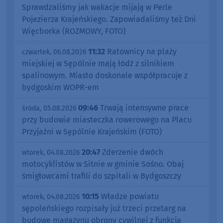
Sprawdzaliśmy jak wakacje mijają w Perle
Pojezierza Krajeńskiego. Zapowiadaliśmy też Dni
Więcborka (ROZMOWY, FOTO)
11:32
Ratownicy na plaży
czwartek, 06.08.2026
miejskiej w Sępólnie mają łódź z silnikiem
spalinowym. Miasto doskonale współpracuje z
bydgoskim WOPR-em
09:46
Trwają intensywne prace
środa, 05.08.2026
przy budowie miasteczka rowerowego na Placu
Przyjaźni w Sępólnie Krajeńskim (FOTO)
20:47
Zderzenie dwóch
wtorek, 04.08.2026
motocyklistów w Sitnie w gminie Sośno. Obaj
śmigłowcami trafili do szpitali w Bydgoszczy
10:15
Władze powiatu
wtorek, 04.08.2026
sępoleńskiego rozpisały już trzeci przetarg na
budowę magazynu obrony cywilnej z funkcją