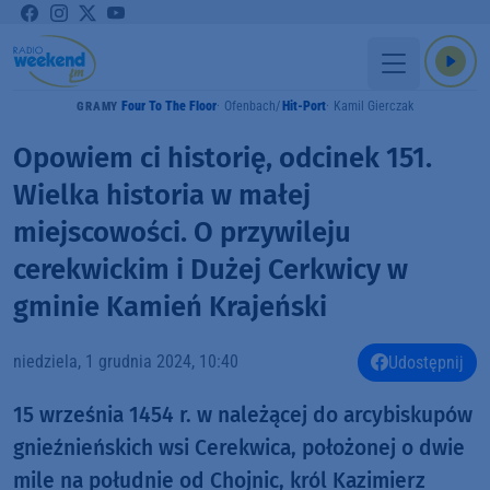
Four To The Floor
Ofenbach
Hit-Port
Kamil Gierczak
GRAMY
Opowiem ci historię, odcinek 151.
Wielka historia w małej
miejscowości. O przywileju
cerekwickim i Dużej Cerkwicy w
gminie Kamień Krajeński
niedziela, 1 grudnia 2024, 10:40
Udostępnij
15 września 1454 r. w należącej do arcybiskupów
gnieźnieńskich wsi Cerekwica, położonej o dwie
mile na południe od Chojnic, król Kazimierz