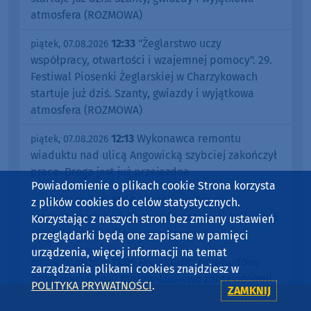
atmosfera (ROZMOWA)
12:33
"Żeglarstwo uczy
piątek, 07.08.2026
współpracy, otwartości i wzajemnej pomocy". 29.
Festiwal Piosenki Żeglarskiej w Charzykowach
startuje już dziś. Szanty, gwiazdy i wyjątkowa
atmosfera (ROZMOWA)
12:13
Wykonawca remontu
piątek, 07.08.2026
wiaduktu nad ulicą Angowicką szybciej zakończył
prace. Droga jest już przejezdna
Powiadomienie o plikach cookie Strona korzysta
11:49
Sześciu mężczyzn
piątek, 07.08.2026
z plików cookies do celów statystycznych.
zatrzymanych po bójce w Kościerzynie. Policjanci
Korzystając z naszych stron bez zmiany ustawień
nie wykluczają kolejnych zatrzymań
przeglądarki będą one zapisane w pamięci
urządzenia, więcej informacji na temat
11:06
Projektanci przebudowy
piątek, 07.08.2026
zarządzania plikami cookies znajdziesz w
drogi powiatowej Bysław-Lubiewo zorganizowali
POLITYKA PRYWATNOŚCI
.
ZAMKNIJ
konsultacje społeczne z mieszkańcami