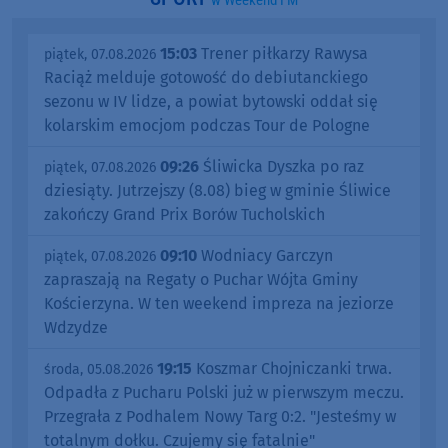
w Weekend FM
15:03
Trener piłkarzy Rawysa
piątek, 07.08.2026
Raciąż melduje gotowość do debiutanckiego
sezonu w IV lidze, a powiat bytowski oddał się
kolarskim emocjom podczas Tour de Pologne
09:26
Śliwicka Dyszka po raz
piątek, 07.08.2026
dziesiąty. Jutrzejszy (8.08) bieg w gminie Śliwice
zakończy Grand Prix Borów Tucholskich
09:10
Wodniacy Garczyn
piątek, 07.08.2026
zapraszają na Regaty o Puchar Wójta Gminy
Kościerzyna. W ten weekend impreza na jeziorze
Wdzydze
19:15
Koszmar Chojniczanki trwa.
środa, 05.08.2026
Odpadła z Pucharu Polski już w pierwszym meczu.
Przegrała z Podhalem Nowy Targ 0:2. "Jesteśmy w
totalnym dołku. Czujemy się fatalnie"