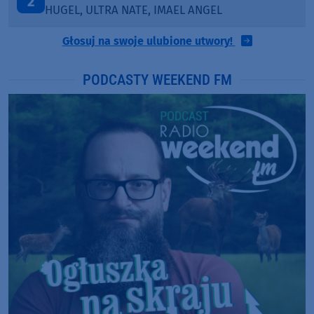
3
SANAH
Głosuj na swoje ulubione utwory!
PODCASTY WEEKEND FM