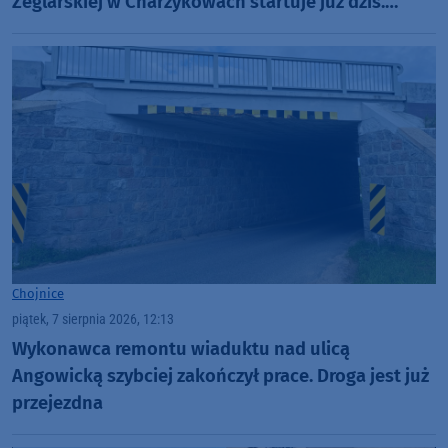
Żeglarskiej w Charzykowach startuje już dziś.
Szanty, gwiazdy i wyjątkowa atmosfera (ROZMOWA)
Chojnice
piątek, 7 sierpnia 2026, 12:13
Wykonawca remontu wiaduktu nad ulicą
Angowicką szybciej zakończył prace. Droga jest już
przejezdna