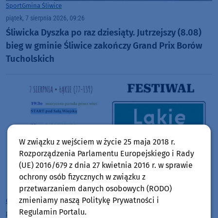
Sport
Gmina Śliwice
piątek, 7 sierpnia 2026, 09:26
Śliwicka Dyszka po raz dziesiąty. Jutrzejszy (8.08)
bieg w gminie Śliwice zakończy Grand Prix Borów
Tucholskich
W związku z wejściem w życie 25 maja 2018 r.
Rozporządzenia Parlamentu Europejskiego i Rady
(UE) 2016/679 z dnia 27 kwietnia 2016 r. w sprawie
ochrony osób fizycznych w związku z
przetwarzaniem danych osobowych (RODO)
zmieniamy naszą Politykę Prywatności i
Gmina Lipnica
Regulamin Portalu.
piątek, 7 sierpnia 2026, 09:18