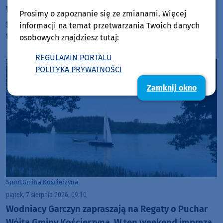
W ten weekend (7-9.08) Festiwal Lakie Łącze, w
Prosimy o zapoznanie się ze zmianami. Więcej
gminie Lipnica. Trzy dni wydarzeń muzycznych w
informacji na temat przetwarzania Twoich danych
trzech lokalizacjach
osobowych znajdziesz tutaj:
REGULAMIN PORTALU
POLITYKA PRYWATNOŚCI
Zamknij okno
Sport
Gmina Kościerzyna
piątek, 7 sierpnia 2026, 09:10
Wodniacy Garczyn zapraszają na Regaty o Puchar
Wójta Gminy Kościerzyna. W ten weekend impreza