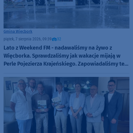
Gmina Więcbork
piątek, 7 sierpnia 2026, 09:39
32
Lato z Weekend FM - nadawaliśmy na żywo z
Więcborka. Sprawdzaliśmy jak wakacje mijają w
Perle Pojezierza Krajeńskiego. Zapowiadaliśmy też
Dni Więcborka (ROZMOWY, FOTO)