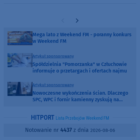
Poprzednia strona
Następna strona
Mega lato z Weekend FM - poranny konkurs
w Weekend FM
Artykuł sponsorowany
Spółdzielnia "Pomorzanka" w Człuchowie
informuje o przetargach i ofertach najmu
Artykuł sponsorowany
Nowoczesne wykończenia ścian. Dlaczego
SPC, WPC i fornir kamienny zyskują na
popularności?
HITPORT
Lista Przebojów Weekend FM
Notowanie nr
4437
z dnia
2026-08-06