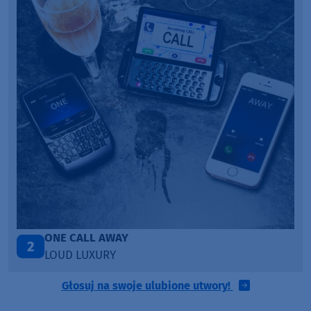
Talk To You
3
ANOTR ft. 54 Ultra
Głosuj na swoje ulubione utwory!