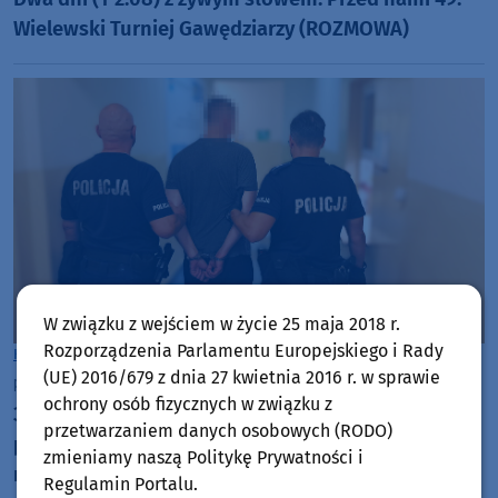
Wielewski Turniej Gawędziarzy (ROZMOWA)
W związku z wejściem w życie 25 maja 2018 r.
Rozporządzenia Parlamentu Europejskiego i Rady
Kościerzyna
(UE) 2016/679 z dnia 27 kwietnia 2016 r. w sprawie
piątek, 31 lipca 2026, 11:52
ochrony osób fizycznych w związku z
33-latek w Kościerzynie wyrzucał meble z trzeciego
przetwarzaniem danych osobowych (RODO)
piętra. W mieszkaniu miał ponad 1200 porcji
zmieniamy naszą Politykę Prywatności i
narkotyków
Regulamin Portalu.