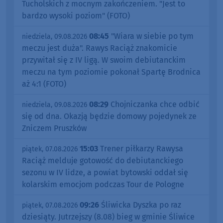
Tucholskich z mocnym zakończeniem. "Jest to
bardzo wysoki poziom" (FOTO)
08:45
"Wiara w siebie po tym
niedziela, 09.08.2026
meczu jest duża". Rawys Raciąż znakomicie
przywitał się z IV ligą. W swoim debiutanckim
meczu na tym poziomie pokonał Spartę Brodnica
aż 4:1 (FOTO)
08:29
Chojniczanka chce odbić
niedziela, 09.08.2026
się od dna. Okazją będzie domowy pojedynek ze
Zniczem Pruszków
15:03
Trener piłkarzy Rawysa
piątek, 07.08.2026
Raciąż melduje gotowość do debiutanckiego
sezonu w IV lidze, a powiat bytowski oddał się
kolarskim emocjom podczas Tour de Pologne
09:26
Śliwicka Dyszka po raz
piątek, 07.08.2026
dziesiąty. Jutrzejszy (8.08) bieg w gminie Śliwice