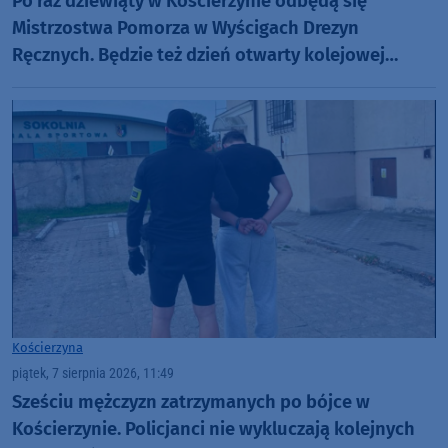
Po raz dziewiąty w Kościerzynie odbędą się
Mistrzostwa Pomorza w Wyścigach Drezyn
Ręcznych. Będzie też dzień otwarty kolejowej
inwestycji
Kościerzyna
piątek, 7 sierpnia 2026, 11:49
Sześciu mężczyzn zatrzymanych po bójce w
Kościerzynie. Policjanci nie wykluczają kolejnych