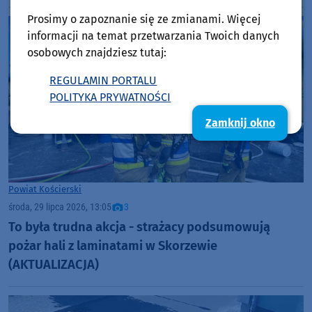
Prosimy o zapoznanie się ze zmianami. Więcej
informacji na temat przetwarzania Twoich danych
osobowych znajdziesz tutaj:
REGULAMIN PORTALU
POLITYKA PRYWATNOŚCI
Zamknij okno
Powiat Kościerski
środa, 29 lipca 2026, 13:05
3
To była trudna akcja - strażacy podsumowują
pożar hali z laminatami w Skorzewie
(AKTUALIZACJA)