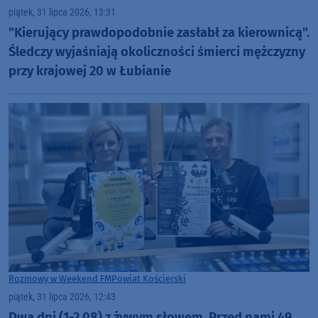
piątek, 31 lipca 2026, 13:31
"Kierujący prawdopodobnie zasłabł za kierownicą".
Śledczy wyjaśniają okoliczności śmierci mężczyzny
przy krajowej 20 w Łubianie
Rozmowy w Weekend FM
Powiat Kościerski
piątek, 31 lipca 2026, 12:43
Dwa dni (1-2.08) z żywym słowem. Przed nami 49.