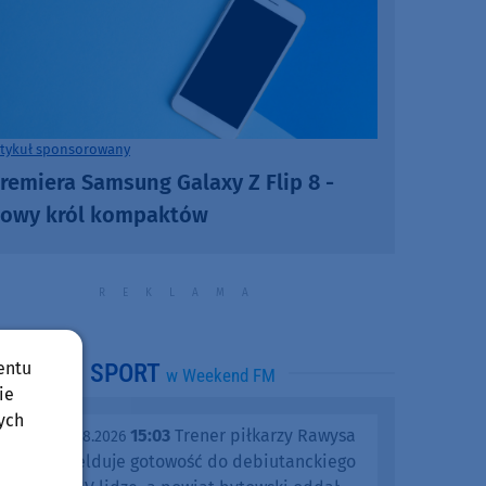
rtykuł sponsorowany
remiera Samsung Galaxy Z Flip 8 -
owy król kompaktów
entu
SPORT
w Weekend FM
ie
ych
15:03
Trener piłkarzy Rawysa
piątek, 07.08.2026
Raciąż melduje gotowość do debiutanckiego