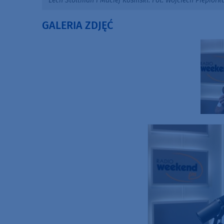
Lech Stoltman i Maciej Kosiński. Fot. Wojciech Piepio
GALERIA ZDJĘĆ