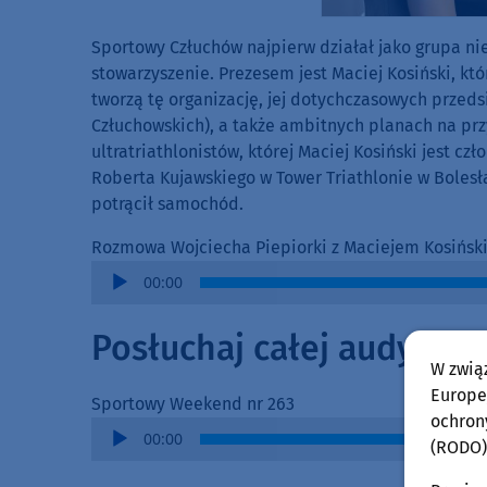
Sportowy Człuchów najpierw działał jako grupa nie
stowarzyszenie. Prezesem jest Maciej Kosiński, kt
tworzą tę organizację, jej dotychczasowych przedsi
Człuchowskich), a także ambitnych planach na prz
ultratriathlonistów, której Maciej Kosiński jest c
Roberta Kujawskiego w Tower Triathlonie w Bolesł
potrącił samochód.
Rozmowa Wojciecha Piepiorki z Maciejem Kosińsk
Audio
00:00
Player
Posłuchaj całej audycji 
W zwią
Europej
Sportowy Weekend nr 263
ochron
Audio
00:00
(RODO)
Player