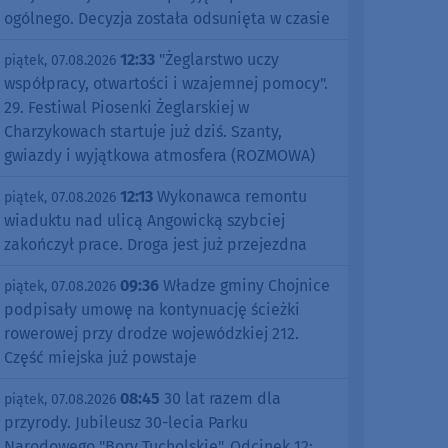
ogólnego. Decyzja została odsunięta w czasie
12:33
"Żeglarstwo uczy
piątek, 07.08.2026
współpracy, otwartości i wzajemnej pomocy".
29. Festiwal Piosenki Żeglarskiej w
Charzykowach startuje już dziś. Szanty,
gwiazdy i wyjątkowa atmosfera (ROZMOWA)
12:13
Wykonawca remontu
piątek, 07.08.2026
wiaduktu nad ulicą Angowicką szybciej
zakończył prace. Droga jest już przejezdna
09:36
Władze gminy Chojnice
piątek, 07.08.2026
podpisały umowę na kontynuację ścieżki
rowerowej przy drodze wojewódzkiej 212.
Część miejska już powstaje
08:45
30 lat razem dla
piątek, 07.08.2026
przyrody. Jubileusz 30-lecia Parku
Narodowego "Bory Tucholskie". Odcinek 12: