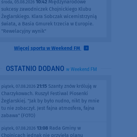
10:42
Międzynarodowe
środa, 05.08.2026
sukcesy zawodniczek Chojnickiego Klubu
Żeglarskiego. Klara Sobczak wicemistrzynią
świata, a Basia Gmurek trzecia w Europie.
"Rewelacyjny wynik"
Więcej sportu w Weekend FM
OSTATNIO DODANO
w Weekend FM
21:15
Szanty znów królują w
piątek, 07.08.2026
Charzykowach. Ruszył Festiwal Piosenki
Żeglarskiej. "Jak by było nudno, nikt by mnie
tu nie zobaczył. Jest fajna atmosfera, fajna
zabawa" (FOTO)
13:08
Rada Gminy w
piątek, 07.08.2026
Chojnicach jednak nie przyjęła planu