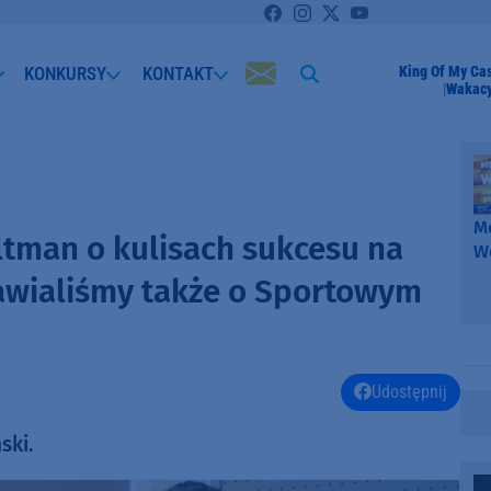
KONKURSY
KONTAKT
King Of My Cast
Wakacy
Me
ltman o kulisach sukcesu na
W
-
awialiśmy także o Sportowym
k
W
Udostępnij
ski.