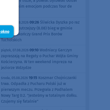
sezonu w IV lidze, a powiat bytowski oddał
się kolarskim emocjom podczas Tour de
Pologne
09:26
Śliwicka Dyszka po raz
piątek, 07.08.2026
dziesiąty. Jutrzejszy (8.08) bieg w gminie
 okno
Śliwice zakończy Grand Prix Borów
Tucholskich
09:10
Wodniacy Garczyn
piątek, 07.08.2026
zapraszają na Regaty o Puchar Wójta Gminy
Kościerzyna. W ten weekend impreza na
jeziorze Wdzydze
19:15
Koszmar Chojniczanki
środa, 05.08.2026
trwa. Odpadła z Pucharu Polski już w
pierwszym meczu. Przegrała z Podhalem
Nowy Targ 0:2. "Jesteśmy w totalnym dołku.
Czujemy się fatalnie"