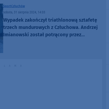
Sport
Człuchów
sobota, 31 sierpnia 2024, 14:03
Wypadek zakończył triathlonową sztafetę
trzech mundurowych z Człuchowa. Andrzej
Imianowski został potrącony przez
samochód. "Wrócimy silniejsi"