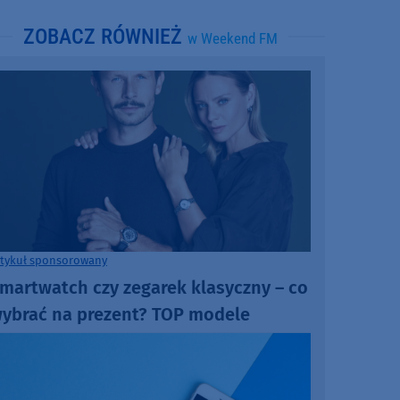
ZOBACZ RÓWNIEŻ
w Weekend FM
rtykuł sponsorowany
martwatch czy zegarek klasyczny – co
ybrać na prezent? TOP modele