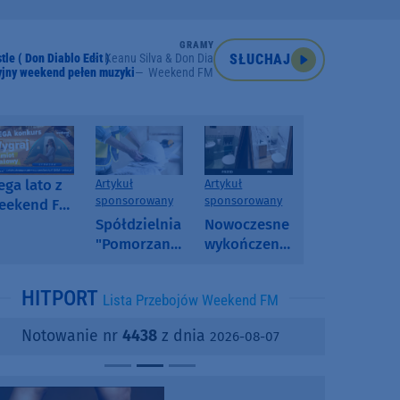
GRAMY
le ( Don Diablo Edit )
Keanu Silva & Don Diablo
SŁUCHAJ
jny weekend pełen muzyki
Weekend FM
ga lato z
Artykuł
Artykuł
sponsorowany
sponsorowany
eekend FM
 poranny
Spółdzielnia
Nowoczesne
onkurs w
"Pomorzanka"
wykończenia
eekend FM
w
ścian.
Człuchowie
Dlaczego
HITPORT
Lista Przebojów Weekend FM
informuje o
SPC, WPC i
przetargach
fornir
Notowanie nr
4438
z dnia
2026-08-07
i ofertach
kamienny
najmu
zyskują na
popularności?