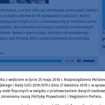
formalna, a w tym roku jej członkowie postanowili założyć
óry w studiu Weekend FM opowiadał o ludziach, którzy
ęwzięciach (było m.in. o pierwszej edycji Festiwalu Jezior
yszłość. Nie zabrakło też tematu sztafety mundurowych
A
złonkiem. Mowa o starcie jego, Andrzeja Imianowskiego i
awcu nad Prosną, który został przerwany, bo Andrzeja
P
n
im
Use
00:00
Up/Down
Arrow
w formie podcastu:
keys
zku z wejściem w życie 25 maja 2018 r. Rozporządzenia Parlam
to
skiego i Rady (UE) 2016/679 z dnia 27 kwietnia 2016 r. w spraw
increase
y osób fizycznych w związku z przetwarzaniem danych osobow
or
Use
00:00
 zmieniamy naszą Politykę Prywatności i Regulamin Portalu.
decrease
Up/Down
volume.
Arrow