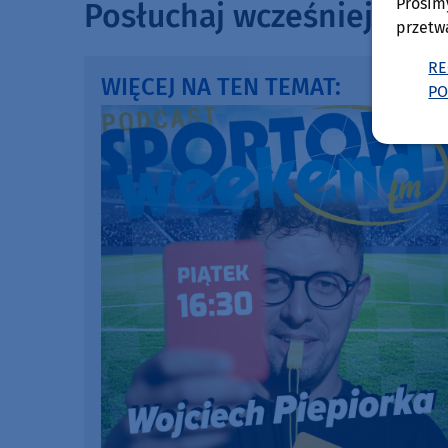
Prosim
Posłuchaj wcześniejszyc
przetw
RE
WIĘCEJ NA TEN TEMAT:
PO