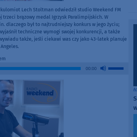
h kulomiot Lech Stoltman odwiedził studio Weekend FM
j trzeci brązowy medal Igrzysk Paralimpijskich. W
 dlaczego był to najtrudniejszy konkurs w jego życiu;
wyjaśnił techniczne wymogi swojej konkurencji, a także
wywiadu także, jeśli ciekawi was czy jako 43-latek planuje
 Angeles.
nem
Use
00:00
Up/Down
Arrow
keys
A
to
S
increase
w
or
decrease
volume.