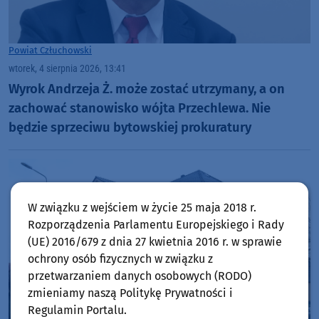
Powiat Człuchowski
wtorek, 4 sierpnia 2026, 13:41
Wyrok Andrzeja Ż. może zostać utrzymany, a on
zachować stanowisko wójta Przechlewa. Nie
będzie sprzeciwu bytowskiej prokuratury
W związku z wejściem w życie 25 maja 2018 r.
Rozporządzenia Parlamentu Europejskiego i Rady
(UE) 2016/679 z dnia 27 kwietnia 2016 r. w sprawie
ochrony osób fizycznych w związku z
przetwarzaniem danych osobowych (RODO)
zmieniamy naszą Politykę Prywatności i
Regulamin Portalu.