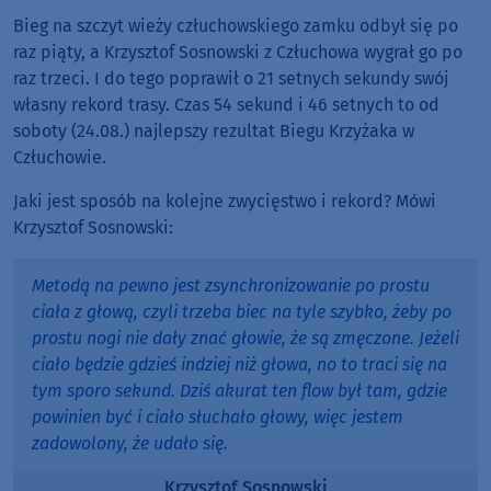
Bieg na szczyt wieży człuchowskiego zamku odbył się po
raz piąty, a Krzysztof Sosnowski z Człuchowa wygrał go po
raz trzeci. I do tego poprawił o 21 setnych sekundy swój
własny rekord trasy. Czas 54 sekund i 46 setnych to od
soboty (24.08.) najlepszy rezultat Biegu Krzyżaka w
Człuchowie.
Jaki jest sposób na kolejne zwycięstwo i rekord? Mówi
Krzysztof Sosnowski:
Metodą na pewno jest zsynchronizowanie po prostu
ciała z głową, czyli trzeba biec na tyle szybko, żeby po
prostu nogi nie dały znać głowie, że są zmęczone. Jeżeli
ciało będzie gdzieś indziej niż głowa, no to traci się na
tym sporo sekund. Dziś akurat ten flow był tam, gdzie
powinien być i ciało słuchało głowy, więc jestem
zadowolony, że udało się.
Krzysztof Sosnowski