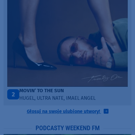
LEGENDARY LOVERS (SAVE ME)
3
KATY PERRY & CHIEF KEEF
Głosuj na swoje ulubione utwory!
PODCASTY WEEKEND FM