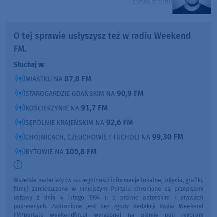
Pokaż e-mail
O tej sprawie usłyszysz też w radiu Weekend
FM.
Słuchaj w:
87,8 FM
MIASTKU NA
90,9 FM
STAROGARDZIE GDAŃSKIM NA
91,7 FM
KOŚCIERZYNIE NA
92,6 FM
SĘPÓLNIE KRAJEŃSKIM NA
99,30 FM
CHOJNICACH, CZŁUCHOWIE I TUCHOLI NA
105,8 FM
BYTOWIE NA
Wszelkie materiały (w szczególności informacje lokalne, zdjęcia, grafiki,
filmy) zamieszczone w niniejszym Portalu chronione są przepisami
ustawy z dnia 4 lutego 1994 r. o prawie autorskim i prawach
pokrewnych. Zabronione jest bez zgody Redakcji Radia Weekend
FM/portalu weekendfm.pl wyrażonej na piśmie pod rygorem