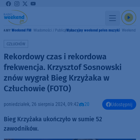
Weekend FM
Wiadomości / Publicystyka
Wakacyjny weekend pełen muzyki
Weekend F
GRAMY
CZŁUCHÓW
Rekordowy czas i rekordowa
frekwencja. Krzysztof Sosnowski
znów wygrał Bieg Krzyżaka w
Człuchowie (FOTO)
poniedziałek, 26 sierpnia 2024, 09:42
20
Udostępnij
Bieg Krzyżaka ukończyło w sumie 52
zawodników.