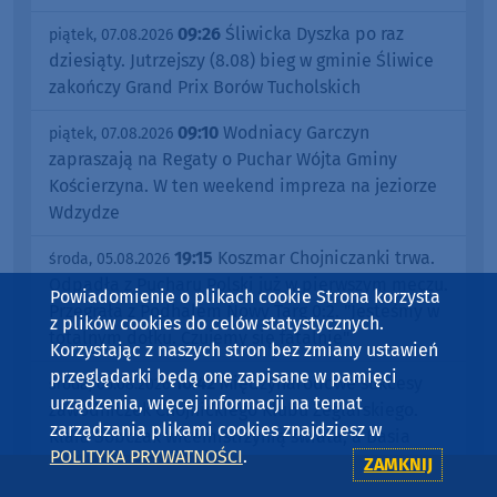
09:26
Śliwicka Dyszka po raz
piątek, 07.08.2026
dziesiąty. Jutrzejszy (8.08) bieg w gminie Śliwice
zakończy Grand Prix Borów Tucholskich
09:10
Wodniacy Garczyn
piątek, 07.08.2026
zapraszają na Regaty o Puchar Wójta Gminy
Kościerzyna. W ten weekend impreza na jeziorze
Wdzydze
19:15
Koszmar Chojniczanki trwa.
środa, 05.08.2026
Odpadła z Pucharu Polski już w pierwszym meczu.
Powiadomienie o plikach cookie Strona korzysta
Przegrała z Podhalem Nowy Targ 0:2. "Jesteśmy w
z plików cookies do celów statystycznych.
totalnym dołku. Czujemy się fatalnie"
Korzystając z naszych stron bez zmiany ustawień
przeglądarki będą one zapisane w pamięci
10:42
Międzynarodowe sukcesy
środa, 05.08.2026
urządzenia, więcej informacji na temat
zawodniczek Chojnickiego Klubu Żeglarskiego.
zarządzania plikami cookies znajdziesz w
Klara Sobczak wicemistrzynią świata, a Basia
POLITYKA PRYWATNOŚCI
.
Gmurek trzecia w Europie. "Rewelacyjny wynik"
ZAMKNIJ