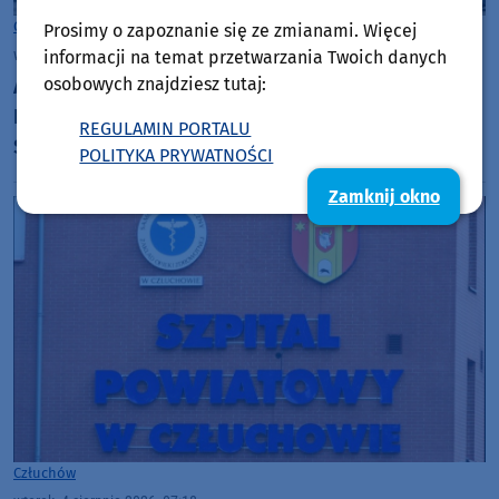
Gmina Czarne
Prosimy o zapoznanie się ze zmianami. Więcej
wtorek, 4 sierpnia 2026, 10:06
informacji na temat przetwarzania Twoich danych
osobowych znajdziesz tutaj:
Audytorzy pozytywnie oceniają likwidację Szkoły
Podstawowej w Krzemieniewie, w gminie Czarne.
REGULAMIN PORTALU
Są też wnioski dla szkół w Wyczechach i Czarnem
POLITYKA PRYWATNOŚCI
Zamknij okno
Człuchów