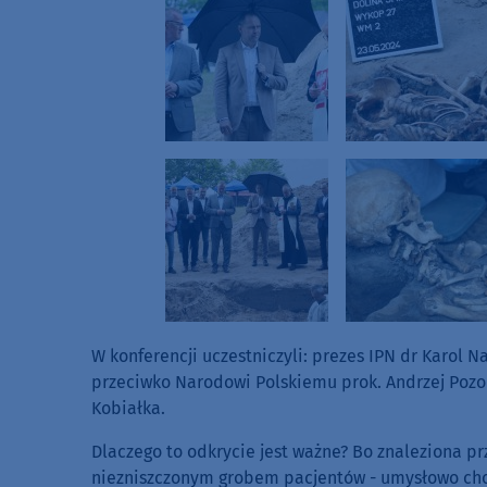
W konferencji uczestniczyli: prezes IPN dr Karol N
przeciwko Narodowi Polskiemu prok. Andrzej Pozor
Kobiałka.
Dlaczego to odkrycie jest ważne? Bo znaleziona 
niezniszczonym grobem pacjentów - umysłowo chor