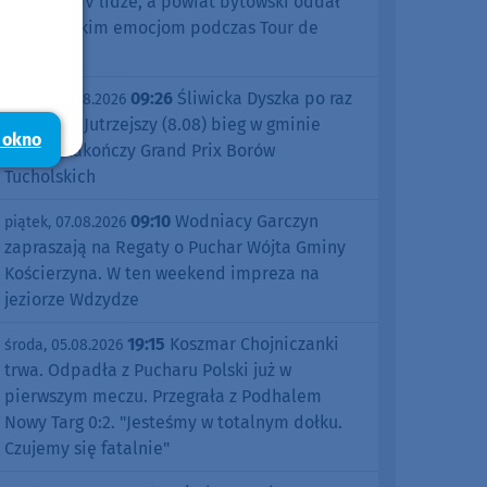
sezonu w IV lidze, a powiat bytowski oddał
się kolarskim emocjom podczas Tour de
Pologne
09:26
Śliwicka Dyszka po raz
piątek, 07.08.2026
dziesiąty. Jutrzejszy (8.08) bieg w gminie
 okno
Śliwice zakończy Grand Prix Borów
Tucholskich
09:10
Wodniacy Garczyn
piątek, 07.08.2026
zapraszają na Regaty o Puchar Wójta Gminy
Kościerzyna. W ten weekend impreza na
jeziorze Wdzydze
19:15
Koszmar Chojniczanki
środa, 05.08.2026
trwa. Odpadła z Pucharu Polski już w
pierwszym meczu. Przegrała z Podhalem
Nowy Targ 0:2. "Jesteśmy w totalnym dołku.
Czujemy się fatalnie"