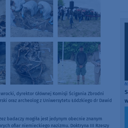
A
S
awrocki, dyrektor Głównej Komisji Ścigania Zbrodni
w
ski oraz archeolog z Uniwersytetu Łódzkiego dr Dawid
przez badaczy mogiła jest jedynym obecnie znanym
ych ofiar niemieckiego nazizmu. Doktryna III Rzeszy