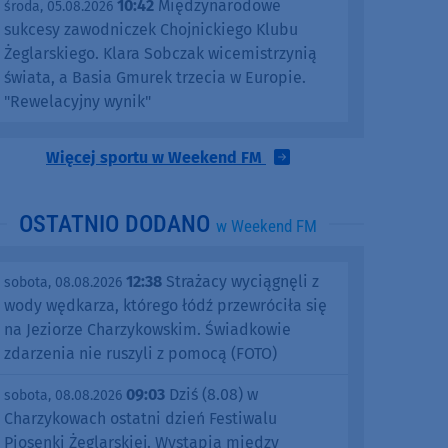
10:42
Międzynarodowe
środa, 05.08.2026
sukcesy zawodniczek Chojnickiego Klubu
Żeglarskiego. Klara Sobczak wicemistrzynią
świata, a Basia Gmurek trzecia w Europie.
"Rewelacyjny wynik"
Więcej sportu w Weekend FM
OSTATNIO DODANO
w Weekend FM
12:38
Strażacy wyciągnęli z
sobota, 08.08.2026
wody wędkarza, którego łódź przewróciła się
na Jeziorze Charzykowskim. Świadkowie
zdarzenia nie ruszyli z pomocą (FOTO)
09:03
Dziś (8.08) w
sobota, 08.08.2026
Charzykowach ostatni dzień Festiwalu
Piosenki Żeglarskiej. Wystąpią między