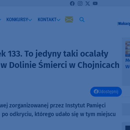
KONKURSY
KONTAKT
Wakacy
k 133. To jedyny taki ocalały
Me
w Dolinie Śmierci w Chojnicach
W
-
k
W
Udostępnij
owej zorganizowanej przez Instytut Pamięci
 po odkryciu, którego udało się w tym miejscu