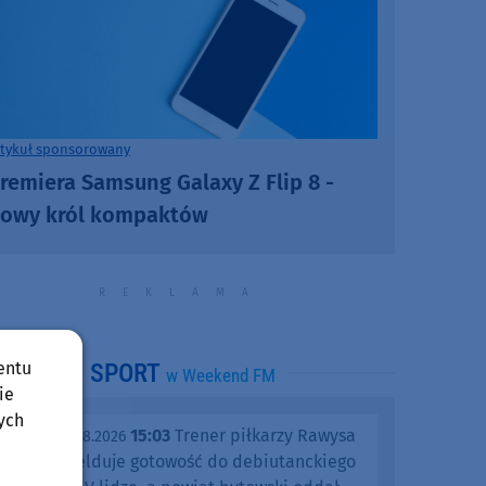
rtykuł sponsorowany
remiera Samsung Galaxy Z Flip 8 -
owy król kompaktów
entu
SPORT
w Weekend FM
ie
ych
15:03
Trener piłkarzy Rawysa
piątek, 07.08.2026
Raciąż melduje gotowość do debiutanckiego