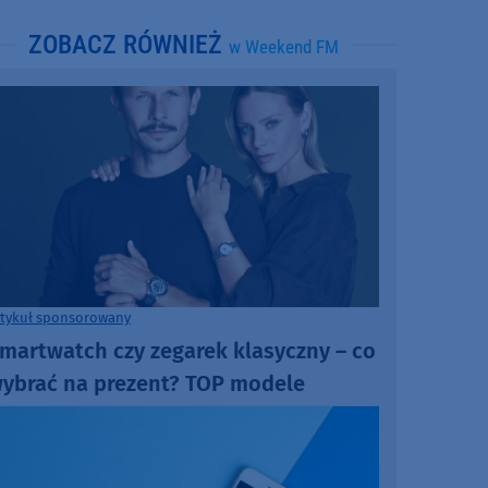
ZOBACZ RÓWNIEŻ
w Weekend FM
rtykuł sponsorowany
martwatch czy zegarek klasyczny – co
ybrać na prezent? TOP modele