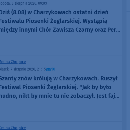
sobota, 8 sierpnia 2026, 09:03
Dziś (8.08) w Charzykowach ostatni dzień
Festiwalu Piosenki Żeglarskiej. Wystąpią
między innymi Chór Zawisza Czarny oraz Perły
i Łotry
Gmina Chojnice
piątek, 7 sierpnia 2026, 21:15
50
Szanty znów królują w Charzykowach. Ruszył
Festiwal Piosenki Żeglarskiej. "Jak by było
nudno, nikt by mnie tu nie zobaczył. Jest fajna
atmosfera, fajna zabawa" (FOTO)
Gmina Chojnice