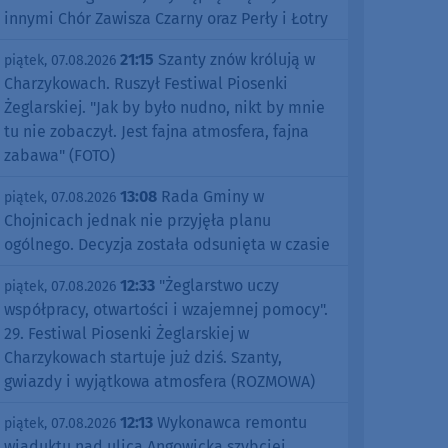
innymi Chór Zawisza Czarny oraz Perły i Łotry
21:15
Szanty znów królują w
piątek, 07.08.2026
Charzykowach. Ruszył Festiwal Piosenki
Żeglarskiej. "Jak by było nudno, nikt by mnie
tu nie zobaczył. Jest fajna atmosfera, fajna
zabawa" (FOTO)
13:08
Rada Gminy w
piątek, 07.08.2026
Chojnicach jednak nie przyjęła planu
ogólnego. Decyzja została odsunięta w czasie
12:33
"Żeglarstwo uczy
piątek, 07.08.2026
współpracy, otwartości i wzajemnej pomocy".
29. Festiwal Piosenki Żeglarskiej w
Charzykowach startuje już dziś. Szanty,
gwiazdy i wyjątkowa atmosfera (ROZMOWA)
12:13
Wykonawca remontu
piątek, 07.08.2026
wiaduktu nad ulicą Angowicką szybciej