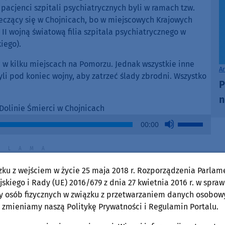
 pacjenci szpitali psychiatrycznych byli w ramach tzw.
leczący się w Chojnicach, bo w miejscowych Krajowych
I wojną światową filia szpitala psychiatrycznego w
iego).
i w kilku miejscach na Pomorzu. Jednak wszystkie inne
A
li pod koniec wojny, aby zatrzeć ślady zbrodni. Wszystko
P
n
 Dolinie Śmierci w Chojnicach
Use
00:00
Up/Down
Arrow
keys
to
zku z wejściem w życie 25 maja 2018 r. Rozporządzenia Parlam
increase
skiego i Rady (UE) 2016/679 z dnia 27 kwietnia 2016 r. w spraw
or
y osób fizycznych w związku z przetwarzaniem danych osobow
decrease
 zmieniamy naszą Politykę Prywatności i Regulamin Portalu.
volume.