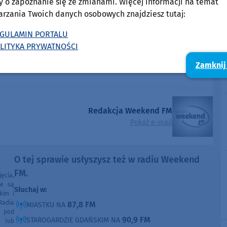
y o zapoznanie się ze zmianami. Więcej informacji na temat
arzania Twoich danych osobowych znajdziesz tutaj:
GULAMIN PORTALU
LITYKA PRYWATNOŚCI
Zamknij
Redakcja Weekend FM
Pokaż e-mail
O tej sprawie usłyszysz też w radiu Weekend
FM.
ęcia,
ne są
Słuchaj w:
kim i
Radia
87,8 FM
MIASTKU NA
e pod
90,9 FM
STAROGARDZIE GDAŃSKIM NA
e lub