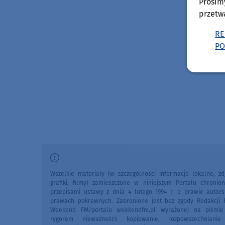
Prosim
przetw
RE
PO
Wszelkie materiały (w szczególności informacje lokalne, zdj
grafiki, filmy) zamieszczone w niniejszym Portalu chronio
przepisami ustawy z dnia 4 lutego 1994 r. o prawie autors
prawach pokrewnych. Zabronione jest bez zgody Redakcji 
Weekend FM/portalu weekendfm.pl wyrażonej na piśmi
rygorem nieważności: kopiowanie, rozpowszechniani