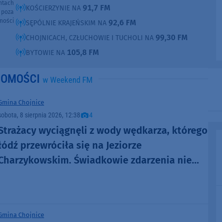
ntach
91,7 FM
KOŚCIERZYNIE NA
poza
ności
92,6 FM
SĘPÓLNIE KRAJEŃSKIM NA
99,30 FM
CHOJNICACH, CZŁUCHOWIE I TUCHOLI NA
105,8 FM
BYTOWIE NA
DOMOŚCI
w Weekend FM
Gmina Chojnice
sobota, 8 sierpnia 2026, 12:38
4
Strażacy wyciągnęli z wody wędkarza, którego
łódź przewróciła się na Jeziorze
Charzykowskim. Świadkowie zdarzenia nie
ruszyli z pomocą (FOTO)
Gmina Chojnice