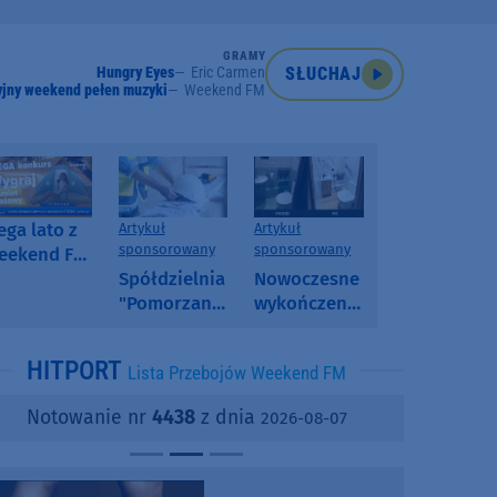
GRAMY
Hungry Eyes
Eric Carmen
SŁUCHAJ
jny weekend pełen muzyki
Weekend FM
ga lato z
Artykuł
Artykuł
sponsorowany
sponsorowany
eekend FM
 poranny
Spółdzielnia
Nowoczesne
onkurs w
"Pomorzanka"
wykończenia
eekend FM
w
ścian.
Człuchowie
Dlaczego
HITPORT
Lista Przebojów Weekend FM
informuje o
SPC, WPC i
przetargach
fornir
Notowanie nr
4438
z dnia
2026-08-07
i ofertach
kamienny
najmu
zyskują na
popularności?