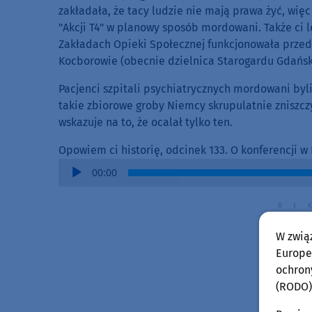
zakładała, że tacy ludzie nie mają prawa żyć, więc
"Akcji T4" w planowy sposób mordowani. Także ci 
Zakładach Opieki Społecznej funkcjonowała przed I
Kocborowie (obecnie dzielnica Starogardu Gdańsk
Pacjenci szpitali psychiatrycznych mordowani byl
takie zbiorowe groby Niemcy skrupulatnie zniszczy
wskazuje na to, że ocalał tylko ten.
Opowiem ci historię, odcinek 133. O konferencji w
Audio
00:00
Player
W zwią
Europej
ochron
(RODO)