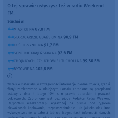
O tej sprawie usłyszysz też w radiu Weekend
FM.
Słuchaj w:
87,8 FM
MIASTKU NA
90,9 FM
STAROGARDZIE GDAŃSKIM NA
91,7 FM
KOŚCIERZYNIE NA
92,6 FM
SĘPÓLNIE KRAJEŃSKIM NA
99,30 FM
CHOJNICACH, CZŁUCHOWIE I TUCHOLI NA
105,8 FM
BYTOWIE NA
Wszelkie materiały (w szczególności informacje lokalne, zdjęcia, grafiki,
filmy) zamieszczone w niniejszym Portalu chronione są przepisami
ustawy z dnia 4 lutego 1994 r. o prawie autorskim i prawach
pokrewnych. Zabronione jest bez zgody Redakcji Radia Weekend
FM/portalu weekendfm.pl wyrażonej na piśmie pod rygorem
nieważności: kopiowanie, rozpowszechnianie lub jakiekolwiek inne
wykorzystywanie w całości lub we fragmentach informacji, danych,
materiałów lub innych treści poza przewidzianymi przez przepisy prawa