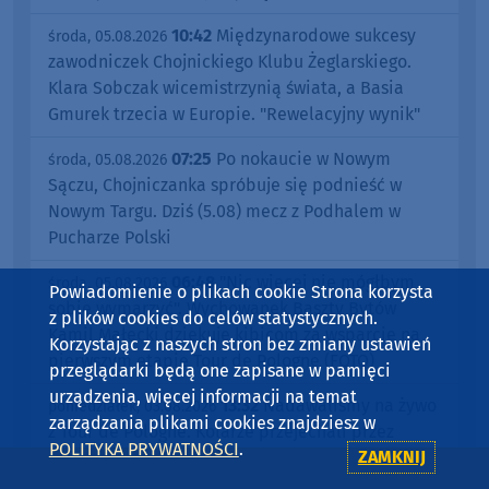
10:42
Międzynarodowe sukcesy
środa, 05.08.2026
zawodniczek Chojnickiego Klubu Żeglarskiego.
Klara Sobczak wicemistrzynią świata, a Basia
Gmurek trzecia w Europie. "Rewelacyjny wynik"
07:25
Po nokaucie w Nowym
środa, 05.08.2026
Sączu, Chojniczanka spróbuje się podnieść w
Nowym Targu. Dziś (5.08) mecz z Podhalem w
Pucharze Polski
06:48
"Nic więcej nie mógłbym
środa, 05.08.2026
Powiadomienie o plikach cookie Strona korzysta
sobie wymarzyć". Wychowanek Baszty Bytów
z plików cookies do celów statystycznych.
Kamil Małecki dziękuje kibicom za wsparcie na
Korzystając z naszych stron bez zmiany ustawień
pierwszym etapie Tour de Pologne (FOTO)
przeglądarki będą one zapisane w pamięci
urządzenia, więcej informacji na temat
13:32
Nadawaliśmy na żywo
poniedziałek, 03.08.2026
zarządzania plikami cookies znajdziesz w
z Tour de Pologne. Kolarze przejechali przez
POLITYKA PRYWATNOŚCI
.
ZAMKNIJ
powiat bytowski. Sprawdzaliśmy jak na wyścig
oczekiwali w Bytowie i Kołczygłowach. "Cały