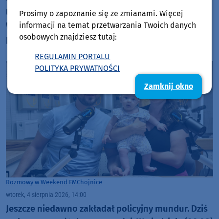
Ułańskie dziedzictwo utrwalone na ścianie szkoły.
Prosimy o zapoznanie się ze zmianami. Więcej
informacji na temat przetwarzania Twoich danych
W Nowej Cerkwi w gminie Chojnice powstał
osobowych znajdziesz tutaj:
patriotyczny mural
REGULAMIN PORTALU
POLITYKA PRYWATNOŚCI
Zamknij okno
Rozmowy w Weekend FM
Chojnice
wtorek, 4 sierpnia 2026, 14:00
Jeszcze niedawno zakładał policyjny mundur. Dziś