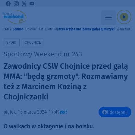
London
Bovska Feat. Piotr Rogucki
Wakacyjna noc pełna gwiazd/muzyki
Weekend F
GRAMY
SPORT
CHOJNICE
Sportowy Weekend nr 243
Zawodnicy CSW Chojnice przed galą
MMA: "będą grzmoty". Rozmawiamy
też z Marcinem Koziną z
Chojniczanki
piątek, 15 marca 2024, 17:49
5
Udostępnij
O walkach w oktagonie i na boisku.