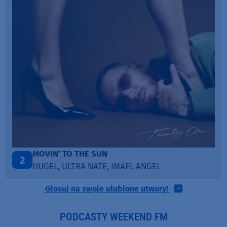
ITEPE ITEDE
3
SANAH
Głosuj na swoje ulubione utwory!
PODCASTY WEEKEND FM