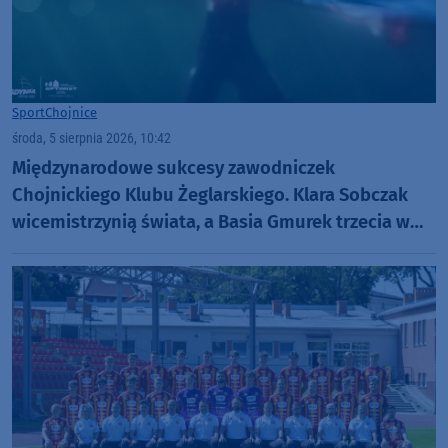
Sport
Chojnice
środa, 5 sierpnia 2026, 10:42
Międzynarodowe sukcesy zawodniczek
Chojnickiego Klubu Żeglarskiego. Klara Sobczak
wicemistrzynią świata, a Basia Gmurek trzecia w
Europie. "Rewelacyjny wynik"