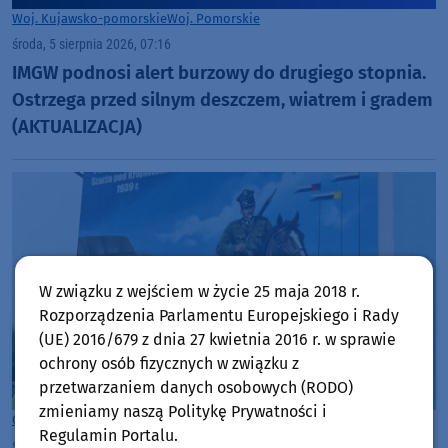
Woj. Kujawsko-pomorskie
Woj. Pomorskie
środa, 5 sierpnia 2026, 07:16
IMGW podnosi alert burzowy do drugiego stopnia.
Ostrzega przed silnym deszczem, wiatrem i gradem
(AKTUALIZACJA)
W związku z wejściem w życie 25 maja 2018 r.
Rozporządzenia Parlamentu Europejskiego i Rady
(UE) 2016/679 z dnia 27 kwietnia 2016 r. w sprawie
ochrony osób fizycznych w związku z
przetwarzaniem danych osobowych (RODO)
zmieniamy naszą Politykę Prywatności i
Gmina Chojnice
Regulamin Portalu.
środa, 5 sierpnia 2026, 06:57