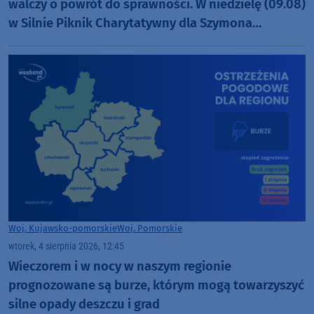
walczy o powrót do sprawności. W niedzielę (09.08)
w Silnie Piknik Charytatywny dla Szymona
Golińskiego z Chojnic (ROZMOWA)
Woj. Kujawsko-pomorskie
Woj. Pomorskie
wtorek, 4 sierpnia 2026, 12:45
Wieczorem i w nocy w naszym regionie
prognozowane są burze, którym mogą towarzyszyć
silne opady deszczu i grad