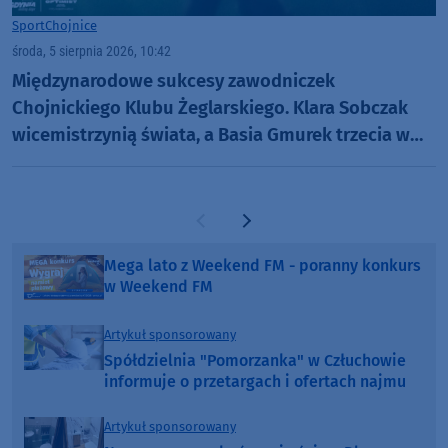
Sport
Chojnice
środa, 5 sierpnia 2026, 10:42
Międzynarodowe sukcesy zawodniczek
Chojnickiego Klubu Żeglarskiego. Klara Sobczak
wicemistrzynią świata, a Basia Gmurek trzecia w
Europie. "Rewelacyjny wynik"
Poprzednia strona
Następna strona
Mega lato z Weekend FM - poranny konkurs
w Weekend FM
Artykuł sponsorowany
Spółdzielnia "Pomorzanka" w Człuchowie
informuje o przetargach i ofertach najmu
Artykuł sponsorowany