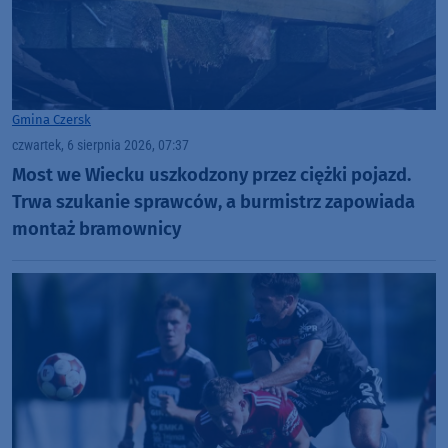
Gmina Czersk
czwartek, 6 sierpnia 2026, 07:37
Most we Wiecku uszkodzony przez ciężki pojazd.
Trwa szukanie sprawców, a burmistrz zapowiada
montaż bramownicy