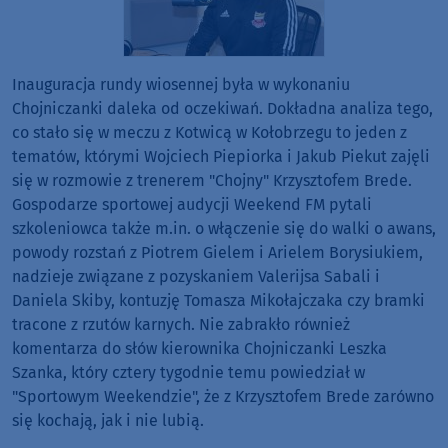
Inauguracja rundy wiosennej była w wykonaniu
Chojniczanki daleka od oczekiwań. Dokładna analiza tego,
co stało się w meczu z Kotwicą w Kołobrzegu to jeden z
tematów, którymi Wojciech Piepiorka i Jakub Piekut zajęli
się w rozmowie z trenerem "Chojny" Krzysztofem Brede.
Gospodarze sportowej audycji Weekend FM pytali
szkoleniowca także m.in. o włączenie się do walki o awans,
powody rozstań z Piotrem Gielem i Arielem Borysiukiem,
nadzieje związane z pozyskaniem Valerijsa Sabali i
Daniela Skiby, kontuzję Tomasza Mikołajczaka czy bramki
tracone z rzutów karnych. Nie zabrakło również
komentarza do słów kierownika Chojniczanki Leszka
Szanka, który cztery tygodnie temu powiedział w
"Sportowym Weekendzie", że z Krzysztofem Brede zarówno
się kochają, jak i nie lubią.