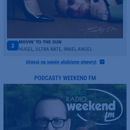
LEGENDARY LOVERS (SAVE ME)
3
KATY PERRY & CHIEF KEEF
Głosuj na swoje ulubione utwory!
PODCASTY WEEKEND FM