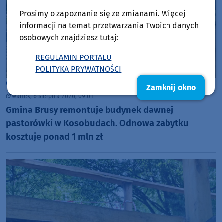
Prosimy o zapoznanie się ze zmianami. Więcej
informacji na temat przetwarzania Twoich danych
osobowych znajdziesz tutaj:
REGULAMIN PORTALU
POLITYKA PRYWATNOŚCI
Gmina Brusy
Zamknij okno
czwartek, 6 sierpnia 2026, 09:01
Gmina Brusy remontuje budynek dawnej
pastorówki w Kosobudach. Odnowa zabytku
kosztuje ponad 1 mln zł