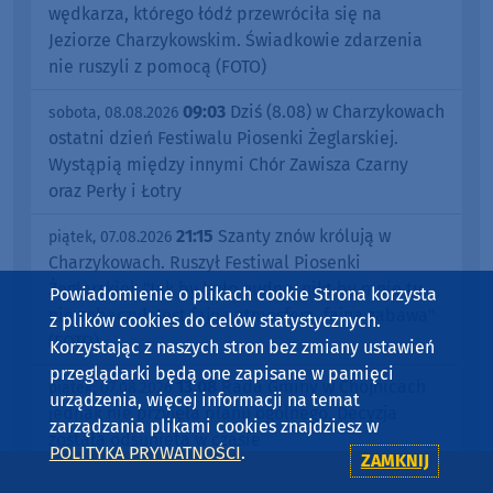
wędkarza, którego łódź przewróciła się na
Jeziorze Charzykowskim. Świadkowie zdarzenia
nie ruszyli z pomocą (FOTO)
09:03
Dziś (8.08) w Charzykowach
sobota, 08.08.2026
ostatni dzień Festiwalu Piosenki Żeglarskiej.
Wystąpią między innymi Chór Zawisza Czarny
oraz Perły i Łotry
21:15
Szanty znów królują w
piątek, 07.08.2026
Charzykowach. Ruszył Festiwal Piosenki
Żeglarskiej. "Jak by było nudno, nikt by mnie tu
Powiadomienie o plikach cookie Strona korzysta
nie zobaczył. Jest fajna atmosfera, fajna zabawa"
z plików cookies do celów statystycznych.
(FOTO)
Korzystając z naszych stron bez zmiany ustawień
przeglądarki będą one zapisane w pamięci
13:08
Rada Gminy w Chojnicach
piątek, 07.08.2026
urządzenia, więcej informacji na temat
jednak nie przyjęła planu ogólnego. Decyzja
zarządzania plikami cookies znajdziesz w
została odsunięta w czasie
POLITYKA PRYWATNOŚCI
.
ZAMKNIJ
12:33
"Żeglarstwo uczy
piątek, 07.08.2026