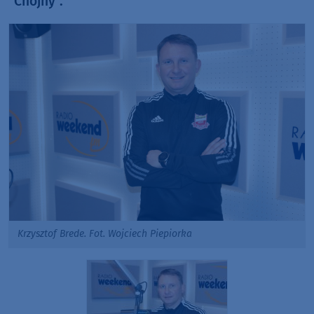
"Chojny".
Krzysztof Brede. Fot. Wojciech Piepiorka