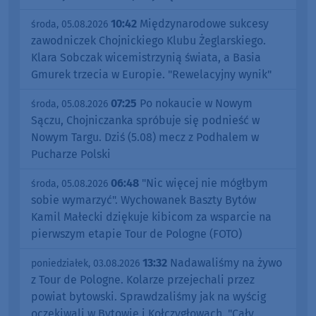
10:42
Międzynarodowe sukcesy
środa, 05.08.2026
zawodniczek Chojnickiego Klubu Żeglarskiego.
Klara Sobczak wicemistrzynią świata, a Basia
Gmurek trzecia w Europie. "Rewelacyjny wynik"
07:25
Po nokaucie w Nowym
środa, 05.08.2026
Sączu, Chojniczanka spróbuje się podnieść w
Nowym Targu. Dziś (5.08) mecz z Podhalem w
Pucharze Polski
06:48
"Nic więcej nie mógłbym
środa, 05.08.2026
sobie wymarzyć". Wychowanek Baszty Bytów
Kamil Małecki dziękuje kibicom za wsparcie na
pierwszym etapie Tour de Pologne (FOTO)
13:32
Nadawaliśmy na żywo
poniedziałek, 03.08.2026
z Tour de Pologne. Kolarze przejechali przez
powiat bytowski. Sprawdzaliśmy jak na wyścig
oczekiwali w Bytowie i Kołczygłowach. "Cały