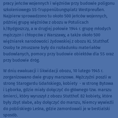
pracy jeńców wojennych i więźniów przy budowie poligonu
szkoleniowego SS-Truppenübungsplatz Westpreußen.
Najpierw sprowadzono tu około 500 jeńców wojennych,
później grupę więźniów z obozu w Potulicach
k/Bydgoszczy, a w drugiej połowie 1944 r. grupę młodych
mężczyzn i chłopców z Warszawy, a także około 500
więźniarek narodowości żydowskiej z obozu KL Stutthof.
Osoby te zmuszane były do rozładunku materiałów
budowlanych, pomocy przy budowie obiektów dla SS oraz
przy budowie dróg.
W dniu ewakuacji i likwidacji obozu, 10 lutego 1945 r.
zorganizowano dwie grupy marszowe. Mężczyźni poszli w
stronę Starogardu Gdańskiego, kobiety - w stronę Bytowa
i Lęborka, gdzie miały dołączyć do głównego tzw. marszu
śmierci, który wyruszył z obozu Stutthof. 82 kobiety, które
były zbyt słabe, aby dołączyć do marszu, Niemcy wywieźli
do pobliskiego Leśna, gdzie zamordowali je w bestialski
sposób.