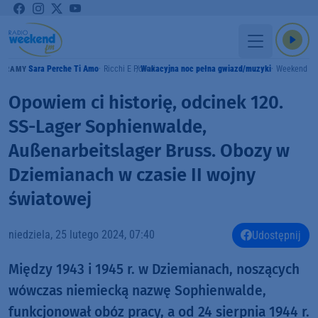
Sara Perche Ti Amo
Ricchi E Poveri
Wakacyjna noc pełna gwiazd/muzyki
Weekend F
GRAMY
Opowiem ci historię, odcinek 120.
SS-Lager Sophienwalde,
Außenarbeitslager Bruss. Obozy w
Dziemianach w czasie II wojny
światowej
niedziela, 25 lutego 2024, 07:40
Udostępnij
Między 1943 i 1945 r. w Dziemianach, noszących
wówczas niemiecką nazwę Sophienwalde,
funkcjonował obóz pracy, a od 24 sierpnia 1944 r.