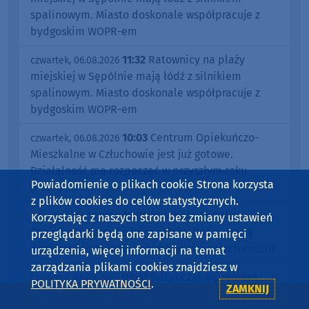
spalinowym. Miasto doskonale współpracuje z
bydgoskim WOPR-em
11:32
Ratownicy na plaży
czwartek, 06.08.2026
miejskiej w Sępólnie mają łódź z silnikiem
spalinowym. Miasto doskonale współpracuje z
bydgoskim WOPR-em
10:03
Centrum Opiekuńczo-
czwartek, 06.08.2026
Mieszkalne w Człuchowie jest już gotowe.
Działalność ma rozpocząć w przyszłym roku
Powiadomienie o plikach cookie Strona korzysta
(FOTO)
z plików cookies do celów statystycznych.
10:00
W sobotę (8.08) w
czwartek, 06.08.2026
Korzystając z naszych stron bez zmiany ustawień
Chojnicach Targi Rodzinne Baby Boom. Będą
przeglądarki będą one zapisane w pamięci
porady specjalistów i animacje dla całych rodzin
urządzenia, więcej informacji na temat
zarządzania plikami cookies znajdziesz w
09:41
Rozpoczął się remont
czwartek, 06.08.2026
POLITYKA PRYWATNOŚCI
.
ZAMKNIJ
drogi wojewódzkiej numer 241 między