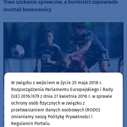
Trwa szukanie sprawców, a burmistrz zapowiada
montaż bramownicy
W związku z wejściem w życie 25 maja 2018 r.
Rozporządzenia Parlamentu Europejskiego i Rady
Sport
Chojnice
(UE) 2016/679 z dnia 27 kwietnia 2016 r. w sprawie
środa, 5 sierpnia 2026, 19:15
ochrony osób fizycznych w związku z
Koszmar Chojniczanki trwa. Odpadła z Pucharu
przetwarzaniem danych osobowych (RODO)
Polski już w pierwszym meczu. Przegrała z
zmieniamy naszą Politykę Prywatności i
Podhalem Nowy Targ 0:2. "Jesteśmy w totalnym
Regulamin Portalu.