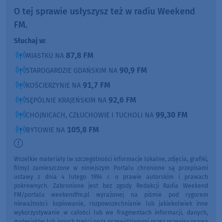
O tej sprawie usłyszysz też w radiu Weekend
FM.
Słuchaj w:
87,8 FM
MIASTKU NA
90,9 FM
STAROGARDZIE GDAŃSKIM NA
91,7 FM
KOŚCIERZYNIE NA
92,6 FM
SĘPÓLNIE KRAJEŃSKIM NA
99,30 FM
CHOJNICACH, CZŁUCHOWIE I TUCHOLI NA
105,8 FM
BYTOWIE NA
Wszelkie materiały (w szczególności informacje lokalne, zdjęcia, grafiki,
filmy) zamieszczone w niniejszym Portalu chronione są przepisami
ustawy z dnia 4 lutego 1994 r. o prawie autorskim i prawach
pokrewnych. Zabronione jest bez zgody Redakcji Radia Weekend
FM/portalu weekendfm.pl wyrażonej na piśmie pod rygorem
nieważności: kopiowanie, rozpowszechnianie lub jakiekolwiek inne
wykorzystywanie w całości lub we fragmentach informacji, danych,
materiałów lub innych treści poza przewidzianymi przez przepisy prawa