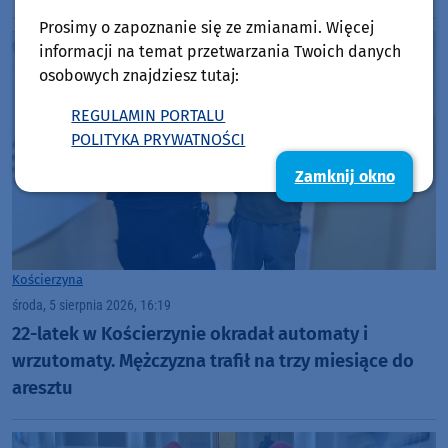
dołku. Czujemy się fatalnie"
Prosimy o zapoznanie się ze zmianami. Więcej
informacji na temat przetwarzania Twoich danych
osobowych znajdziesz tutaj:
REGULAMIN PORTALU
POLITYKA PRYWATNOŚCI
Zamknij okno
Kościerzyna
środa, 5 sierpnia 2026, 16:19
22-latek w Kościerzynie okradał automaty i
wrzutomaty. Mężczyzna trafił na trzy miesiące do
aresztu