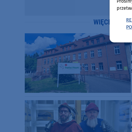
Prosim
przetw
RE
WIĘCEJ WIA
PO