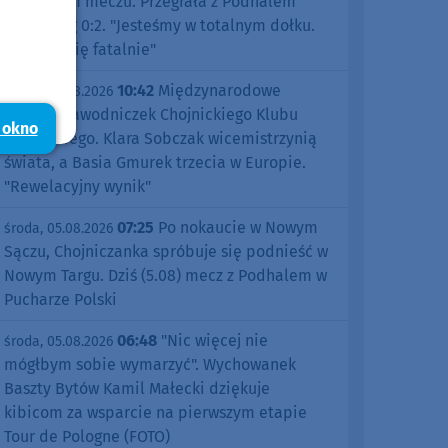
pierwszym meczu. Przegrała z Podhalem
Nowy Targ 0:2. "Jesteśmy w totalnym dołku.
Czujemy się fatalnie"
10:42
Międzynarodowe
środa, 05.08.2026
sukcesy zawodniczek Chojnickiego Klubu
 okno
Żeglarskiego. Klara Sobczak wicemistrzynią
świata, a Basia Gmurek trzecia w Europie.
"Rewelacyjny wynik"
07:25
Po nokaucie w Nowym
środa, 05.08.2026
Sączu, Chojniczanka spróbuje się podnieść w
Nowym Targu. Dziś (5.08) mecz z Podhalem w
Pucharze Polski
06:48
"Nic więcej nie
środa, 05.08.2026
mógłbym sobie wymarzyć". Wychowanek
Baszty Bytów Kamil Małecki dziękuje
kibicom za wsparcie na pierwszym etapie
Tour de Pologne (FOTO)