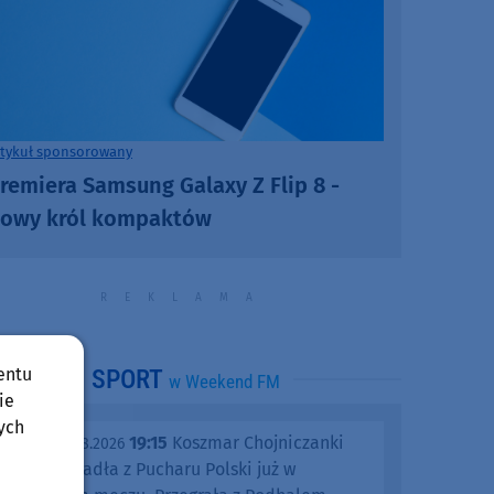
rtykuł sponsorowany
remiera Samsung Galaxy Z Flip 8 -
owy król kompaktów
entu
SPORT
w Weekend FM
ie
ych
19:15
Koszmar Chojniczanki
środa, 05.08.2026
trwa. Odpadła z Pucharu Polski już w