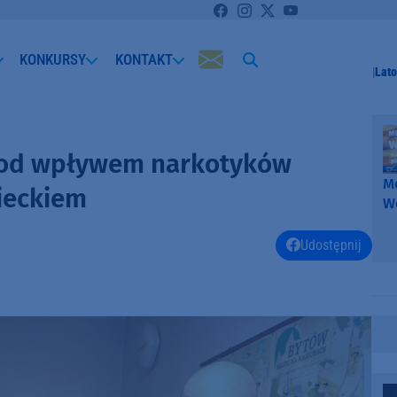
KONKURSY
KONTAKT
Lato
pod wpływem narkotyków
Me
ieckiem
W
-
k
Udostępnij
W