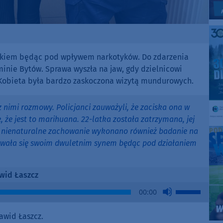
eckiem będąc pod wpływem narkotyków. Do zdarzenia
gminie Bytów. Sprawa wyszła na jaw, gdy dzielnicowi
. Kobieta była bardzo zaskoczona wizytą mundurowych.
 nimi rozmowy. Policjanci zauważyli, że zaciska ona w
, że jest to marihuana. 22-latka została zatrzymana, jej
na nienaturalne zachowanie wykonano również badanie na
kowała się swoim dwuletnim synem będąc pod działaniem
wid Łaszcz
Use
00:00
Up/Down
Arrow
awid Łaszcz.