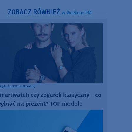
ZOBACZ RÓWNIEŻ
w Weekend FM
rtykuł sponsorowany
martwatch czy zegarek klasyczny – co
ybrać na prezent? TOP modele