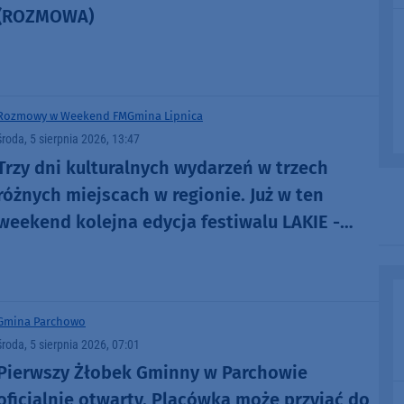
(ROZMOWA)
Rozmowy w Weekend FM
Gmina Lipnica
środa, 5 sierpnia 2026, 13:47
Trzy dni kulturalnych wydarzeń w trzech
różnych miejscach w regionie. Już w ten
weekend kolejna edycja festiwalu LAKIE -
ŁĄCZE (ROZMOWA)
Gmina Parchowo
środa, 5 sierpnia 2026, 07:01
Pierwszy Żłobek Gminny w Parchowie
oficjalnie otwarty. Placówka może przyjąć do