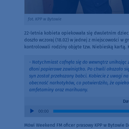
fot. KPP w Bytowie
22-letnia kobieta opiekowała się dwuletnim dzi
doszło wczoraj (18.02) w jednej z miejscowości w 
kontrolowali rodziny objęte tzw. Niebieską kartą
- Natychmiast cofnęła się do wewnątrz unikając z
dłoni papierowe zawiniątko. Po chwili okazało się
syn został przekazany babci. Kobiecie z uwagi 
obecność narkotyków, co potwierdziło, że opie
amfetaminy oraz marihuany.
Da
Audio
00:00
Player
Mówi Weekend FM oficer prasowy KPP w Bytowie D