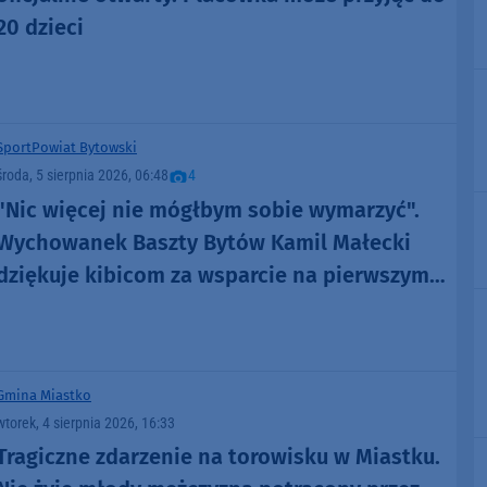
20 dzieci
Sport
Powiat Bytowski
środa, 5 sierpnia 2026, 06:48
4
"Nic więcej nie mógłbym sobie wymarzyć".
Wychowanek Baszty Bytów Kamil Małecki
dziękuje kibicom za wsparcie na pierwszym
etapie Tour de Pologne (FOTO)
Gmina Miastko
wtorek, 4 sierpnia 2026, 16:33
Tragiczne zdarzenie na torowisku w Miastku.