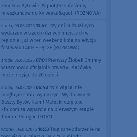
zamek w Bytowie. &quot;Przeniesiemy
mieszkańców do XV wieku&quot; (ROZMOWA)
13:47
Trzy dni kulturalnych
środa, 05.08.2026
wydarzeń w trzech różnych miejscach w
regionie. Już w ten weekend kolejna edycja
festiwalu LAKIE - ŁĄCZE (ROZMOWA)
07:01
Pierwszy Żłobek Gminny
środa, 05.08.2026
w Parchowie oficjalnie otwarty. Placówka
może przyjąć do 20 dzieci
06:48
"Nic więcej nie
środa, 05.08.2026
mógłbym sobie wymarzyć". Wychowanek
Baszty Bytów Kamil Małecki dziękuje
kibicom za wsparcie na pierwszym etapie
Tour de Pologne (FOTO)
16:33
Tragiczne zdarzenie na
wtorek, 04.08.2026
torowisku w Miastku. Nie żyje młody