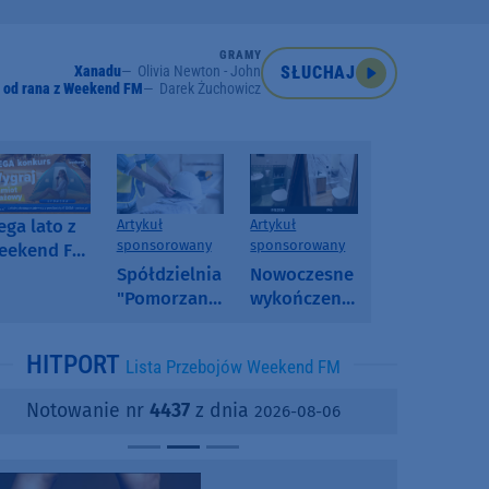
GRAMY
Xanadu
Olivia Newton - John
SŁUCHAJ
 od rana z Weekend FM
Darek Żuchowicz
ga lato z
Artykuł
Artykuł
sponsorowany
sponsorowany
eekend FM
 poranny
Spółdzielnia
Nowoczesne
onkurs w
"Pomorzanka"
wykończenia
eekend FM
w
ścian.
Człuchowie
Dlaczego
HITPORT
Lista Przebojów Weekend FM
informuje o
SPC, WPC i
przetargach
fornir
Notowanie nr
4437
z dnia
2026-08-06
i ofertach
kamienny
najmu
zyskują na
popularności?