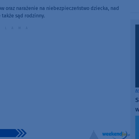
keys
to
w oraz narażenie na niebezpieczeństwo dziecka, nad
increase
 także sąd rodzinny.
or
decrease
volume.
A
S
w