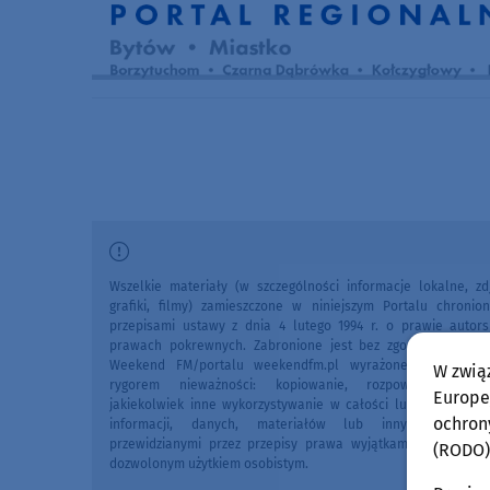
Wszelkie materiały (w szczególności informacje lokalne, zdj
grafiki, filmy) zamieszczone w niniejszym Portalu chronio
przepisami ustawy z dnia 4 lutego 1994 r. o prawie autors
prawach pokrewnych. Zabronione jest bez zgody Redakcji 
Weekend FM/portalu weekendfm.pl wyrażonej na piśmi
W zwią
rygorem nieważności: kopiowanie, rozpowszechniani
Europej
jakiekolwiek inne wykorzystywanie w całości lub we fragme
ochron
informacji, danych, materiałów lub innych treści 
przewidzianymi przez przepisy prawa wyjątkami, w szczegól
(RODO)
dozwolonym użytkiem osobistym.