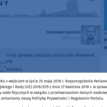
Stanisław Kamiński
A
Pokaż e-mail
P
n
O tej sprawie usłyszysz też w radiu Weekend
FM.
ęcia,
ne są
Słuchaj w:
kim i
Radia
87,8 FM
MIASTKU NA
e pod
zku z wejściem w życie 25 maja 2018 r. Rozporządzenia Parlam
90,9 FM
STAROGARDZIE GDAŃSKIM NA
e lub
skiego i Rady (UE) 2016/679 z dnia 27 kwietnia 2016 r. w spraw
ntach
91,7 FM
KOŚCIERZYNIE NA
y osób fizycznych w związku z przetwarzaniem danych osobow
poza
ności
92,6 FM
SĘPÓLNIE KRAJEŃSKIM NA
 zmieniamy naszą Politykę Prywatności i Regulamin Portalu.
99,30 FM
CHOJNICACH, CZŁUCHOWIE I TUCHOLI NA