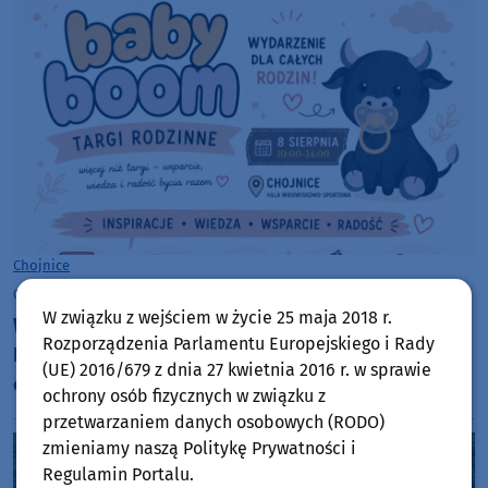
Chojnice
czwartek, 6 sierpnia 2026, 10:00
W związku z wejściem w życie 25 maja 2018 r.
W sobotę (8.08) w Chojnicach Targi Rodzinne Baby
Rozporządzenia Parlamentu Europejskiego i Rady
Boom. Będą porady specjalistów i animacje dla
(UE) 2016/679 z dnia 27 kwietnia 2016 r. w sprawie
całych rodzin
ochrony osób fizycznych w związku z
przetwarzaniem danych osobowych (RODO)
zmieniamy naszą Politykę Prywatności i
Regulamin Portalu.