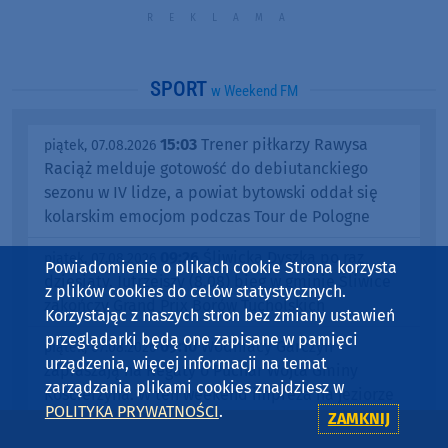
SPORT
w Weekend FM
15:03
Trener piłkarzy Rawysa
piątek, 07.08.2026
Raciąż melduje gotowość do debiutanckiego
sezonu w IV lidze, a powiat bytowski oddał się
kolarskim emocjom podczas Tour de Pologne
09:26
Śliwicka Dyszka po raz
piątek, 07.08.2026
Powiadomienie o plikach cookie Strona korzysta
dziesiąty. Jutrzejszy (8.08) bieg w gminie Śliwice
z plików cookies do celów statystycznych.
zakończy Grand Prix Borów Tucholskich
Korzystając z naszych stron bez zmiany ustawień
przeglądarki będą one zapisane w pamięci
09:10
Wodniacy Garczyn
piątek, 07.08.2026
urządzenia, więcej informacji na temat
zapraszają na Regaty o Puchar Wójta Gminy
zarządzania plikami cookies znajdziesz w
Kościerzyna. W ten weekend impreza na jeziorze
POLITYKA PRYWATNOŚCI
.
ZAMKNIJ
Wdzydze