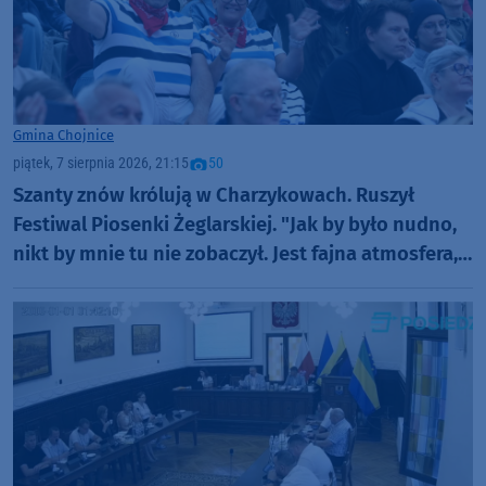
Gmina Chojnice
piątek, 7 sierpnia 2026, 21:15
50
Szanty znów królują w Charzykowach. Ruszył
Festiwal Piosenki Żeglarskiej. "Jak by było nudno,
nikt by mnie tu nie zobaczył. Jest fajna atmosfera,
fajna zabawa" (FOTO)