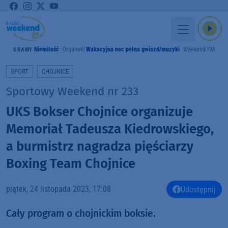
Niemiłość
Organek
Wakacyjna noc pełna gwiazd/muzyki
Weekend FM
GRAMY
SPORT
CHOJNICE
Sportowy Weekend nr 233
UKS Bokser Chojnice organizuje
Memoriał Tadeusza Kiedrowskiego,
a burmistrz nagradza pięściarzy
Boxing Team Chojnice
piątek, 24 listopada 2023, 17:08
Udostępnij
Cały program o chojnickim boksie.