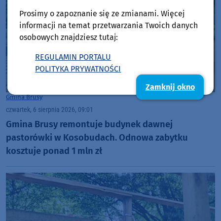
Prosimy o zapoznanie się ze zmianami. Więcej
informacji na temat przetwarzania Twoich danych
osobowych znajdziesz tutaj:
REGULAMIN PORTALU
POLITYKA PRYWATNOŚCI
Zamknij okno
Gmina Brusy
czwartek, 6 sierpnia 2026, 09:01
Gmina Brusy remontuje budynek dawnej
pastorówki w Kosobudach. Odnowa zabytku
kosztuje ponad 1 mln zł