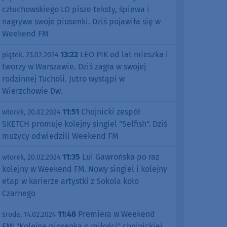
człuchowskiego LO pisze teksty, śpiewa i
nagrywa swoje piosenki. Dziś pojawiła się w
Weekend FM
13:22
LEO PIK od lat mieszka i
piątek, 23.02.2024
tworzy w Warszawie. Dziś zagra w swojej
rodzinnej Tucholi. Jutro wystąpi w
Wierzchowie Dw.
11:51
Chojnicki zespół
wtorek, 20.02.2024
SKETCH promuje kolejny singiel "Selfish". Dziś
muzycy odwiedzili Weekend FM
11:35
Lui Gawrońska po raz
wtorek, 20.02.2024
kolejny w Weekend FM. Nowy singiel i kolejny
etap w karierze artystki z Sokola koło
Czarnego
11:48
Premiera w Weekend
środa, 14.02.2024
FM! "Kolejna piosenka o miłości" chojnickiej