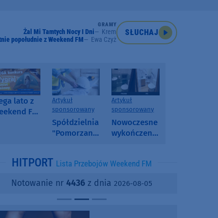
GRAMY
Żal Mi Tamtych Nocy I Dni
Krem
SŁUCHAJ
tnie popołudnie z Weekend FM
Ewa Czyż
ga lato z
Artykuł
Artykuł
sponsorowany
sponsorowany
eekend FM
 poranny
Spółdzielnia
Nowoczesne
onkurs w
"Pomorzanka"
wykończenia
eekend FM
w
ścian.
Człuchowie
Dlaczego
HITPORT
Lista Przebojów Weekend FM
informuje o
SPC, WPC i
przetargach
fornir
Notowanie nr
4436
z dnia
2026-08-05
i ofertach
kamienny
najmu
zyskują na
popularności?