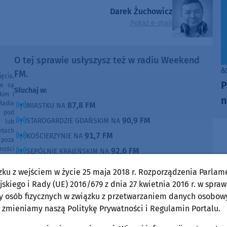
Darek Żuchowicz
Pokaż e-mail
O tej sprawie usłyszysz też w radiu Weekend
A
FM.
ęcia,
P
ne są
Słuchaj w:
kim i
n
Radia
87,8 FM
MIASTKU NA
e pod
90,9 FM
STAROGARDZIE GDAŃSKIM NA
e lub
ntach
91,7 FM
KOŚCIERZYNIE NA
poza
ności
92,6 FM
SĘPÓLNIE KRAJEŃSKIM NA
99,30 FM
CHOJNICACH, CZŁUCHOWIE I TUCHOLI NA
zku z wejściem w życie 25 maja 2018 r. Rozporządzenia Parlam
105,8 FM
BYTOWIE NA
skiego i Rady (UE) 2016/679 z dnia 27 kwietnia 2016 r. w spraw
y osób fizycznych w związku z przetwarzaniem danych osobow
DOMOŚCI
 zmieniamy naszą Politykę Prywatności i Regulamin Portalu.
w Weekend FM