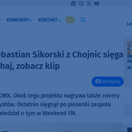
KONKURSY
KONTAKT
Le
astian Sikorski z Chojnic sięga
Me
aj, zobacz klip
W
-
k
Udostępnij
W
OMX. Obok tego projektu nagrywa także covery
ystów. Ostatnio sięgnął po piosenki zespołu
owiedział o tym w Weekend FM.