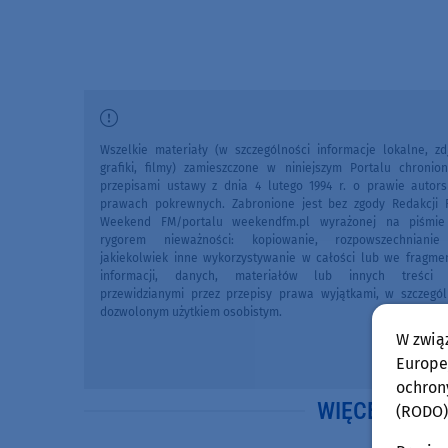
Wszelkie materiały (w szczególności informacje lokalne, zdj
grafiki, filmy) zamieszczone w niniejszym Portalu chronio
przepisami ustawy z dnia 4 lutego 1994 r. o prawie autors
prawach pokrewnych. Zabronione jest bez zgody Redakcji 
Weekend FM/portalu weekendfm.pl wyrażonej na piśmi
rygorem nieważności: kopiowanie, rozpowszechniani
jakiekolwiek inne wykorzystywanie w całości lub we fragme
informacji, danych, materiałów lub innych treści 
przewidzianymi przez przepisy prawa wyjątkami, w szczegól
dozwolonym użytkiem osobistym.
W zwią
Europej
ochron
WIĘCEJ WIA
(RODO)