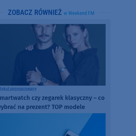
ZOBACZ RÓWNIEŻ
w Weekend FM
rtykuł sponsorowany
martwatch czy zegarek klasyczny – co
ybrać na prezent? TOP modele