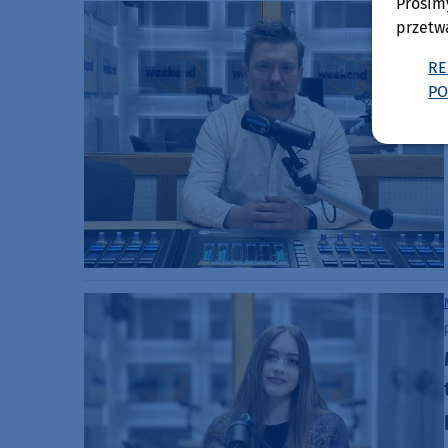
Prosim
przetw
RE
PO