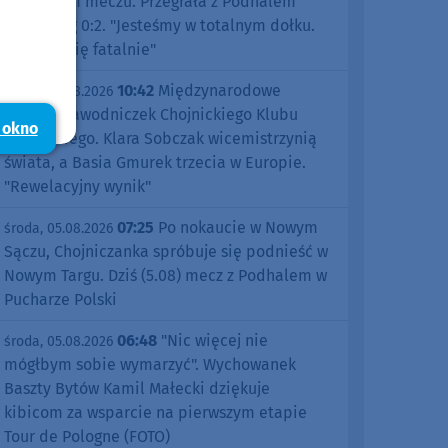
pierwszym meczu. Przegrała z Podhalem
Nowy Targ 0:2. "Jesteśmy w totalnym dołku.
Czujemy się fatalnie"
10:42
Międzynarodowe
środa, 05.08.2026
sukcesy zawodniczek Chojnickiego Klubu
 okno
Żeglarskiego. Klara Sobczak wicemistrzynią
świata, a Basia Gmurek trzecia w Europie.
"Rewelacyjny wynik"
07:25
Po nokaucie w Nowym
środa, 05.08.2026
Sączu, Chojniczanka spróbuje się podnieść w
Nowym Targu. Dziś (5.08) mecz z Podhalem w
Pucharze Polski
06:48
"Nic więcej nie
środa, 05.08.2026
mógłbym sobie wymarzyć". Wychowanek
Baszty Bytów Kamil Małecki dziękuje
kibicom za wsparcie na pierwszym etapie
Tour de Pologne (FOTO)