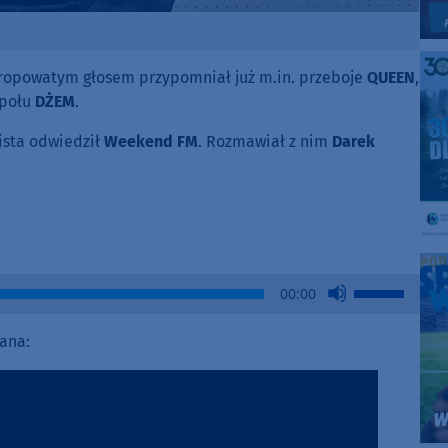
ropowatym głosem przypomniał już m.in. przeboje
QUEEN
,
społu
DŻEM
.
sta odwiedził
Weekend FM
. Rozmawiał z nim
Darek
Use
00:00
Up/Down
Arrow
iana:
keys
to
increase
or