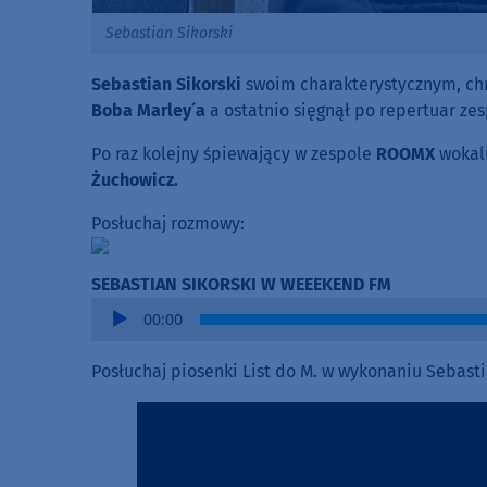
Sebastian Sikorski
Sebastian Sikorski
swoim charakterystycznym, ch
Boba Marley´a
a ostatnio sięgnął po repertuar ze
Po raz kolejny śpiewający w zespole
ROOMX
wokali
Żuchowicz.
Posłuchaj rozmowy:
SEBASTIAN SIKORSKI W WEEEKEND FM
Audio
00:00
Player
Posłuchaj piosenki List do M. w wykonaniu Sebast