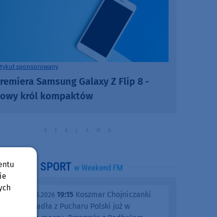
rtykuł sponsorowany
remiera Samsung Galaxy Z Flip 8 -
owy król kompaktów
entu
SPORT
w Weekend FM
ie
ych
19:15
Koszmar Chojniczanki
środa, 05.08.2026
trwa. Odpadła z Pucharu Polski już w