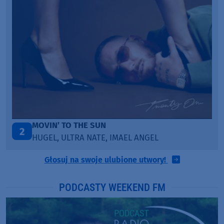
TAŃCZ!
3
BLETKA
Głosuj na swoje ulubione utwory!
PODCASTY WEEKEND FM