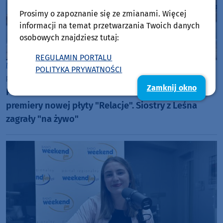
Prosimy o zapoznanie się ze zmianami. Więcej
informacji na temat przetwarzania Twoich danych
osobowych znajdziesz tutaj:
REGULAMIN PORTALU
Muzyka
Muzyka
POLITYKA PRYWATNOŚCI
piątek, 27 października 2023, 15:42
Zamknij okno
PIERWIASTEK Z TRZECH w Weekend FM w dniu
premiery nowej płyty "Relacje". Siostry z Leśna
zagrały "na żywo"