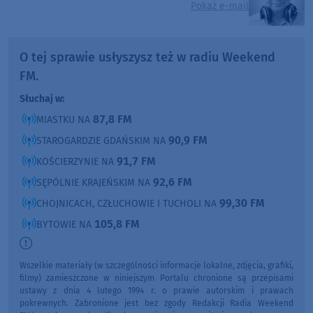
Pokaż e-mail
O tej sprawie usłyszysz też w radiu Weekend
FM.
Słuchaj w:
87,8 FM
MIASTKU NA
90,9 FM
STAROGARDZIE GDAŃSKIM NA
91,7 FM
KOŚCIERZYNIE NA
92,6 FM
SĘPÓLNIE KRAJEŃSKIM NA
99,30 FM
CHOJNICACH, CZŁUCHOWIE I TUCHOLI NA
105,8 FM
BYTOWIE NA
Wszelkie materiały (w szczególności informacje lokalne, zdjęcia, grafiki,
filmy) zamieszczone w niniejszym Portalu chronione są przepisami
ustawy z dnia 4 lutego 1994 r. o prawie autorskim i prawach
pokrewnych. Zabronione jest bez zgody Redakcji Radia Weekend