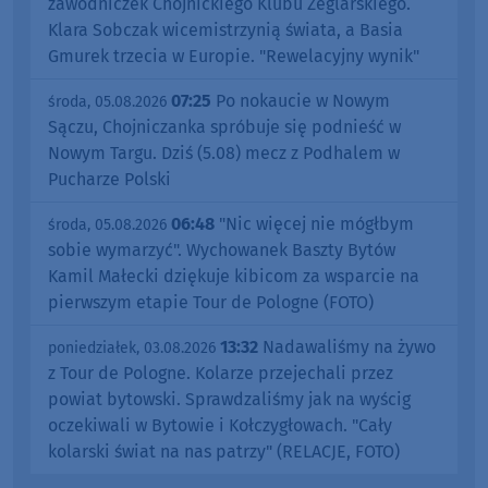
zawodniczek Chojnickiego Klubu Żeglarskiego.
Klara Sobczak wicemistrzynią świata, a Basia
Gmurek trzecia w Europie. "Rewelacyjny wynik"
07:25
Po nokaucie w Nowym
środa, 05.08.2026
Sączu, Chojniczanka spróbuje się podnieść w
Nowym Targu. Dziś (5.08) mecz z Podhalem w
Pucharze Polski
06:48
"Nic więcej nie mógłbym
środa, 05.08.2026
sobie wymarzyć". Wychowanek Baszty Bytów
Kamil Małecki dziękuje kibicom za wsparcie na
pierwszym etapie Tour de Pologne (FOTO)
13:32
Nadawaliśmy na żywo
poniedziałek, 03.08.2026
z Tour de Pologne. Kolarze przejechali przez
powiat bytowski. Sprawdzaliśmy jak na wyścig
oczekiwali w Bytowie i Kołczygłowach. "Cały
kolarski świat na nas patrzy" (RELACJE, FOTO)