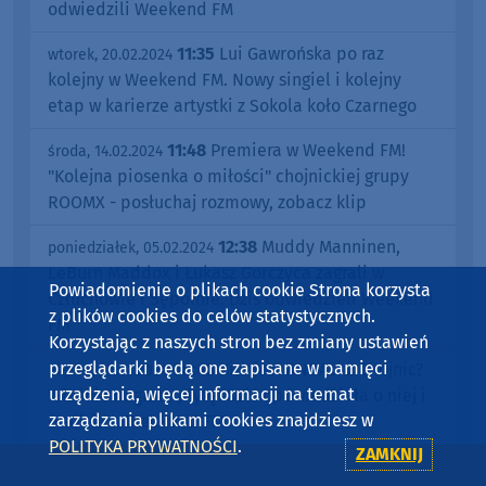
odwiedzili Weekend FM
11:35
Lui Gawrońska po raz
wtorek, 20.02.2024
kolejny w Weekend FM. Nowy singiel i kolejny
etap w karierze artystki z Sokola koło Czarnego
11:48
Premiera w Weekend FM!
środa, 14.02.2024
"Kolejna piosenka o miłości" chojnickiej grupy
ROOMX - posłuchaj rozmowy, zobacz klip
12:38
Muddy Manninen,
poniedziałek, 05.02.2024
LeBurn Maddox i Łukasz Gorczyca zagrali w
Powiadomienie o plikach cookie Strona korzysta
Człuchowie i Sępólnie. Dziś odwiedzieli Weekend
z plików cookies do celów statystycznych.
FM
Korzystając z naszych stron bez zmiany ustawień
przeglądarki będą one zapisane w pamięci
08:43
Kim jest ANDALI z Chojnic?
piątek, 05.01.2024
urządzenia, więcej informacji na temat
Właśnie nagrała płytę. Dziś opowiedziała o niej i
zarządzania plikami cookies znajdziesz w
o sobie w Weekend FM
POLITYKA PRYWATNOŚCI
.
ZAMKNIJ
12:14
Alexxandra z Wejherowa ma
piątek, 24.11.2023