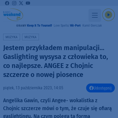
Keep It To Yourself
Love Spells
Hit-Port
Kamil Gierczak
GRAMY
MUZYKA
MUZYKA
Jestem przykładem manipulacji...
Gaslighting wysysa z człowieka to,
co najlepsze. ANGEE z Chojnic
szczerze o nowej piosence
piątek, 13 października 2023, 14:05
Udostępnij
Angelika Gawin, czyli Angee- wokalistka z
Chojnic szczerze mówi o tym, że czuje się ofiarą
gaslightingu. Na czym polega ta forma