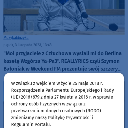
Muzyka
Muzyka
piątek, 3 listopada 2023, 13:43
"Moi przyjaciele z Człuchowa wysłali mi do Berlina
kasetę Wzgórza Ya-Pa3". REALLYRICS czyli Szymon
Bałoniak w Weekend FM prezentuje swój szczery
rap
W związku z wejściem w życie 25 maja 2018 r.
Rozporządzenia Parlamentu Europejskiego i Rady
(UE) 2016/679 z dnia 27 kwietnia 2016 r. w sprawie
ochrony osób fizycznych w związku z
przetwarzaniem danych osobowych (RODO)
zmieniamy naszą Politykę Prywatności i
Regulamin Portalu.