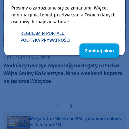
Prosimy o zapoznanie się ze zmianami. Więcej
informacji na temat przetwarzania Twoich danych
osobowych znajdziesz tutaj:
REGULAMIN PORTALU
POLITYKA PRYWATNOŚCI
Sport
Gmina Kościerzyna
Zamknij okno
piątek, 7 sierpnia 2026, 09:10
Wodniacy Garczyn zapraszają na Regaty o Puchar
Wójta Gminy Kościerzyna. W ten weekend impreza
na jeziorze Wdzydze
Poprzednia strona
Następna strona
Mega lato z Weekend FM - poranny konkurs
w Weekend FM