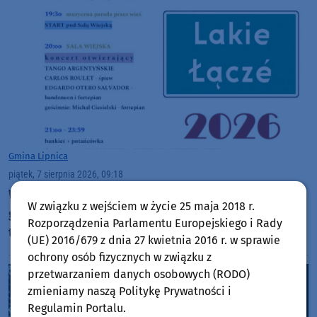
Gmina Lipnica
piątek, 7 sierpnia 2026, 09:18
W ten weekend (7-9.08) Festiwal Lakie Łącze, w
W związku z wejściem w życie 25 maja 2018 r.
gminie Lipnica. Trzy dni wydarzeń muzycznych w
Rozporządzenia Parlamentu Europejskiego i Rady
trzech lokalizacjach
(UE) 2016/679 z dnia 27 kwietnia 2016 r. w sprawie
ochrony osób fizycznych w związku z
przetwarzaniem danych osobowych (RODO)
zmieniamy naszą Politykę Prywatności i
Regulamin Portalu.