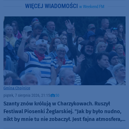
WIĘCEJ WIADOMOŚCI
w Weekend FM
Gmina Chojnice
piątek, 7 sierpnia 2026, 21:15
50
Szanty znów królują w Charzykowach. Ruszył
Festiwal Piosenki Żeglarskiej. "Jak by było nudno,
nikt by mnie tu nie zobaczył. Jest fajna atmosfera,
fajna zabawa" (FOTO)