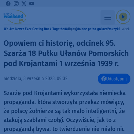
We Are Never Ever Getting Back Together
Wakacyjna noc pełna gwiazd/muzyki
Taylor Swift
Weeken
MY
Opowiem ci historię, odcinek 95.
Szarża 18 Pułku Ułanów Pomorskich
pod Krojantami 1 września 1939 r.
niedziela, 3 września 2023, 09:32
Udostępnij
Szarżę pod Krojantami wykorzystała niemiecka
propaganda, która stworzyła przekaz mówiący,
że polscy żołnierze są tak mało inteligentni, że
atakują szablami czołgi. Oczywiście, jak to z
propagandą bywa, to twierdzenie nie miało nic