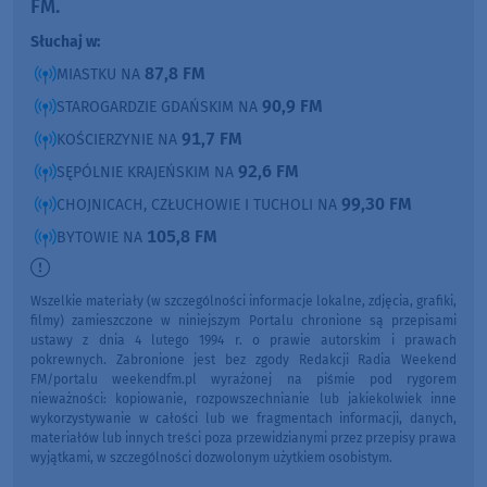
FM.
Słuchaj w:
87,8 FM
MIASTKU NA
90,9 FM
STAROGARDZIE GDAŃSKIM NA
91,7 FM
KOŚCIERZYNIE NA
92,6 FM
SĘPÓLNIE KRAJEŃSKIM NA
99,30 FM
CHOJNICACH, CZŁUCHOWIE I TUCHOLI NA
105,8 FM
BYTOWIE NA
Wszelkie materiały (w szczególności informacje lokalne, zdjęcia, grafiki,
filmy) zamieszczone w niniejszym Portalu chronione są przepisami
ustawy z dnia 4 lutego 1994 r. o prawie autorskim i prawach
pokrewnych. Zabronione jest bez zgody Redakcji Radia Weekend
FM/portalu weekendfm.pl wyrażonej na piśmie pod rygorem
nieważności: kopiowanie, rozpowszechnianie lub jakiekolwiek inne
wykorzystywanie w całości lub we fragmentach informacji, danych,
materiałów lub innych treści poza przewidzianymi przez przepisy prawa
wyjątkami, w szczególności dozwolonym użytkiem osobistym.