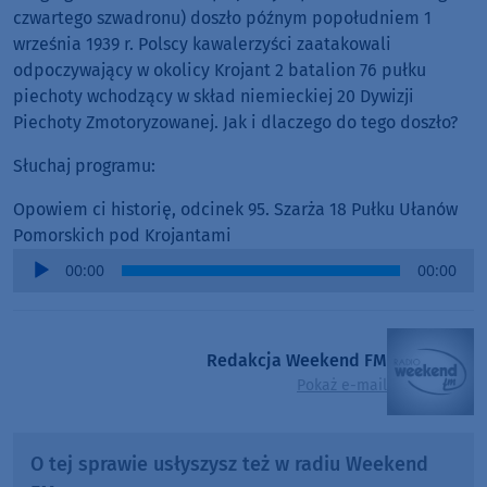
czwartego szwadronu) doszło późnym popołudniem 1
września 1939 r. Polscy kawalerzyści zaatakowali
odpoczywający w okolicy Krojant 2 batalion 76 pułku
piechoty wchodzący w skład niemieckiej 20 Dywizji
Piechoty Zmotoryzowanej. Jak i dlaczego do tego doszło?
Słuchaj programu:
Opowiem ci historię, odcinek 95. Szarża 18 Pułku Ułanów
Pomorskich pod Krojantami
Audio
00:00
00:00
Player
Redakcja Weekend FM
Pokaż e-mail
O tej sprawie usłyszysz też w radiu Weekend