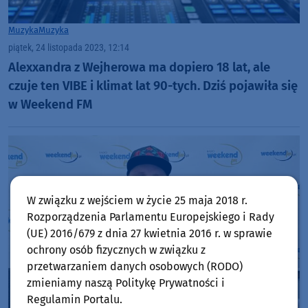
Muzyka
Muzyka
piątek, 24 listopada 2023, 12:14
Alexxandra z Wejherowa ma dopiero 18 lat, ale
czuje ten VIBE i klimat lat 90-tych. Dziś pojawiła się
w Weekend FM
W związku z wejściem w życie 25 maja 2018 r.
Rozporządzenia Parlamentu Europejskiego i Rady
(UE) 2016/679 z dnia 27 kwietnia 2016 r. w sprawie
ochrony osób fizycznych w związku z
przetwarzaniem danych osobowych (RODO)
zmieniamy naszą Politykę Prywatności i
Regulamin Portalu.