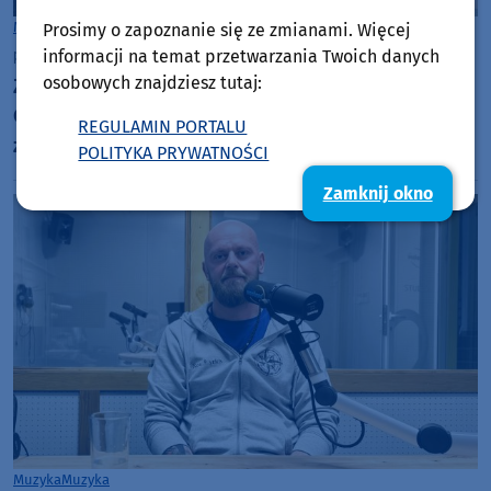
Muzyka
Muzyka
Prosimy o zapoznanie się ze zmianami. Więcej
piątek, 3 listopada 2023, 15:02
informacji na temat przetwarzania Twoich danych
osobowych znajdziesz tutaj:
Znany z projektu ROOMX Sebastian Sikorski z
Chojnic sięga tym razem po DŻEM. Posłuchaj,
REGULAMIN PORTALU
zobacz klip
POLITYKA PRYWATNOŚCI
Zamknij okno
Muzyka
Muzyka