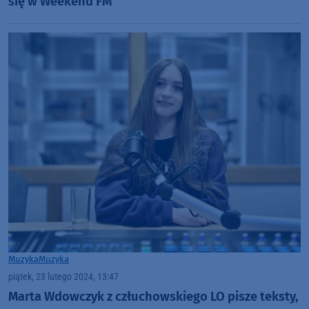
się w Weekend FM
Muzyka
Muzyka
piątek, 23 lutego 2024, 13:47
Marta Wdowczyk z człuchowskiego LO pisze teksty,