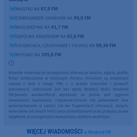
87,8 FM
MIASTKU NA
90,9 FM
STAROGARDZIE GDAŃSKIM NA
91,7 FM
KOŚCIERZYNIE NA
92,6 FM
SĘPÓLNIE KRAJEŃSKIM NA
99,30 FM
CHOJNICACH, CZŁUCHOWIE I TUCHOLI NA
105,8 FM
BYTOWIE NA
Wszelkie materiały (w szczególności informacje lokalne, zdjęcia, grafiki,
filmy) zamieszczone w niniejszym Portalu chronione są przepisami
ustawy z dnia 4 lutego 1994 r. o prawie autorskim i prawach
pokrewnych. Zabronione jest bez zgody Redakcji Radia Weekend
FM/portalu weekendfm.pl wyrażonej na piśmie pod rygorem
nieważności: kopiowanie, rozpowszechnianie lub jakiekolwiek inne
wykorzystywanie w całości lub we fragmentach informacji, danych,
materiałów lub innych treści poza przewidzianymi przez przepisy prawa
wyjątkami, w szczególności dozwolonym użytkiem osobistym.
WIĘCEJ WIADOMOŚCI
w Weekend FM