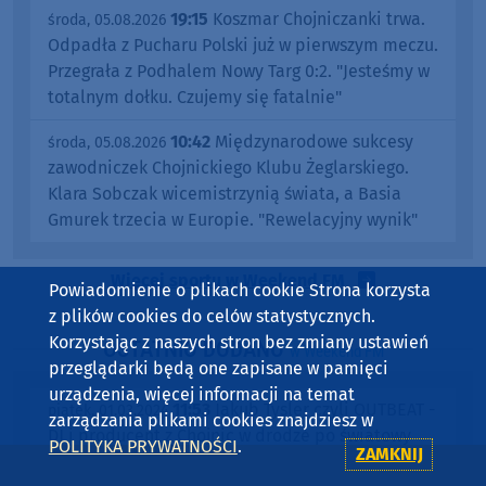
19:15
Koszmar Chojniczanki trwa.
środa, 05.08.2026
Odpadła z Pucharu Polski już w pierwszym meczu.
Przegrała z Podhalem Nowy Targ 0:2. "Jesteśmy w
totalnym dołku. Czujemy się fatalnie"
10:42
Międzynarodowe sukcesy
środa, 05.08.2026
zawodniczek Chojnickiego Klubu Żeglarskiego.
Klara Sobczak wicemistrzynią świata, a Basia
Gmurek trzecia w Europie. "Rewelacyjny wynik"
Więcej sportu w Weekend FM
Powiadomienie o plikach cookie Strona korzysta
z plików cookies do celów statystycznych.
Korzystając z naszych stron bez zmiany ustawień
OSTATNIO DODANO
w Weekend FM
przeglądarki będą one zapisane w pamięci
urządzenia, więcej informacji na temat
11:53
Jakub Tysler czyli OUTBEAT -
piątek, 01.03.2024
zarządzania plikami cookies znajdziesz w
DJ i producent z Chojnic w drodze po światowy
POLITYKA PRYWATNOŚCI
.
ZAMKNIJ
rozgłos. Dziś pojawił się w Weekend FM