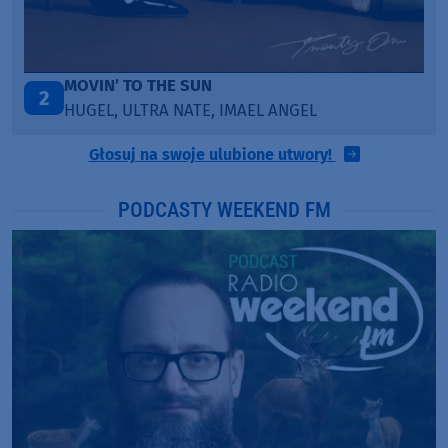
LEGENDARY LOVERS (SAVE ME)
3
KATY PERRY & CHIEF KEEF
Głosuj na swoje ulubione utwory!
PODCASTY WEEKEND FM