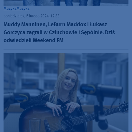
Muzyka
Muzyka
poniedziałek, 5 lutego 2024, 12:38
Muddy Manninen, LeBurn Maddox i Łukasz
Gorczyca zagrali w Człuchowie i Sępólnie. Dziś
odwiedzieli Weekend FM