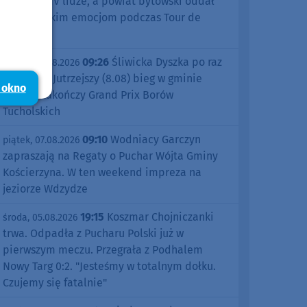
sezonu w IV lidze, a powiat bytowski oddał
się kolarskim emocjom podczas Tour de
Pologne
09:26
Śliwicka Dyszka po raz
piątek, 07.08.2026
dziesiąty. Jutrzejszy (8.08) bieg w gminie
 okno
Śliwice zakończy Grand Prix Borów
Tucholskich
09:10
Wodniacy Garczyn
piątek, 07.08.2026
zapraszają na Regaty o Puchar Wójta Gminy
Kościerzyna. W ten weekend impreza na
jeziorze Wdzydze
19:15
Koszmar Chojniczanki
środa, 05.08.2026
trwa. Odpadła z Pucharu Polski już w
pierwszym meczu. Przegrała z Podhalem
Nowy Targ 0:2. "Jesteśmy w totalnym dołku.
Czujemy się fatalnie"