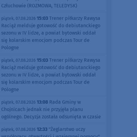
Człuchowie (ROZMOWA, TELEDYSK)
15:03
Trener piłkarzy Rawysa
piątek, 07.08.2026
Raciąż melduje gotowość do debiutanckiego
sezonu w IV lidze, a powiat bytowski oddał
się kolarskim emocjom podczas Tour de
Pologne
15:03
Trener piłkarzy Rawysa
piątek, 07.08.2026
Raciąż melduje gotowość do debiutanckiego
sezonu w IV lidze, a powiat bytowski oddał
się kolarskim emocjom podczas Tour de
Pologne
13:08
Rada Gminy w
piątek, 07.08.2026
Chojnicach jednak nie przyjęła planu
ogólnego. Decyzja została odsunięta w czasie
12:33
"Żeglarstwo uczy
piątek, 07.08.2026
współpracy, otwartości i wzajemnej pomocy".