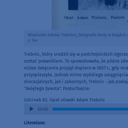
Wizerunek Adama Trebnica, fotografia karty w książce: A
s. 144
Trebnic, który urodził się w podchojnickich Ogorz
zostać prawnikiem. To spowodowało, że późno zde
niższe święcenia przyjął dopiero w 1607 r., gdy mia
przyspieszyła. Jednak mimo szybkiego osiągnięcia
diecezjalnych, jak i zakonnych, Trebnic - jak pod
"świętego żywota". Posłuchajcie:
Odcinek 83. Opat oliwski Adam Trebnic
Audio
00:00
Player
Literatura: