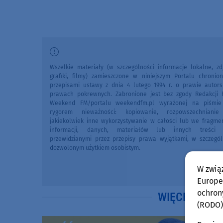
Wszelkie materiały (w szczególności informacje lokalne, zdj
grafiki, filmy) zamieszczone w niniejszym Portalu chronio
przepisami ustawy z dnia 4 lutego 1994 r. o prawie autors
prawach pokrewnych. Zabronione jest bez zgody Redakcji 
Weekend FM/portalu weekendfm.pl wyrażonej na piśmi
rygorem nieważności: kopiowanie, rozpowszechniani
jakiekolwiek inne wykorzystywanie w całości lub we fragme
informacji, danych, materiałów lub innych treści 
przewidzianymi przez przepisy prawa wyjątkami, w szczegól
dozwolonym użytkiem osobistym.
W zwią
Europej
ochron
WIĘCEJ WIA
(RODO)