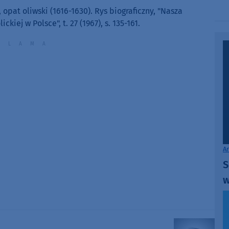
to
 opat oliwski (1616-1630). Rys biograficzny, "Nasza
increase
ckiej w Polsce", t. 27 (1967), s. 135-161.
or
decrease
volume.
A
S
w