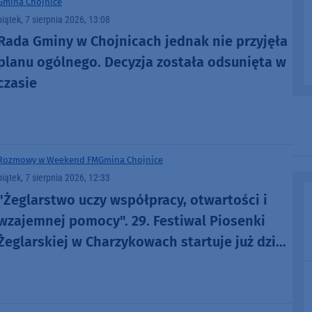
Gmina Chojnice
piątek, 7 sierpnia 2026, 13:08
Rada Gminy w Chojnicach jednak nie przyjęła
planu ogólnego. Decyzja została odsunięta w
czasie
Rozmowy w Weekend FM
Gmina Chojnice
piątek, 7 sierpnia 2026, 12:33
"Żeglarstwo uczy współpracy, otwartości i
wzajemnej pomocy". 29. Festiwal Piosenki
Żeglarskiej w Charzykowach startuje już dziś.
Szanty, gwiazdy i wyjątkowa atmosfera
(ROZMOWA)