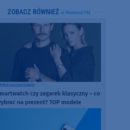
ZOBACZ RÓWNIEŻ
w Weekend FM
rtykuł sponsorowany
martwatch czy zegarek klasyczny – co
ybrać na prezent? TOP modele