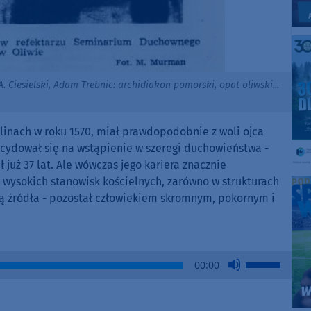
. Ciesielski, Adam Trebnic: archidiakon pomorski, opat oliwski...
elinach w roku 1570, miał prawdopodobnie z woli ojca
cydował się na wstąpienie w szeregi duchowieństwa -
ł już 37 lat. Ale wówczas jego kariera znacznie
 wysokich stanowisk kościelnych, zarówno w strukturach
ają źródła - pozostał człowiekiem skromnym, pokornym i
Use
00:00
Up/Down
Arrow
keys