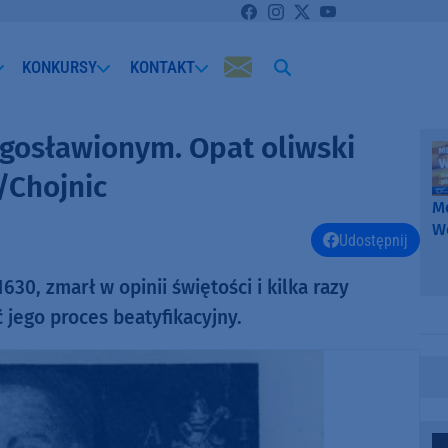
KONKURSY
KONTAKT
ogosławionym. Opat oliwski
/Chojnic
Me
W
Udostępnij
-
k
630, zmarł w opinii świętości i kilka razy
W
 jego proces beatyfikacyjny.