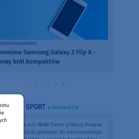
rtykuł sponsorowany
remiera Samsung Galaxy Z Flip 8 -
owy król kompaktów
entu
SPORT
w Weekend FM
ie
ych
15:03
Trener piłkarzy Rawysa
piątek, 07.08.2026
Raciąż melduje gotowość do debiutanckiego