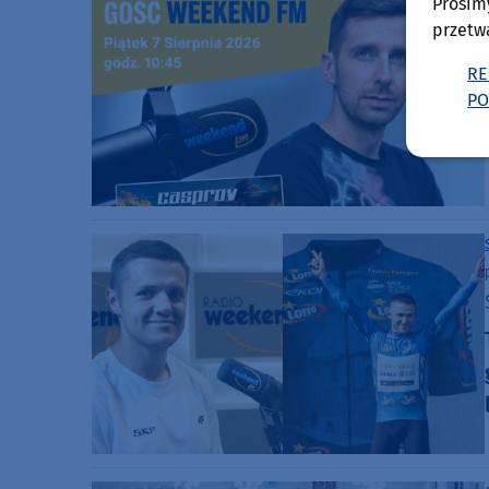
Prosim
przetw
RE
PO