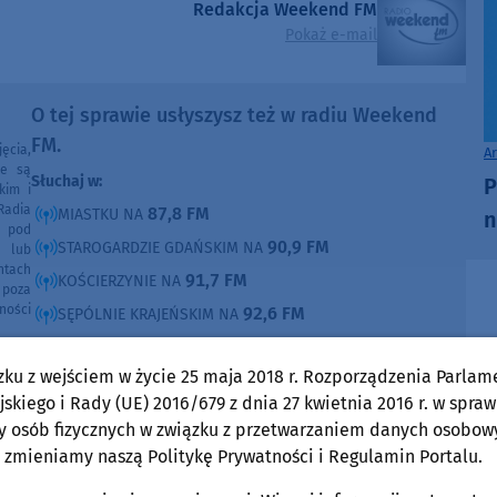
Redakcja Weekend FM
Pokaż e-mail
O tej sprawie usłyszysz też w radiu Weekend
FM.
ęcia,
A
ne są
Słuchaj w:
P
kim i
Radia
87,8 FM
MIASTKU NA
n
e pod
90,9 FM
STAROGARDZIE GDAŃSKIM NA
e lub
ntach
91,7 FM
KOŚCIERZYNIE NA
poza
ności
92,6 FM
SĘPÓLNIE KRAJEŃSKIM NA
99,30 FM
CHOJNICACH, CZŁUCHOWIE I TUCHOLI NA
zku z wejściem w życie 25 maja 2018 r. Rozporządzenia Parlam
105,8 FM
BYTOWIE NA
skiego i Rady (UE) 2016/679 z dnia 27 kwietnia 2016 r. w spraw
y osób fizycznych w związku z przetwarzaniem danych osobow
DOMOŚCI
w Weekend FM
 zmieniamy naszą Politykę Prywatności i Regulamin Portalu.
Rozmowy w Weekend FM
Człuchów