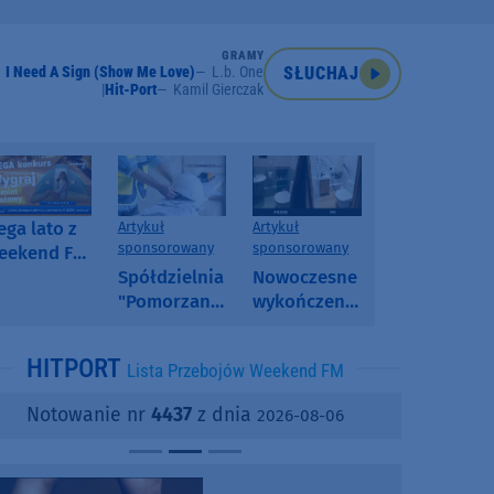
GRAMY
I Need A Sign (Show Me Love)
L.b. One
SŁUCHAJ
Hit-Port
Kamil Gierczak
ga lato z
Artykuł
Artykuł
sponsorowany
sponsorowany
eekend FM
 poranny
Spółdzielnia
Nowoczesne
onkurs w
"Pomorzanka"
wykończenia
eekend FM
w
ścian.
Człuchowie
Dlaczego
HITPORT
Lista Przebojów Weekend FM
informuje o
SPC, WPC i
przetargach
fornir
Notowanie nr
4437
z dnia
2026-08-06
i ofertach
kamienny
najmu
zyskują na
popularności?