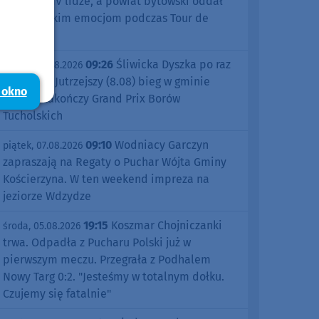
sezonu w IV lidze, a powiat bytowski oddał
się kolarskim emocjom podczas Tour de
Pologne
09:26
Śliwicka Dyszka po raz
piątek, 07.08.2026
dziesiąty. Jutrzejszy (8.08) bieg w gminie
 okno
Śliwice zakończy Grand Prix Borów
Tucholskich
09:10
Wodniacy Garczyn
piątek, 07.08.2026
zapraszają na Regaty o Puchar Wójta Gminy
Kościerzyna. W ten weekend impreza na
jeziorze Wdzydze
19:15
Koszmar Chojniczanki
środa, 05.08.2026
trwa. Odpadła z Pucharu Polski już w
pierwszym meczu. Przegrała z Podhalem
Nowy Targ 0:2. "Jesteśmy w totalnym dołku.
Czujemy się fatalnie"