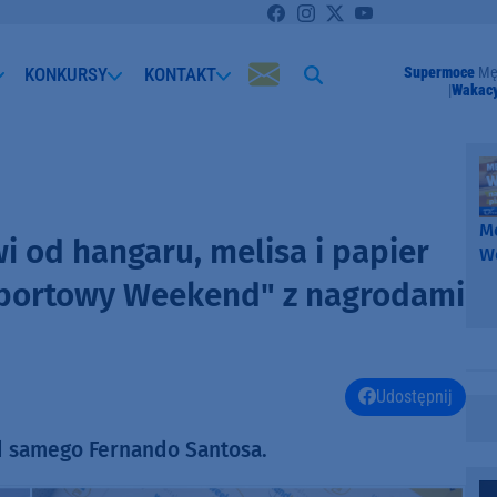
KONKURSY
KONTAKT
Supermoce
Mę
Wakacy
Me
wi od hangaru, melisa i papier
W
-
Sportowy Weekend" z nagrodami
k
W
Udostępnij
d samego Fernando Santosa.