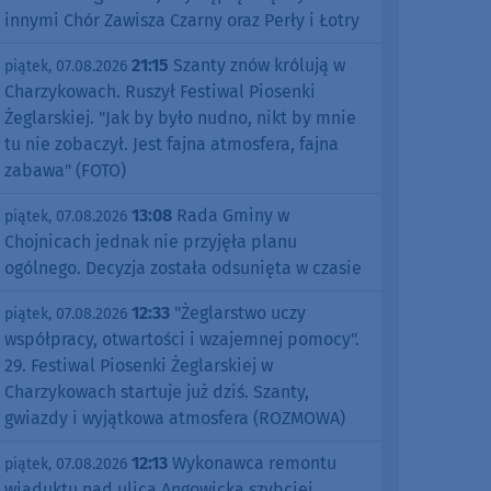
innymi Chór Zawisza Czarny oraz Perły i Łotry
21:15
Szanty znów królują w
piątek, 07.08.2026
Charzykowach. Ruszył Festiwal Piosenki
Żeglarskiej. "Jak by było nudno, nikt by mnie
tu nie zobaczył. Jest fajna atmosfera, fajna
zabawa" (FOTO)
13:08
Rada Gminy w
piątek, 07.08.2026
Chojnicach jednak nie przyjęła planu
ogólnego. Decyzja została odsunięta w czasie
12:33
"Żeglarstwo uczy
piątek, 07.08.2026
współpracy, otwartości i wzajemnej pomocy".
29. Festiwal Piosenki Żeglarskiej w
Charzykowach startuje już dziś. Szanty,
gwiazdy i wyjątkowa atmosfera (ROZMOWA)
12:13
Wykonawca remontu
piątek, 07.08.2026
wiaduktu nad ulicą Angowicką szybciej