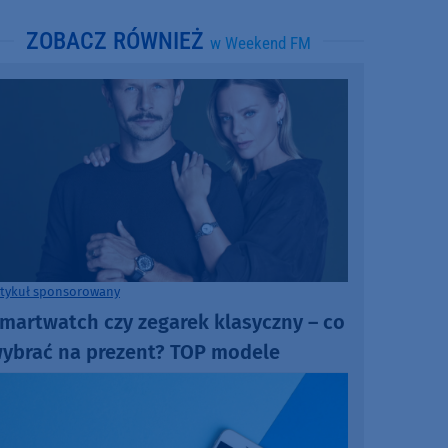
ZOBACZ RÓWNIEŻ
w Weekend FM
rtykuł sponsorowany
martwatch czy zegarek klasyczny – co
ybrać na prezent? TOP modele