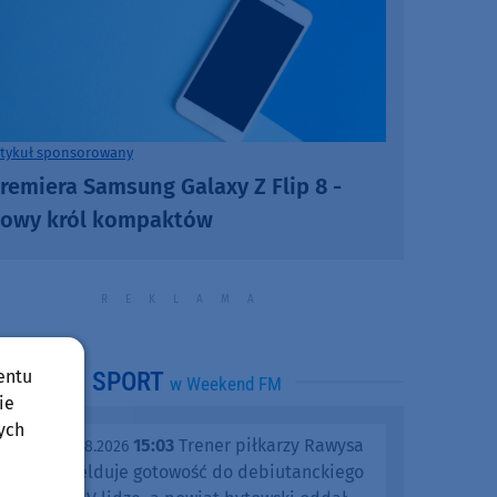
rtykuł sponsorowany
remiera Samsung Galaxy Z Flip 8 -
owy król kompaktów
entu
SPORT
w Weekend FM
ie
ych
15:03
Trener piłkarzy Rawysa
piątek, 07.08.2026
Raciąż melduje gotowość do debiutanckiego