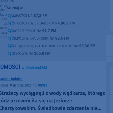
ęcia,
ne są
Słuchaj w:
kim i
Radia
87,8 FM
MIASTKU NA
e pod
90,9 FM
STAROGARDZIE GDAŃSKIM NA
e lub
ntach
91,7 FM
KOŚCIERZYNIE NA
poza
ności
92,6 FM
SĘPÓLNIE KRAJEŃSKIM NA
99,30 FM
CHOJNICACH, CZŁUCHOWIE I TUCHOLI NA
105,8 FM
BYTOWIE NA
DOMOŚCI
w Weekend FM
Gmina Chojnice
sobota, 8 sierpnia 2026, 12:38
4
Strażacy wyciągnęli z wody wędkarza, którego
łódź przewróciła się na Jeziorze
Charzykowskim. Świadkowie zdarzenia nie