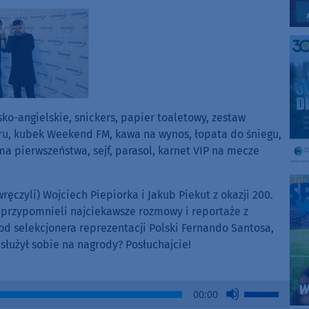
ko-angielskie, snickers, papier toaletowy, zestaw
ru, kubek Weekend FM, kawa na wynos, łopata do śniegu,
a pierwszeństwa, sejf, parasol, karnet VIP na mecze
wręczyli) Wojciech Piepiorka i Jakub Piekut z okazji 200.
przypomnieli najciekawsze rozmowy i reportaże z
od selekcjonera reprezentacji Polski Fernando Santosa,
asłużył sobie na nagrody? Posłuchajcie!
Use
00:00
Up/Down