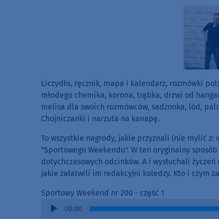
Liczydło, ręcznik, mapa i kalendarz, rozmówki pols
młodego chemika, korona, trąbka, drzwi od hanga
melisa dla swoich rozmówców, sadzonka, lód, palm
Chojniczanki i narzuta na kanapę.
To wszystkie nagrody, jakie przyznali (nie mylić z: 
"Sportowego Weekendu". W ten oryginalny sposób 
dotychczasowych odcinków. A i wysłuchali życzeń 
jakie załatwili im redakcyjni koledzy. Kto i czym z
Sportowy Weekend nr 200 - część 1
Audio
00:00
Player