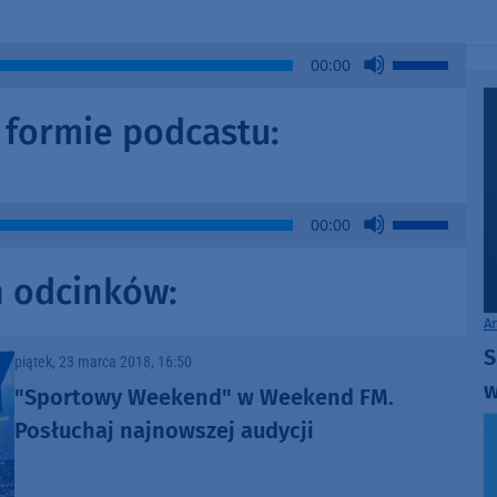
Arrow
keys
Use
00:00
to
Up/Down
increase
Arrow
w formie podcastu:
or
keys
decrease
to
volume.
increase
or
Use
00:00
decrease
Up/Down
volume.
Arrow
h odcinków:
keys
to
A
increase
S
piątek, 23 marca 2018, 16:50
or
w
"Sportowy Weekend" w Weekend FM.
decrease
volume.
Posłuchaj najnowszej audycji