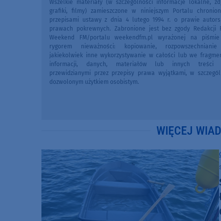
Wszelkie materiały (w szczególności informacje lokalne, zdj
grafiki, filmy) zamieszczone w niniejszym Portalu chronio
przepisami ustawy z dnia 4 lutego 1994 r. o prawie autors
prawach pokrewnych. Zabronione jest bez zgody Redakcji 
Weekend FM/portalu weekendfm.pl wyrażonej na piśmi
rygorem nieważności: kopiowanie, rozpowszechniani
jakiekolwiek inne wykorzystywanie w całości lub we fragme
informacji, danych, materiałów lub innych treści 
przewidzianymi przez przepisy prawa wyjątkami, w szczegól
dozwolonym użytkiem osobistym.
WIĘCEJ WIA