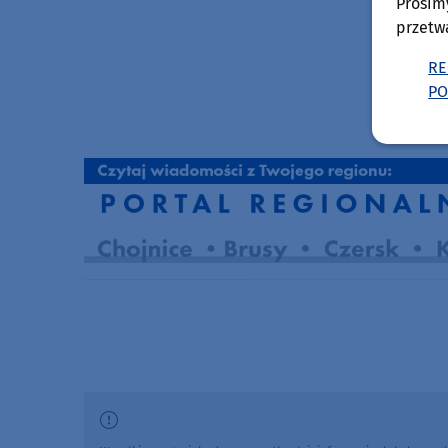
Prosim
przetw
RE
PO