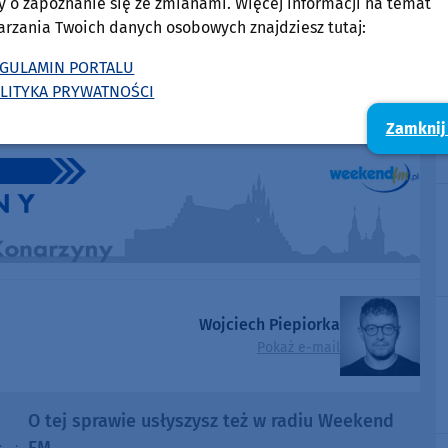
y o zapoznanie się ze zmianami. Więcej informacji na temat
arzania Twoich danych osobowych znajdziesz tutaj:
GULAMIN PORTALU
LITYKA PRYWATNOŚCI
Zamknij
Wojciech Piepiorka
Pokaż e-mail
O tej sprawie usłyszysz też w radiu Weekend
FM.