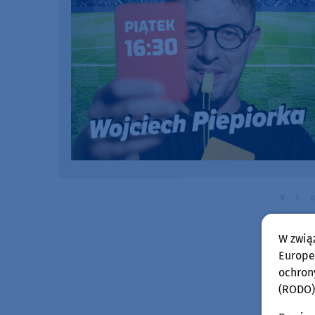
W zwią
Europej
ochron
(RODO)