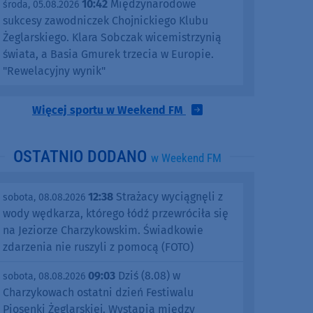
10:42
Międzynarodowe
środa, 05.08.2026
sukcesy zawodniczek Chojnickiego Klubu
Żeglarskiego. Klara Sobczak wicemistrzynią
świata, a Basia Gmurek trzecia w Europie.
"Rewelacyjny wynik"
Więcej sportu w Weekend FM
OSTATNIO DODANO
w Weekend FM
12:38
Strażacy wyciągnęli z
sobota, 08.08.2026
wody wędkarza, którego łódź przewróciła się
na Jeziorze Charzykowskim. Świadkowie
zdarzenia nie ruszyli z pomocą (FOTO)
09:03
Dziś (8.08) w
sobota, 08.08.2026
Charzykowach ostatni dzień Festiwalu
Piosenki Żeglarskiej. Wystąpią między