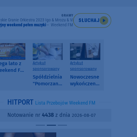
GRAMY
skie Granie Orkiestra 2023 Igo & Mrozu & Vito Bambino
SŁUCHAJ
jny weekend pełen muzyki
Weekend FM
ga lato z
Artykuł
Artykuł
sponsorowany
sponsorowany
eekend FM
 poranny
Spółdzielnia
Nowoczesne
onkurs w
"Pomorzanka"
wykończenia
eekend FM
w
ścian.
Człuchowie
Dlaczego
HITPORT
Lista Przebojów Weekend FM
informuje o
SPC, WPC i
przetargach
fornir
Notowanie nr
4438
z dnia
2026-08-07
i ofertach
kamienny
najmu
zyskują na
popularności?