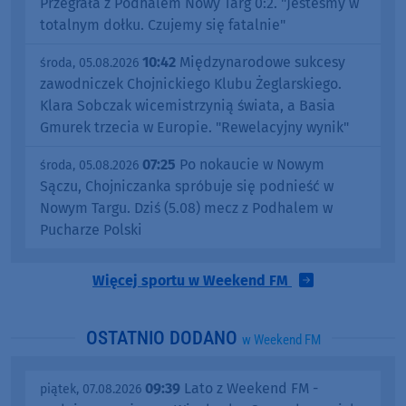
Przegrała z Podhalem Nowy Targ 0:2. "Jesteśmy w
totalnym dołku. Czujemy się fatalnie"
10:42
Międzynarodowe sukcesy
środa, 05.08.2026
zawodniczek Chojnickiego Klubu Żeglarskiego.
Klara Sobczak wicemistrzynią świata, a Basia
Gmurek trzecia w Europie. "Rewelacyjny wynik"
07:25
Po nokaucie w Nowym
środa, 05.08.2026
Sączu, Chojniczanka spróbuje się podnieść w
Nowym Targu. Dziś (5.08) mecz z Podhalem w
Pucharze Polski
Więcej sportu w Weekend FM
OSTATNIO DODANO
w Weekend FM
09:39
Lato z Weekend FM -
piątek, 07.08.2026