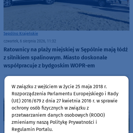
Sępólno Krajeńskie
czwartek, 6 sierpnia 2026, 11:32
Ratownicy na plaży miejskiej w Sępólnie mają łódź
z silnikiem spalinowym. Miasto doskonale
współpracuje z bydgoskim WOPR-em
W związku z wejściem w życie 25 maja 2018 r.
Rozporządzenia Parlamentu Europejskiego i Rady
(UE) 2016/679 z dnia 27 kwietnia 2016 r. w sprawie
ochrony osób fizycznych w związku z
przetwarzaniem danych osobowych (RODO)
zmieniamy naszą Politykę Prywatności i
Regulamin Portalu.