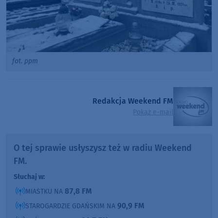
fot. ppm
Redakcja Weekend FM
Pokaż e-mail
O tej sprawie usłyszysz też w radiu Weekend
FM.
Słuchaj w:
87,8 FM
MIASTKU NA
90,9 FM
STAROGARDZIE GDAŃSKIM NA