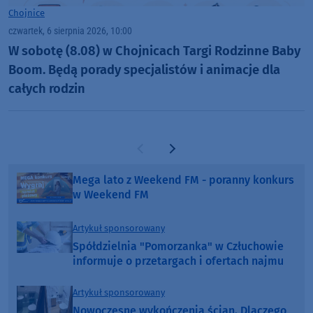
Chojnice
czwartek, 6 sierpnia 2026, 10:00
W sobotę (8.08) w Chojnicach Targi Rodzinne Baby
Boom. Będą porady specjalistów i animacje dla
całych rodzin
Poprzednia strona
Następna strona
Mega lato z Weekend FM - poranny konkurs
w Weekend FM
Artykuł sponsorowany
Spółdzielnia "Pomorzanka" w Człuchowie
informuje o przetargach i ofertach najmu
Artykuł sponsorowany
Nowoczesne wykończenia ścian. Dlaczego