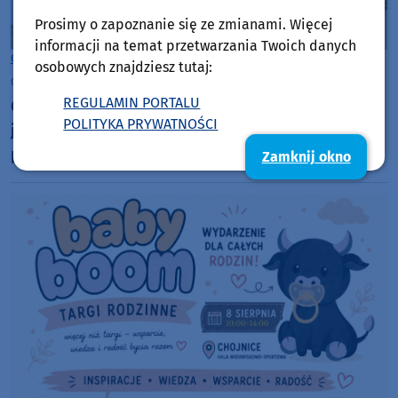
Prosimy o zapoznanie się ze zmianami. Więcej
informacji na temat przetwarzania Twoich danych
Człuchów
osobowych znajdziesz tutaj:
czwartek, 6 sierpnia 2026, 10:03
8
REGULAMIN PORTALU
Centrum Opiekuńczo-Mieszkalne w Człuchowie
POLITYKA PRYWATNOŚCI
jest już gotowe. Działalność ma rozpocząć w
przyszłym roku (FOTO)
Zamknij okno