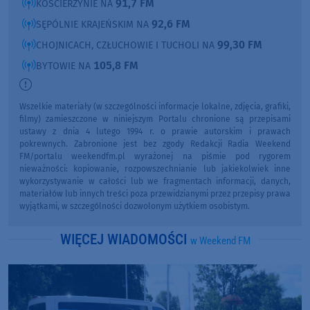
91,7 FM
KOŚCIERZYNIE NA
92,6 FM
SĘPÓLNIE KRAJEŃSKIM NA
99,30 FM
CHOJNICACH, CZŁUCHOWIE I TUCHOLI NA
105,8 FM
BYTOWIE NA
Wszelkie materiały (w szczególności informacje lokalne, zdjęcia, grafiki,
filmy) zamieszczone w niniejszym Portalu chronione są przepisami
ustawy z dnia 4 lutego 1994 r. o prawie autorskim i prawach
pokrewnych. Zabronione jest bez zgody Redakcji Radia Weekend
FM/portalu weekendfm.pl wyrażonej na piśmie pod rygorem
nieważności: kopiowanie, rozpowszechnianie lub jakiekolwiek inne
wykorzystywanie w całości lub we fragmentach informacji, danych,
materiałów lub innych treści poza przewidzianymi przez przepisy prawa
wyjątkami, w szczególności dozwolonym użytkiem osobistym.
WIĘCEJ WIADOMOŚCI
w Weekend FM