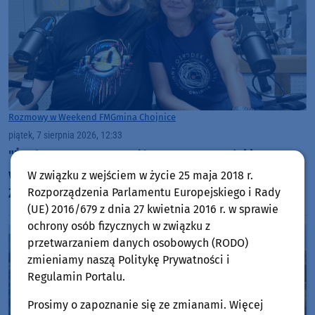
Rozmowy w Weekend FM
Gmina Chojnice
piątek, 7 sierpnia 2026, 12:33
"Żeglarstwo uczy współpracy, otwartości i
wzajemnej pomocy". 29. Festiwal Piosenki
W związku z wejściem w życie 25 maja 2018 r.
Rozporządzenia Parlamentu Europejskiego i Rady
Żeglarskiej w Charzykowach startuje już dziś.
(UE) 2016/679 z dnia 27 kwietnia 2016 r. w sprawie
Szanty, gwiazdy i wyjątkowa atmosfera (ROZMOWA)
ochrony osób fizycznych w związku z
przetwarzaniem danych osobowych (RODO)
zmieniamy naszą Politykę Prywatności i
Regulamin Portalu.
Prosimy o zapoznanie się ze zmianami. Więcej