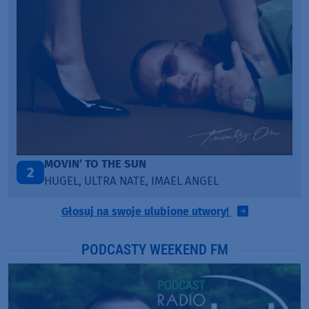
LEGENDARY LOVERS (SAVE ME)
3
KATY PERRY & CHIEF KEEF
Głosuj na swoje ulubione utwory!
PODCASTY WEEKEND FM