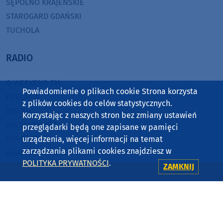
SĘPÓLNO KRAJEŃSKIE
STAROGARD GDAŃSKI
TUCHOLA
RADIO
O WEEKEND FM
Powiadomienie o plikach cookie Strona korzysta
REKLAMA
z plików cookies do celów statystycznych.
ZASIĘG
Korzystając z naszych stron bez zmiany ustawień
JAK SŁUCHAĆ?
przeglądarki będą one zapisane w pamięci
HIT-PORT
urządzenia, więcej informacji na temat
zarządzania plikami cookies znajdziesz w
GRALIŚMY W WEEKEND FM
POLITYKA PRYWATNOŚCI
.
ZAMKNIJ
CZĘSTOTLIWOŚCI
87,8 FM
MIASTKO
90,9 FM
STAROGARD GDAŃSKI