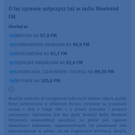
O tej sprawie usłyszysz też w radiu Weekend
FM.
Słuchaj w:
87,8 FM
MIASTKU NA
90,9 FM
STAROGARDZIE GDAŃSKIM NA
91,7 FM
KOŚCIERZYNIE NA
92,6 FM
SĘPÓLNIE KRAJEŃSKIM NA
99,30 FM
CHOJNICACH, CZŁUCHOWIE I TUCHOLI NA
105,8 FM
BYTOWIE NA
Wszelkie materiały (w szczególności informacje lokalne, zdjęcia, grafiki,
filmy) zamieszczone w niniejszym Portalu chronione są przepisami
ustawy z dnia 4 lutego 1994 r. o prawie autorskim i prawach
pokrewnych. Zabronione jest bez zgody Redakcji Radia Weekend
FM/portalu weekendfm.pl wyrażonej na piśmie pod rygorem
nieważności: kopiowanie, rozpowszechnianie lub jakiekolwiek inne
wykorzystywanie w całości lub we fragmentach informacji, danych,