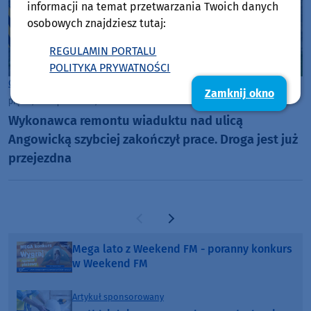
informacji na temat przetwarzania Twoich danych
osobowych znajdziesz tutaj:
REGULAMIN PORTALU
POLITYKA PRYWATNOŚCI
Chojnice
Zamknij okno
piątek, 7 sierpnia 2026, 12:13
Wykonawca remontu wiaduktu nad ulicą
Angowicką szybciej zakończył prace. Droga jest już
przejezdna
Poprzednia strona
Następna strona
Mega lato z Weekend FM - poranny konkurs
w Weekend FM
Artykuł sponsorowany