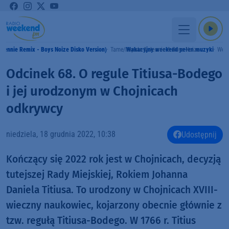
( Jennie Remix - Boys Noize Disko Version)
Tame Impala & Jennie & Boys Noize
Wakacyjny weekend pełen muzyki
Wee
Odcinek 68. O regule Titiusa-Bodego
i jej urodzonym w Chojnicach
odkrywcy
niedziela, 18 grudnia 2022, 10:38
Udostępnij
Kończący się 2022 rok jest w Chojnicach, decyzją
tutejszej Rady Miejskiej, Rokiem Johanna
Daniela Titiusa. To urodzony w Chojnicach XVIII-
wieczny naukowiec, kojarzony obecnie głównie z
tzw. regułą Titiusa-Bodego. W 1766 r. Titius