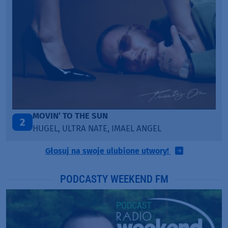
LEGENDARY LOVERS (SAVE ME)
3
KATY PERRY & CHIEF KEEF
Głosuj na swoje ulubione utwory!
PODCASTY WEEKEND FM