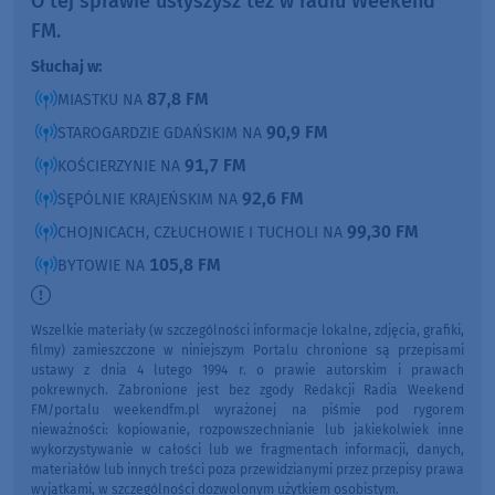
O tej sprawie usłyszysz też w radiu Weekend
FM.
Słuchaj w:
87,8 FM
MIASTKU NA
90,9 FM
STAROGARDZIE GDAŃSKIM NA
91,7 FM
KOŚCIERZYNIE NA
92,6 FM
SĘPÓLNIE KRAJEŃSKIM NA
99,30 FM
CHOJNICACH, CZŁUCHOWIE I TUCHOLI NA
105,8 FM
BYTOWIE NA
Wszelkie materiały (w szczególności informacje lokalne, zdjęcia, grafiki,
filmy) zamieszczone w niniejszym Portalu chronione są przepisami
ustawy z dnia 4 lutego 1994 r. o prawie autorskim i prawach
pokrewnych. Zabronione jest bez zgody Redakcji Radia Weekend
FM/portalu weekendfm.pl wyrażonej na piśmie pod rygorem
nieważności: kopiowanie, rozpowszechnianie lub jakiekolwiek inne
wykorzystywanie w całości lub we fragmentach informacji, danych,
materiałów lub innych treści poza przewidzianymi przez przepisy prawa
wyjątkami, w szczególności dozwolonym użytkiem osobistym.