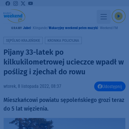
Jubel
Klingande
Wakacyjny weekend pełen muzyki
Weekend FM
GRAMY
SĘPÓLNO KRAJEŃSKIE
KRONIKA POLICYJNA
Pijany 33-latek po
kilkukilometrowej ucieczce wpadł w
poślizg i zjechał do rowu
wtorek, 8 listopada 2022, 08:37
Udostępnij
Mieszkańcowi powiatu sępoleńskiego grozi teraz
do 5 lat więzienia.