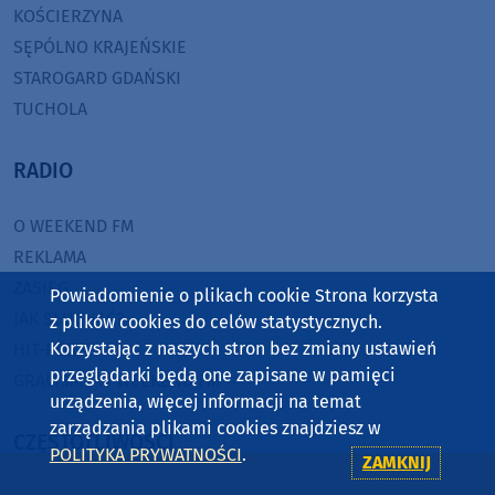
KOŚCIERZYNA
SĘPÓLNO KRAJEŃSKIE
STAROGARD GDAŃSKI
TUCHOLA
RADIO
O WEEKEND FM
REKLAMA
ZASIĘG
Powiadomienie o plikach cookie Strona korzysta
JAK SŁUCHAĆ?
z plików cookies do celów statystycznych.
Korzystając z naszych stron bez zmiany ustawień
HIT-PORT
przeglądarki będą one zapisane w pamięci
GRALIŚMY W WEEKEND FM
urządzenia, więcej informacji na temat
zarządzania plikami cookies znajdziesz w
CZĘSTOTLIWOŚCI
POLITYKA PRYWATNOŚCI
.
ZAMKNIJ