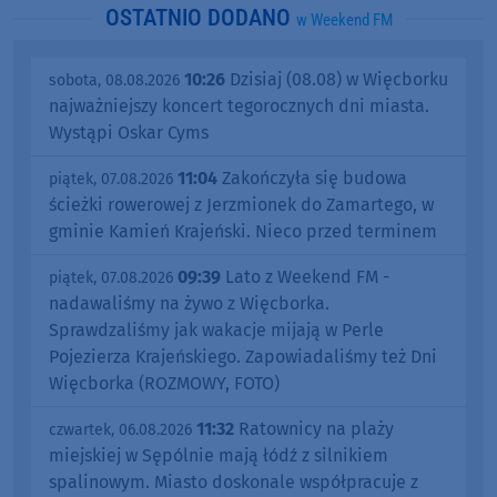
OSTATNIO DODANO
w Weekend FM
10:26
Dzisiaj (08.08) w Więcborku
sobota, 08.08.2026
najważniejszy koncert tegorocznych dni miasta.
Wystąpi Oskar Cyms
11:04
Zakończyła się budowa
piątek, 07.08.2026
ścieżki rowerowej z Jerzmionek do Zamartego, w
gminie Kamień Krajeński. Nieco przed terminem
09:39
Lato z Weekend FM -
piątek, 07.08.2026
nadawaliśmy na żywo z Więcborka.
Sprawdzaliśmy jak wakacje mijają w Perle
Pojezierza Krajeńskiego. Zapowiadaliśmy też Dni
Więcborka (ROZMOWY, FOTO)
11:32
Ratownicy na plaży
czwartek, 06.08.2026
miejskiej w Sępólnie mają łódź z silnikiem
spalinowym. Miasto doskonale współpracuje z