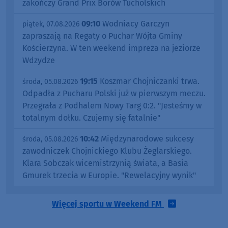
zakończy Grand Prix Borów Tucholskich
09:10
Wodniacy Garczyn
piątek, 07.08.2026
zapraszają na Regaty o Puchar Wójta Gminy
Kościerzyna. W ten weekend impreza na jeziorze
Wdzydze
19:15
Koszmar Chojniczanki trwa.
środa, 05.08.2026
Odpadła z Pucharu Polski już w pierwszym meczu.
Przegrała z Podhalem Nowy Targ 0:2. "Jesteśmy w
totalnym dołku. Czujemy się fatalnie"
10:42
Międzynarodowe sukcesy
środa, 05.08.2026
zawodniczek Chojnickiego Klubu Żeglarskiego.
Klara Sobczak wicemistrzynią świata, a Basia
Gmurek trzecia w Europie. "Rewelacyjny wynik"
Więcej sportu w Weekend FM