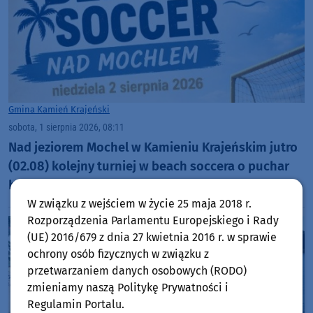
Gmina Kamień Krajeński
sobota, 1 sierpnia 2026, 08:11
Nad jeziorem Mochel w Kamieniu Krajeńskim jutro
(02.08) kolejny turniej w beach soccera o puchar
burmistrza
W związku z wejściem w życie 25 maja 2018 r.
Rozporządzenia Parlamentu Europejskiego i Rady
(UE) 2016/679 z dnia 27 kwietnia 2016 r. w sprawie
ochrony osób fizycznych w związku z
przetwarzaniem danych osobowych (RODO)
zmieniamy naszą Politykę Prywatności i
Regulamin Portalu.