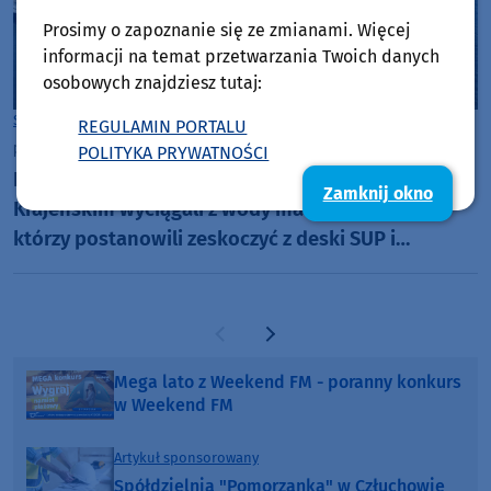
Prosimy o zapoznanie się ze zmianami. Więcej
informacji na temat przetwarzania Twoich danych
osobowych znajdziesz tutaj:
Sępólno Krajeńskie
REGULAMIN PORTALU
piątek, 31 lipca 2026, 10:53
POLITYKA PRYWATNOŚCI
Ratownicy na plaży miejskiej w Sępólnie
Zamknij okno
Krajeńskim wyciągali z wody matkę z dzieckiem,
którzy postanowili zeskoczyć z deski SUP i
popływać w jeziorze
Poprzednia strona
Następna strona
Mega lato z Weekend FM - poranny konkurs
w Weekend FM
Artykuł sponsorowany
Spółdzielnia "Pomorzanka" w Człuchowie