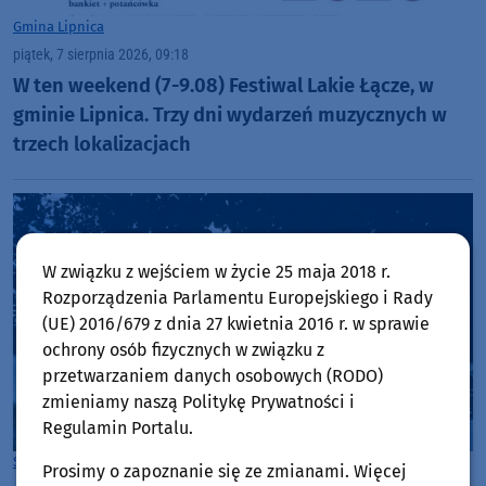
Gmina Lipnica
piątek, 7 sierpnia 2026, 09:18
W ten weekend (7-9.08) Festiwal Lakie Łącze, w
gminie Lipnica. Trzy dni wydarzeń muzycznych w
trzech lokalizacjach
W związku z wejściem w życie 25 maja 2018 r.
Rozporządzenia Parlamentu Europejskiego i Rady
(UE) 2016/679 z dnia 27 kwietnia 2016 r. w sprawie
ochrony osób fizycznych w związku z
przetwarzaniem danych osobowych (RODO)
zmieniamy naszą Politykę Prywatności i
Regulamin Portalu.
Sport
Gmina Kościerzyna
Prosimy o zapoznanie się ze zmianami. Więcej