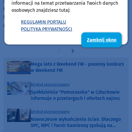
piątek, 7 sierpnia 2026, 09:10
informacji na temat przetwarzania Twoich danych
Wodniacy Garczyn zapraszają na Regaty o Puchar
osobowych znajdziesz tutaj:
Wójta Gminy Kościerzyna. W ten weekend impreza
REGULAMIN PORTALU
na jeziorze Wdzydze
POLITYKA PRYWATNOŚCI
Zamknij okno
Poprzednia strona
Następna strona
Mega lato z Weekend FM - poranny konkurs
w Weekend FM
Artykuł sponsorowany
Spółdzielnia "Pomorzanka" w Człuchowie
informuje o przetargach i ofertach najmu
Artykuł sponsorowany
Nowoczesne wykończenia ścian. Dlaczego
SPC, WPC i fornir kamienny zyskują na
popularności?