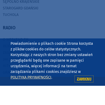
SĘPÓLNO KRAJEŃSKIE
STAROGARD GDAŃSKI
TUCHOLA
RADIO
O WEEKEND FM
Powiadomienie o plikach cookie Strona korzysta
REKLAMA
z plików cookies do celów statystycznych.
ZASIĘG
Korzystając z naszych stron bez zmiany ustawień
JAK SŁUCHAĆ?
przeglądarki będą one zapisane w pamięci
HIT-PORT
urządzenia, więcej informacji na temat
zarządzania plikami cookies znajdziesz w
GRALIŚMY W WEEKEND FM
POLITYKA PRYWATNOŚCI
.
ZAMKNIJ
CZĘSTOTLIWOŚCI
87,8 FM
MIASTKO
90,9 FM
STAROGARD GDAŃSKI