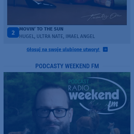
LEGENDARY LOVERS (SAVE ME)
3
KATY PERRY & CHIEF KEEF
Głosuj na swoje ulubione utwory!
PODCASTY WEEKEND FM