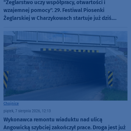
"Żeglarstwo uczy współpracy, otwartości i
wzajemnej pomocy". 29. Festiwal Piosenki
Żeglarskiej w Charzykowach startuje już dziś.
Szanty, gwiazdy i wyjątkowa atmosfera (ROZMOWA)
Chojnice
piątek, 7 sierpnia 2026, 12:13
Wykonawca remontu wiaduktu nad ulicą
Angowicką szybciej zakończył prace. Droga jest już